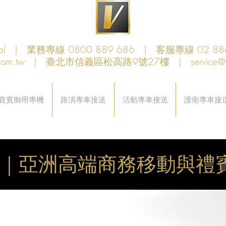
obal | 業務專線 0800 889 686 | 客服專線 02 88
com.tw
| 臺北市信義區松高路9號27樓 |
service@
貴賓御用專機
路演專車接送
活動專車接送
護衛專車接
lobal｜亞洲高端商務移動與