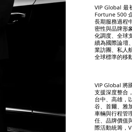
VIP Glo
Fortune 
長期服務過程
密性與品牌形
化調度、全球
續為國際論壇、
業訪團、私人
全球標準的移動
VIP Glob
支援深度整合
台中、高雄，
谷、首爾、雅
車輛與行程管
任、品牌價值
際活動統籌，VI