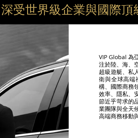
obal 深受世界級企業與國
VIP Glob
注於陸、海、
超級遊艇、私
衛與全球高端
構、國際商務
效率、隱私、
節近乎苛求的
業團隊與全天候全
高端商務移動