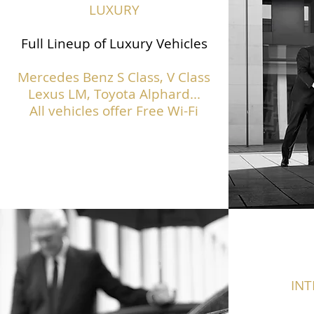
LUXURY
Full Lineup of Luxury Vehicles
Mercedes Benz S Class,
V Class
Lexus LM, Toyota Alphard...
All vehicles offer Free Wi-Fi
IN