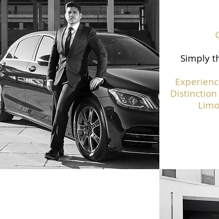
Simply th
Experienc
Distinction
Limo