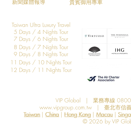
​新聞媒體報導
​貴賓御用專車
Taiwan Ultra Luxury Travel
5 Days / 4 Nights Tour
7 Days / 6 Nights Tour
8 Days / 7 Nights Tour
9 Days / 8 Nights Tour
11 Days / 10 Nights Tour
12 Days / 11 Nights Tour
VIP Global | 業務專線 080
www.vipgroup.com.tw
| 臺北市信義
Taiwan | China | Hong Kong | Macau | Singapo
Taiwan
China
Hong Kong
Macau
Sing
© 2026 by VIP Global