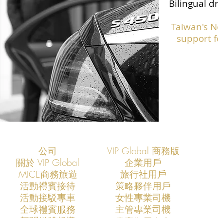
Bilingual d
Taiwan's N
support f
公司
VIP Global 商務版
關於 VIP Global
企業用戶
​MICE商務旅遊
旅行社用戶
​活動禮賓接待
策略夥伴用戶
活動接駁專車
​女性專業司機
​全球禮賓服務
​主管專業司機