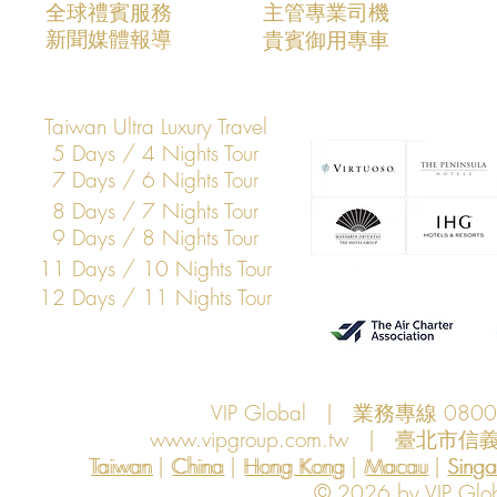
​全球禮賓服務
​主管專業司機
​新聞媒體報導
​貴賓御用專車
Taiwan Ultra Luxury Travel
5 Days / 4 Nights Tour
7 Days / 6 Nights Tour
8 Days / 7 Nights Tour
9 Days / 8 Nights Tour
11 Days / 10 Nights Tour
12 Days / 11 Nights Tour
VIP Global | 業務專線 080
www.vipgroup.com.tw
| 臺北市信義
Taiwan | China | Hong Kong | Macau | Singapo
Taiwan
China
Hong Kong
Macau
Sing
© 2026 by VIP Global