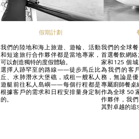
假期計劃
我們的陸地和海上旅遊、遊輪、活動
我們的全球餐
和短途旅行合作夥伴都是當地專家，
首選餐飲網絡
可以創造獨特的度假體驗。
家和125 個
選擇人跡罕至的路線——徒步馬丘比
為我們的客
丘、水肺潛水大堡礁，或租一艘私人
務，無論是優
遊艇前往私人島嶼——每個行程都是
專屬廚師餐桌
根據客戶的需求和日程安排量身定制
作為全球 50
的。
作夥伴，我們
其對卓越的追