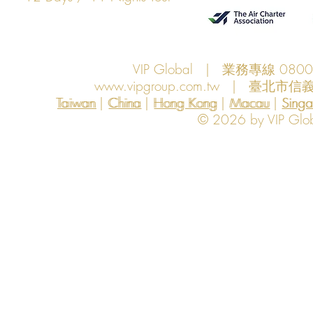
VIP Global | 業務專線 080
www.vipgroup.com.tw
| 臺北市信義
Taiwan | China | Hong Kong | Macau | Singapo
Taiwan
China
Hong Kong
Macau
Sing
© 2026 by VIP Global