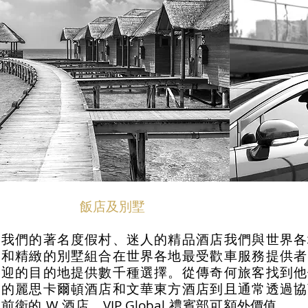
飯店及別墅
我們的著名度假村、迷人的精品酒店
我們與世界各
和精緻的別墅組合在世界各地最受歡
車服務提供者
迎的目的地提供數千種選擇。從傳奇
何旅客找到他
的麗思卡爾頓酒店和文華東方酒店到
且通常透過協
前衛的 W 酒店，VIP Global 禮賓部可
額外價值。