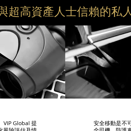
與超高資產人士信賴的私
 Global 提
安全移動是不可或
化風險評估及情
全司機、防護