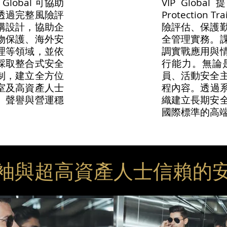
lobal 可協助
VIP Glob
透過完整風險評
Protectio
構設計，協助企
險評估、保護
物保護、海外安
全管理實務。
理等領域，並依
調實戰應用與
l 採取整合式安全
行能力。無論
制，建立全方位
員、活動安全
室及高資產人士
程內容。透過系統
、聲譽與營運穩
織建立長期安
國際標準的高
袖與超高資產人士信賴的