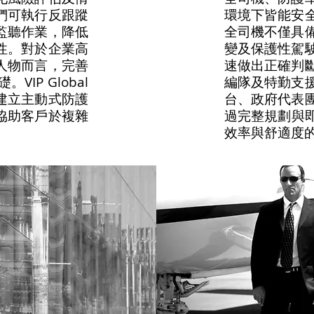
們可執行反跟蹤
環境下皆能安
監聽作業，降低
全司機不僅具
性。對於企業高
變及保護性駕
人物而言，完善
速做出正確判
P Global
編隊及特勤支
建立主動式防護
台、政府代表
協助客戶於複雜
過完整規劃與即時
效率與舒適度