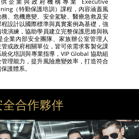
al 提供企業與政府機構專業 Executive
n Training（特勤保護培訓）課程，內容涵蓋風
勤務、危機應變、安全駕駛、醫療急救及安
課程設計以國際標準與真實案例為基礎，強
情境演練，協助學員建立完整保護思維與執
是企業內部安全團隊、家族辦公室管理人
主管或政府相關單位，皆可依需求客製化課
化培訓與專業指導，VIP Global 協助組
全管理能力，提升風險應變效率，打造符合
端保護體系。
安全合作夥伴