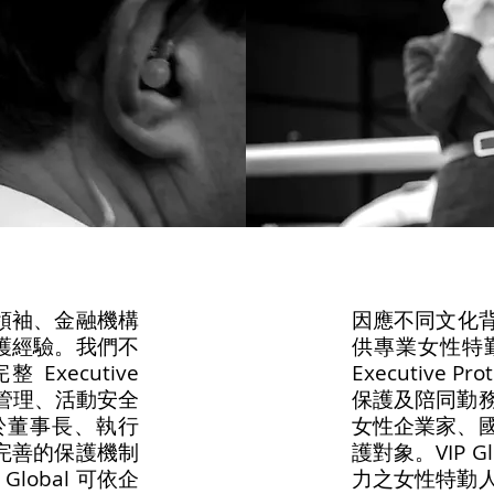
產業領袖、金融機構
因應不同文化背景
護經驗。我們不
供專業女性特
xecutive
Executive
行程管理、活動安全
保護及陪同勤
於董事長、執行
女性企業家、
完善的保護機制
護對象。VIP 
lobal 可依企
力之女性特勤