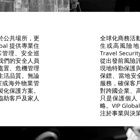
於公共場所，更
全球化商務活
bal 提供專業住
生或高風險地區
客管理、安全巡
Travel Se
我們的安全人員
從出發前風險
處置、危機管理
現地特勤保護
生活品質。無論
保鏢、當地安
室或海外物業管
服務，確保客
計客製化保護方案。
對跨國企業、
協助客戶及家人
只是保護個人
略。VIP Gl
注於事業與決