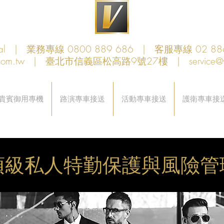
obal | 業務專線 0800 889 686 | 客服專線 02 88
com.tw
| 臺北市信義區松高路9號27樓 |
service@
貴賓御用專機
路演專車接送
活動專車接送
護衛專車接
頂級私人特勤保護與風險管