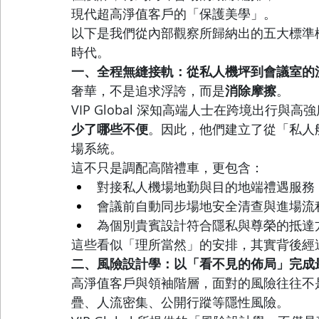
現代超高淨值客戶的「保護美學」。
以下是我們從內部觀察所歸納出的五大標準構面，
時代。
一、全程無縫接軌：從私人機坪到會議室的
奢華，不是追求浮誇，而是
消除摩擦
。
VIP Global 深知高端人士在跨境出行
少了哪些不便
。因此，他們建立了從「私人
場系統。
這不只是調配高階禮車，更包含：
對接私人機場地勤與目的地端禮遇服務
會議前自動同步場地安全清查與進場流
為個別貴賓設計符合隱私與尊榮的抵達
這些看似「理所當然」的安排，其實背後經
二、風險設計學：以「看不見的佈局」完成
高淨值客戶與領袖階層，面對的風險往往不
疊、人流密集、公開行蹤等隱性風險。