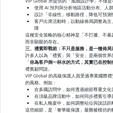
VIP Global 所提供的「風險設計學」不
使用 AI 預判與分析地區活動分布、人
設計「非線性」移動路徑，降低可預測
客戶出席活動時，以動線佈局調整為主
障
這種安全策略的核心精神是「不打擾、不暴
而非顯眼的存在。
三、禮賓即戰術：不只是服務，是一種佈局
許多人以為「禮賓」與「安全」是兩個世界的語言
「
你為客戶倒一杯水的方式，其實已在控制
禮賓顧問說。
VIP Global 的高級保護人員受過專業
的風格。例如：
在多國訪問中，如何透過細節尊重文化
在頂級品牌活動中，如何同步禮賓引導
在私人晚宴中，如何調整站位與說話距
這些細節，是「奢華級保護」最難被模仿的