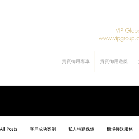
VIP Gl
www.vipgroup.
貴賓御用專車
貴賓御用遊艇
All Posts
客戶成功案例
私人特勤保鑣
機場接送服務