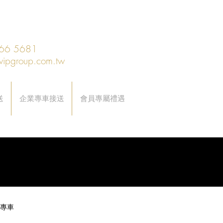
66 5681
vipgroup.com.tw
送
企業專車接送
會員專屬禮遇
專車