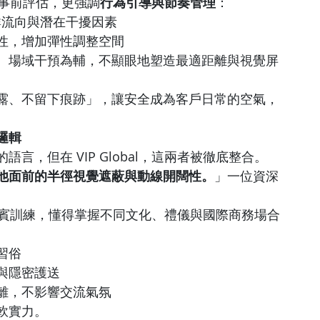
僅是事前評估，更強調
行為引導與節奏管理
：
群流向與潛在干擾因素
性，增加彈性調整空間
、場域干預為輔，不顯眼地塑造最適距離與視覺屏
露、不留下痕跡」，讓安全成為客戶日常的空氣，
邏輯
，但在 VIP Global，這兩者被徹底整合。
他面前的半徑視覺遮蔽與動線開闊性。
」一位資深
國際禮賓訓練，懂得掌握不同文化、禮儀與國際商務場合
習俗
與隱密護送
離，不影響交流氣氛
軟實力。