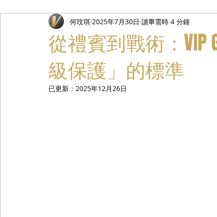
何玟琪
2025年7月30日
讀畢需時 4 分鐘
禮遇通關服務
主管專業司機
活動禮賓接待
私人
從禮賓到戰術：VIP G
級保護」的標準
已更新：
2025年12月26日