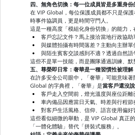
四、無角色切換：每一位成員皆是多重身份
在 VIP Global，每位保護成員都不只
時事件協調員，更是時間守門人。
這是一種高度「模組化身份切換」的能力，
客戶忘記文件？馬上接洽當地行政協助
與媒體拍攝有時間落差？主動向主辦單
與陌生賓客交談感到不適？透過自然語
這些不是單一技能，而是團隊通過訓練、默
五、尊榮即日常：奢華是一種習慣性被理解
在許多安全公司眼中，「奢華」可能意味著限
Global 的字典裡，「奢華」是
當客戶還沒說
客戶走入空間前，燈光溫度與座位距離
車內備品因應當日天氣、時差與行程節
對客戶生活風格、信仰、語言使用偏好
這些看似細微的舉動，是 VIP Global
「一體化體驗」替代「拼裝式服務」。
結語：定義未來的奢華保護學