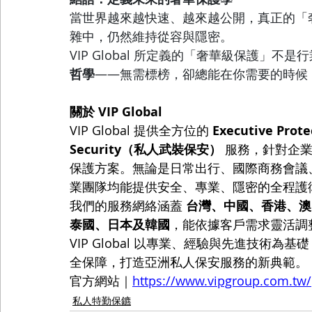
當世界越來越快速、越來越公開，真正的「
雜中，仍然維持從容與隱密。
VIP Global 所定義的「奢華級保護」不
哲學
——無需標榜，卻總能在你需要的時候
關於 VIP Global
VIP Global 提供全方位的 
Executive Pr
Security（私人武裝保安）
 服務，針對企
保護方案。無論是日常出行、國際商務會議、私人
業團隊均能提供安全、專業、隱密的全程護
我們的服務網絡涵蓋 
台灣、中國、香港、澳
泰國、日本及韓國
，能依據客戶需求靈活調
VIP Global 以專業、經驗與先進技術
全保障，打造亞洲私人保安服務的新典範。
官方網站｜
https://www.vipgroup.com.tw/
私人特勤保鑣