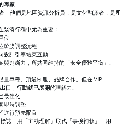
的專家
是保護者。他們是地區資訊分析員，是文化翻譯者，是即
在緊湊行程中尤為重要：
單位
位斡旋調整流程
句設計引導結束互動
契與判斷力，所共同維持的「安全優雅平衡」。
量車種、頂級制服、品牌合作。但在 VIP 
出口，行動就已展開
的理解力。
已最佳化
奏即時調整
皆進行預先配置
 真正的標誌：用「主動理解」取代「事後補救」，用