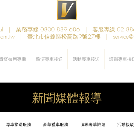
obal | 業務專線 0800 889 686 | 客服專線 02 88
com.tw
| 臺北市信義區松高路9號27樓 |
service@
貴賓御用專機
路演專車接送
活動專車接送
護衛專車接
新聞媒體報導
專車接送服務
豪華禮車服務
頂級奢華旅遊
活動接駁