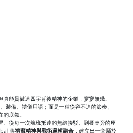
但真能貫徹這四字背後精神的企業，寥寥無幾。
只是車型、裝備、禮儀用語；而是一種從容不迫的節奏、
在的底氣。
局。從每一次航班抵達的無縫接駁、到餐桌旁的座
al 將
禮賓精神與戰術邏輯融合
，建立出一套屬於