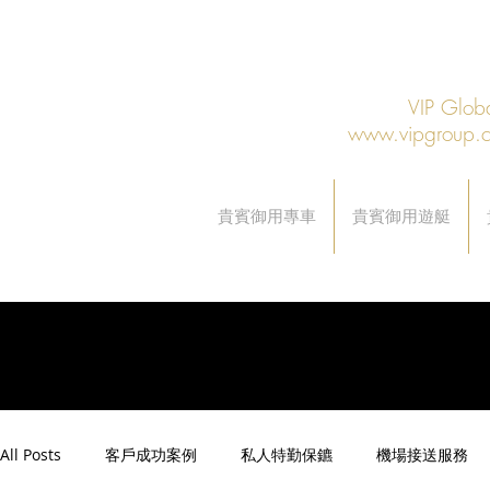
VIP Gl
www.vipgroup.
貴賓御用專車
貴賓御用遊艇
All Posts
客戶成功案例
私人特勤保鑣
機場接送服務