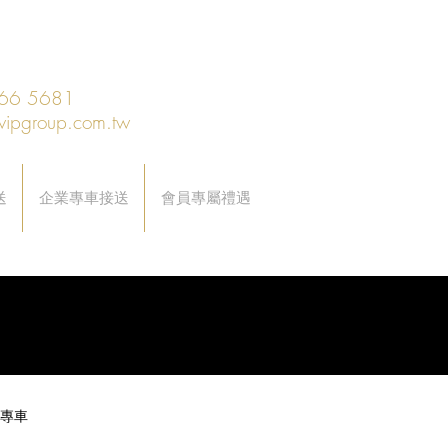
66 5681
vipgroup.com.tw
送
企業專車接送
會員專屬禮遇
專車