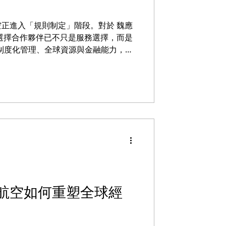
正進入「規則制定」階段。對於 魏應
選擇合作夥伴已不只是服務選擇，而是
l 透過制度化管理、全球資源與金融能力，正
 指出：「未來的競爭，不是市場份額，
lobal，正站在這個位置上。 VIP
與領袖客戶
人航空如何重塑全球經