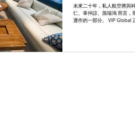
未來二十年，私人航空將與科
仁、辜仲諒、孫瑞鴻 而言，
運作的一部分。 VIP Glob
打造未來航空體系。 孫傑克
場一樣重要。」 這種轉變，將徹底
級：世界級企業與領袖客戶