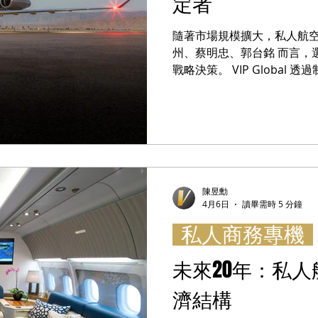
定者
隨著市場規模擴大，私人航空
州、蔡明忠、郭台銘 而言，
戰略決策。 VIP Globa
逐步建立產業標準。 孫傑克
而是誰能定義規則。」 VIP G
Global 等級：世界級企業
陳昱勳
4月6日
讀畢需時 5 分鐘
私人商務專機
未來20年：私
濟結構