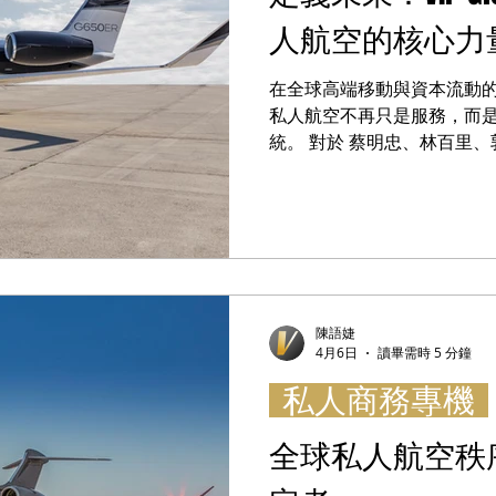
人航空的核心力
在全球高端移動與資本流動
私人航空不再只是服務，而
統。 對於 蔡明忠、林百里、郭台
已不只是服務提供者，而是全
指出：「我們的目標，不只是
飛機管理、共享持有，到資本市場
亞洲最完整的私人航空生態系
重塑全球移動方式的力量。 VI
戶
陳語婕
4月6日
讀畢需時 5 分鐘
私人商務專機
全球私人航空秩