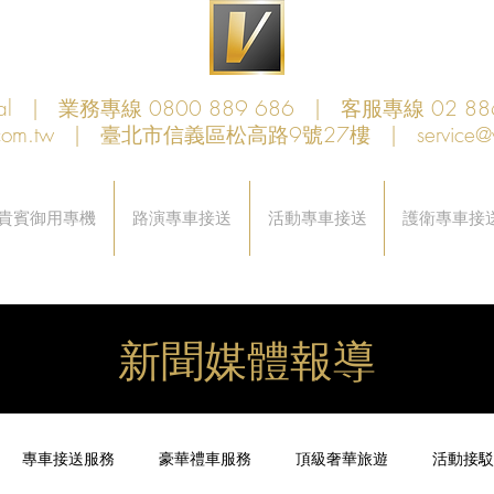
obal | 業務專線 0800 889 686 | 客服專線 02 88
com.tw
| 臺北市信義區松高路9號27樓 |
service@
貴賓御用專機
路演專車接送
活動專車接送
護衛專車接
新聞媒體報導
專車接送服務
豪華禮車服務
頂級奢華旅遊
活動接駁