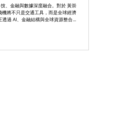
技、金融與數據深度融合。對於 黃崇
飛機將不只是交通工具，而是全球經濟
al 正透過 AI、金融結構與全球資源整合，
 表示：「未來的私人航空，將像金融市
改寫產業格局。 VIP Global 等