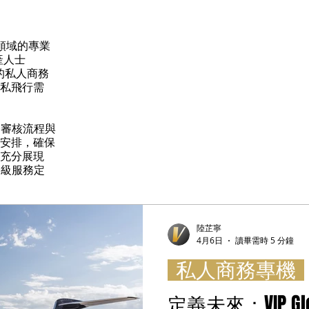
商務專機
 領域的專業
產人士
的私人商務
私飛行需
務審核流程與
安排，確保
充分展現
際級服務定
陸芷寧
4月6日
讀畢需時 5 分鐘
私人商務專機
定義未來：VIP G