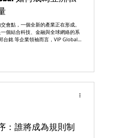
量
的交會點，一個全新的產業正在形成。
是一個結合科技、金融與全球網絡的系
銘 等企業領袖而言，VIP Global
球移動戰略的重要夥伴。 孫傑克 最終
參與市場，而是定義未來。」 從私人
與金融結構，VIP Global 正建立
。 這不僅是一家企業，而是一個正在
P Global 等級：世界級企業與領袖客
序：誰將成為規則制