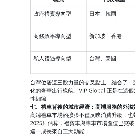
政府禮賓導向型
日本、韓國
商務效率導向型
新加坡、香港
私人禮遇導向型
台灣、泰國
台灣位居這三股力量的交叉點上，結合了「
化的奢華出行樣貌。VIP Global 正是
性細節。
七、禮車背後的城市經濟：高端服務的外溢
高端禮車市場的擴張不僅反映消費升級，也
2025》估算，禮賓車與專車市場產值已突破
這一成長來自三大動能：