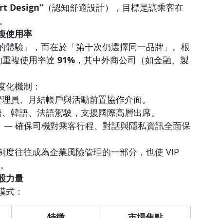
rt Design”
（認知舒適設計），目標是讓乘客在
。
複使用率
的體驗」，而在於「第十次仍選擇同一品牌」。根
戶的重複使用率達 
91%
，其中外商公司（如金融、製
度化機制：
程管理員、月結帳戶與活動前置協作介面。
日語、韓語、法語駕駛，支援國際高層出席。
）
 — 確保司機對乘客行程、對話與隱私資訊全面保
度往往成為企業風險管理的一部分，也使 VIP 
牌。
股力量
模式：
特徵
市場焦點