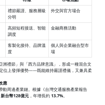
禮節嚴謹、服務層級
外交與官方場合
分明
高頻短程接送、智能
金融商務活動
調度
客製化接待、品牌溫
個人與企業融合型市
度
場
亞洲禮節」與「西方品牌意識」，形成一種混合文
在這個定位上發揮優勢——既能維持嚴謹禮儀，又兼具柔
效應
帶動周邊產業鏈。根據《台灣交通服務產業報告 
 
新台幣128億元
，年增長約 
13.7%
。