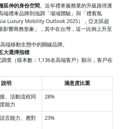
種延伸的身份空間
。近年禮車服務業的升級路徑逐
高端禮車品牌則強調「場域體驗」與「禮賓氛
xury Mobility Outlook 2025），亞太區超
直接影響商務形象」，其中在台灣，這一比例上升至
北高端移動生態中的關鍵品牌。
五大選擇指標
客滿意度調查（樣本數：1,136名高端客戶）顯示，客戶在
說明
滿意度比重
接、活動流程同
28%
度能力
語言能力、應對
23%