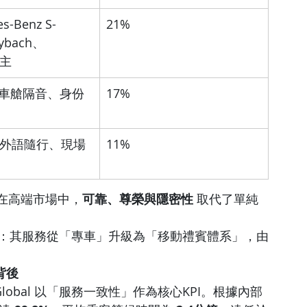
s-Benz S-
21%
ybach、
為主
、車艙隔音、身份
17%
外語隨行、現場
11%
在高端市場中，
可靠、尊榮與隱密性
 取代了單純
架構上：其服務從「專車」升級為「移動禮賓體系」，由
背後
lobal 以「服務一致性」作為核心KPI。根據內部