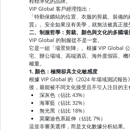
程標準化的品牌。
VIP Global 客戶經理指出：
「特勤保鑣站的位置、衣服的剪裁、裝備的
質』。安全如果沒有美學，就無法被真正接
二、制服哲學：剪裁、顏色與文化的多國場
VIP Global 的制服從不是一套。
它是一組「場景矩陣」。根據 VIP Glob
宅、辦公場域、高端酒店、海外度假區、機
權重。
1. 顏色：極簡卻具文化敏感度
根據 VIP Global 的《2024 年場域測試
後，最能被不同文化接受且不引人注目的主
深灰色（佔比 43%）
海軍藍（佔比 32%）
無光黑（佔比 18%）
莫蘭迪色系延伸（佔比 7%）
這並非審美選擇，而是文化數據分析結果。