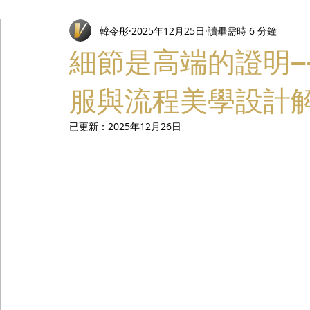
韓令彤
2025年12月25日
讀畢需時 6 分鐘
禮遇通關服務
主管專業司機
活動禮賓接待
私人
細節是高端的證明——VI
服與流程美學設計
已更新：
2025年12月26日