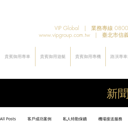
VIP Global | 業務專線 080
www.vipgroup.com.tw
| 臺北市信義
貴賓御用專車
貴賓御用遊艇
貴賓御用專機
路演專車
新
All Posts
客戶成功案例
私人特勤保鑣
機場接送服務