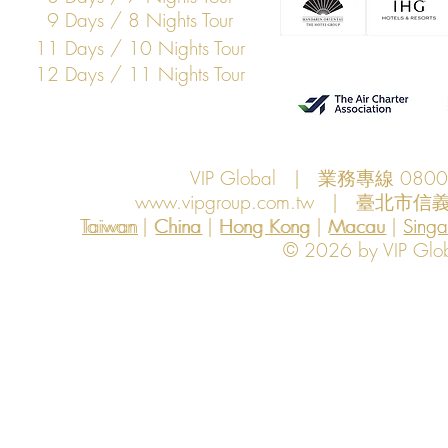
9 Days / 8 Nights Tour
11 Days / 10 Nights Tour
12 Days / 11 Nights Tour
VIP Global | 業務專線 080
www.vipgroup.com.tw
| 臺北市信義
Taiwan | China | Hong Kong | Macau | Singapo
Taiwan
China
Hong Kong
Macau
Sing
© 2026 by VIP Global