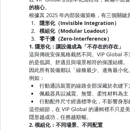
的核心
。
根據其 2025 年內部裝備策略，有三個關鍵
隱形化（Invisible Integration）
模組化（Modular Loadout）
零干擾（Zero-Interference）
1. 隱形化：讓設備成為「不存在的存在」
這與傳統安保風格截然不同。VIP Globa
的是低調、舒適且與場景相符的保護結構。
因此所有裝備都以「線條最少、邊角最小化
例如：
行動通訊裝置的線路全部深藏於衣縫下
佩戴器具以減震、無聲、柔性材料為主
行動配件尺寸經過標準化，不影響身形
這些細節，在 VIP Global 的邏輯裡不
隱形越成功，任務越順暢。
2. 模組化：不同場景、不同配置