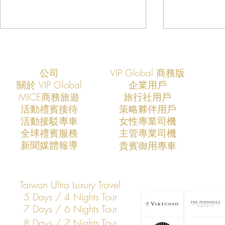
公司
VIP Global 商務版
關於 VIP Global
企業用戶
​MICE商務旅遊
旅行社用戶
​活動禮賓接待
策略夥伴用戶
活動接駁專車
​女性專業司機
VIP Global：定義未來十年的亞
VIP Glob
​全球禮賓服務
​主管專業司機
太企業高層安全新標準
市場的專業
​新聞媒體報導
​貴賓御用專車
Taiwan Ultra Luxury Travel
5 Days / 4 Nights Tour
7 Days / 6 Nights Tour
8 Days / 7 Nights Tour