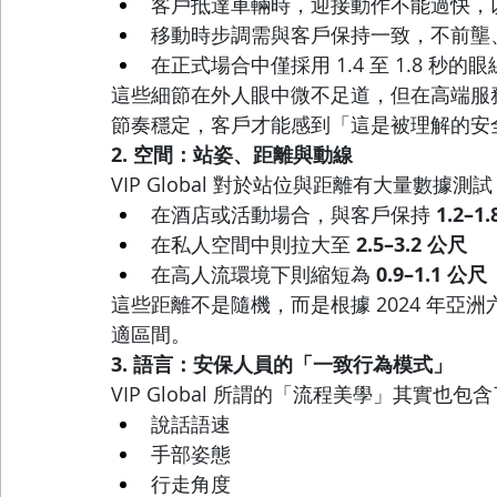
客戶抵達車輛時，迎接動作不能過快，
移動時步調需與客戶保持一致，不前壟
在正式場合中僅採用 1.4 至 1.8 秒的
這些細節在外人眼中微不足道，但在高端服
節奏穩定，客戶才能感到「這是被理解的安
2. 空間：站姿、距離與動線
VIP Global 對於站位與距離有大量數據測
在酒店或活動場合，與客戶保持 
1.2–1
在私人空間中則拉大至 
2.5–3.2 公尺
在高人流環境下則縮短為 
0.9–1.1 公尺
這些距離不是隨機，而是根據 2024 年亞洲
適區間。
3. 語言：安保人員的「一致行為模式」
VIP Global 所謂的「流程美學」其實也
說話語速
手部姿態
行走角度