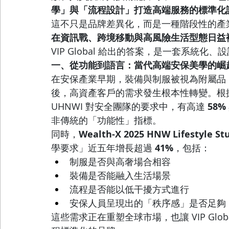
學」與「流程設計」打造高端服務的標準化
這不只是品牌差異化，而是一種階段性的產
在資訊戰、跨境移動與高風險生活型態日益
VIP Global 給出的答案，是一套系統
一、從功能到語言：當代高端安保美學的崛
在安保產業早期，裝備與制服被視為附屬品，
後，高資產客戶的需求發生根本性轉變。根據
UHNWI 對安全團隊的要求中，有高達 
58%
非傳統的「功能性」指標。
同時，
Wealth-X 2025 HNW Lifestyle St
學要求」近五年增長超過 
41%
，包括：
制服是否與高奢場合相容
裝備是否能融入生活場景
流程是否能以低干擾方式進行
安保人員呈現出的「秩序感」是否足夠
這些需求正在重塑全球市場，也讓 VIP Gl