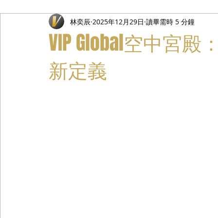
林奕辰
2025年12月29日
讀畢需時 5 分鐘
禮遇通關服務
主管專業司機
活動禮賓接待
私人
VIP Global空中宮殿
新定義