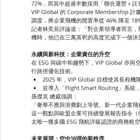
72%，而其中超過半數採用「聯合運營＋託
VIP Global 的 Corporate Memb
調度，將企業飛機的閒置率從 46% 降至 
記者林奕辰評論道：「對企業領導者而言，
機時，他已在三萬英呎的高度完成下一個決
永續與新科技：企業責任的升空
在 ESG 與碳中和趨勢下，VIP Global 
行路徑優化技術。
2025 年，VIP Global 目標使其長程
並導入「Flight Smart Routing」
孫傑克 總裁強調：
「奢華不應與浪費劃上等號。新一代企業飛
這一觀點與歐盟企業可持續發展報告指令（CSRD
太唯一獲多國 ESG 飛航評級認證的商務航
未來展望：空中治理的新秩序