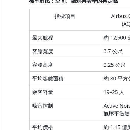
機型對比：空間、續航與奢華的再定義
指標項目
Airbus 
(AC
最大航程
約 12,500
客艙寬度
3.7 公尺
客艙高度
2.25 公尺
平均客艙面積
約 80 平
乘客容量
19–25 人
噪音控制
Active Noi
氣壓平衡艙
平均價格
約 1.15 