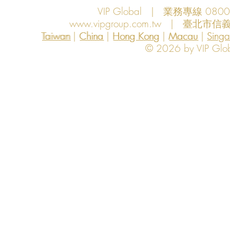
VIP Global | 業務專線 080
www.vipgroup.com.tw
| 臺北市信義
Taiwan | China | Hong Kong | Macau | Singapo
Taiwan
China
Hong Kong
Macau
Sing
© 2026 by VIP Global