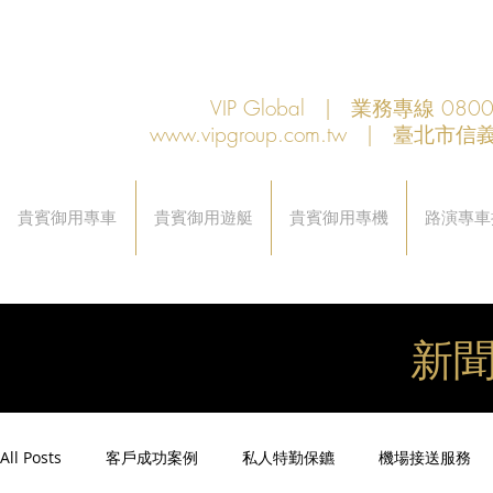
VIP Global | 業務專線 080
www.vipgroup.com.tw
| 臺北市信義
貴賓御用專車
貴賓御用遊艇
貴賓御用專機
路演專車
新
All Posts
客戶成功案例
私人特勤保鑣
機場接送服務