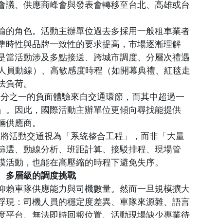
會議、供應商峰會與發表會轉移至台北、高雄或台
。
輸的角色。活動主辦單位過去多採用一般租車業者
準時性與品牌一致性的要求提高，市場逐漸理解
是當活動涉及多點接送、跨城市調度、分層次禮遇
工作人員動線）、高敏感度時程（如開幕典禮、紅毯走
法負荷。
過三分之一的負面體驗來自交通環節，而其中超過一
」。因此，國際活動主辦單位更傾向尋找能提供
輛供應商。
。該公司將活動交通視為「系統整合工程」，而非「大量
篩選、動線分析、班距計算、接駁排程、現場管
模活動，也能在高壓縮的時程下避免失序。
、多層級的調度挑戰
仰賴車隊供應能力與司機數量。然而一旦規模擴大
浮現：司機人員的穩定度差異、車隊來源雜、語言
度平台、無法即時回報位置、活動現場缺少專業待