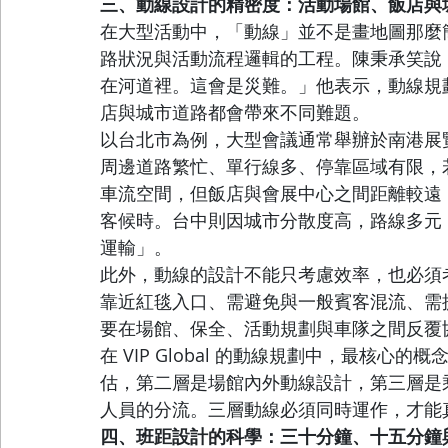
三、動線設計的精密度：活動場館、飯店與
在大型活動中，「動線」並不是畫地圖那麼
路狀況與活動流程邏輯的工程。陳秉承笑說
在河道裡。這會是災難。」他表示，動線規
店與城市道路都會帶來不同難題。
以台北市為例，大型會議通常舉辦於南港展
周邊道路繁忙、單行線多、停靠區域有限，
車流空間，但飯店與會展中心之間距離較遠
客候時。台中則因城市分散度高，路線多元
運輸」。
此外，動線的設計不能只考慮效率，也必須考
靠近紅毯入口、需避免與一般賓客混流、需
要在場館、保全、活動規劃與車隊之間反覆
在 VIP Global 的動線規劃中，最核
估，第二層是場館內外動線設計，第三層是
人員的分流。三層動線必須同時運作，才能
四、班距設計的科學：三十分鐘、十五分鐘