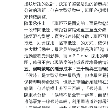
接駁班距的設計，決定了整體活動的節奏與
分鐘的班距，但在大型活動中，班距必須根
來精確調整。
陳秉承指出：「班距不是固定的，而是動態
一段時間抵達，班距就需縮短至三至五分鐘
論壇混合型態，賓客抵達時間分散，班距可放
抵達，則會採用「逐車抵達」的方式，確保
在大型活動中，最常見的失誤便是班距設計
活動流程受到影響。而 VIP Global 
距，確保不會出現過度等待或過度堆疊的情
五、候時策略的隱形成本：三十輛與三百輛
「候時」是大型活動中最昂貴、但也最容易
保持即時待命狀態，也就是車輛必須隨時在
範圍，但若規模上升至三百輛，「候時量」
陳秉承分析：「候時不是全部一起等，而是
邊部署第一線候時車輛，利用周邊道路部署
「三層候時網」。如此才能在活動突然提前