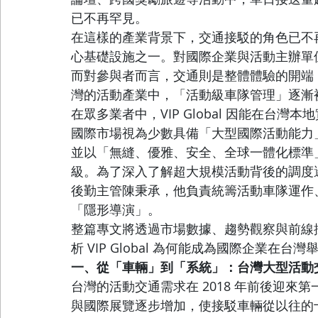
已不再罕見。
在這樣的產業背景下，交通接駁的角色已不
心基礎設施之一。對國際企業與活動主辦單
而對參與者而言，交通則是整體體驗的開端
灣的活動產業中，「活動級車隊管理」逐漸
在眾多業者中，VIP Global 因能在台
國際市場視為少數具備「大型國際活動能力
並以「無縫、優雅、安全、全球一體化標準
級。為了深入了解超大規模活動背後的調度邏輯與
後勤主管陳秉承，他負責統籌活動車隊運作
「隱形導演」。
整篇專文將透過市場數據、趨勢觀察與前線
析 VIP Global 為何能成為國際企業在
一、從「車輛」到「系統」：台灣大型活動
台灣的活動交通需求在 2018 年前後迎
與國際展覽逐步增加，使接駁車輛從以往的