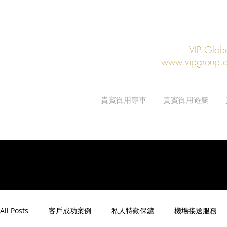
VIP Gl
www.vipgroup.
貴賓御用專車
貴賓御用遊艇
All Posts
客戶成功案例
私人特勤保鑣
機場接送服務