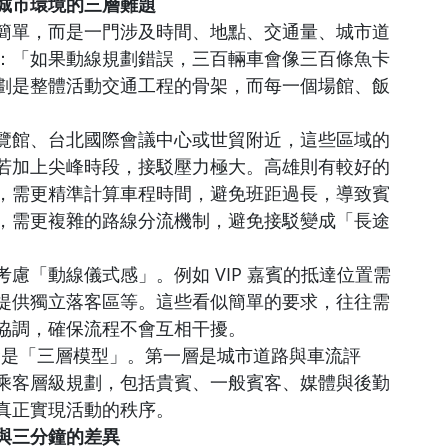
城市環境的三層難題
簡單，而是一門涉及時間、地點、交通量、城市道
：「如果動線規劃錯誤，三百輛車會像三百條魚卡
劃是整體活動交通工程的骨架，而每一個場館、飯
覽館、台北國際會議中心或世貿附近，這些區域的
若加上尖峰時段，接駁壓力極大。高雄則有較好的
，需更精準計算車程時間，避免班距過長，導致賓
，需更複雜的路線分流機制，避免接駁變成「長途
慮「動線儀式感」。例如 VIP 嘉賓的抵達位置需
提供獨立落客區等。這些看似簡單的要求，往往需
協調，確保流程不會互相干擾。
心的概念是「三層模型」。第一層是城市道路與車流評
乘客層級規劃，包括貴賓、一般賓客、媒體與後勤
真正實現活動的秩序。
與三分鐘的差異