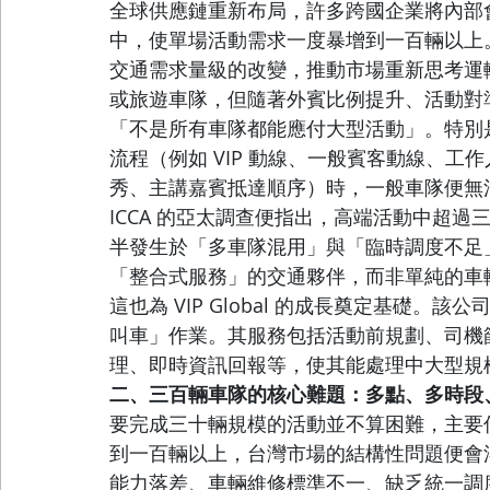
全球供應鏈重新布局，許多跨國企業將內部
中，使單場活動需求一度暴增到一百輛以上
交通需求量級的改變，推動市場重新思考運
或旅遊車隊，但隨著外賓比例提升、活動對
「不是所有車隊都能應付大型活動」。特別
流程（例如 VIP 動線、一般賓客動線、
秀、主講嘉賓抵達順序）時，一般車隊便無
ICCA 的亞太調查便指出，高端活動中超
半發生於「多車隊混用」與「臨時調度不足
「整合式服務」的交通夥伴，而非單純的車
這也為 VIP Global 的成長奠定基礎
叫車」作業。其服務包括活動前規劃、司機
理、即時資訊回報等，使其能處理中大型規
二、三百輛車隊的核心難題：多點、多時段
要完成三十輛規模的活動並不算困難，主要
到一百輛以上，台灣市場的結構性問題便會
能力落差、車輛維修標準不一、缺乏統一調