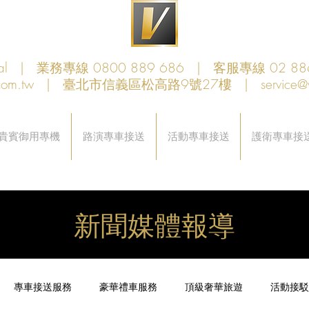
obal | 業務專線 0800 889 686 | 客服專線 02 88
com.tw
| 臺北市信義區松高路9號27樓 |
service@
貴賓御用專機
路演專車接送
活動專車接送
護衛專車接
新聞媒體報導
專車接送服務
豪華禮車服務
頂級奢華旅遊
活動接駁