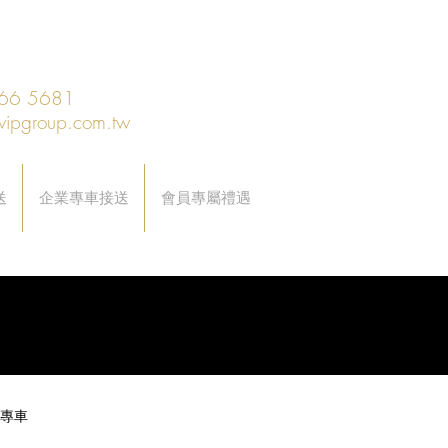
66 5681
vipgroup.com.tw
送
企業專車接送
會員專屬禮遇
專車