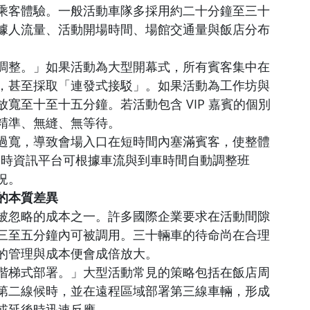
乘客體驗。一般活動車隊多採用約二十分鐘至三十
據人流量、活動開場時間、場館交通量與飯店分布
調整。」如果活動為大型開幕式，所有賓客集中在
，甚至採取「連發式接駁」。如果活動為工作坊與
寬至十至十五分鐘。若活動包含 VIP 嘉賓的個別
精準、無縫、無等待。
過寬，導致會場入口在短時間內塞滿賓客，使整體
採用的即時資訊平台可根據車流與到車時間自動調整班
況。
的本質差異
被忽略的成本之一。許多國際企業要求在活動間隙
三至五分鐘內可被調用。三十輛車的待命尚在合理
的管理與成本便會成倍放大。
階梯式部署。」大型活動常見的策略包括在飯店周
第二線候時，並在遠程區域部署第三線車輛，形成
或延後時迅速反應。