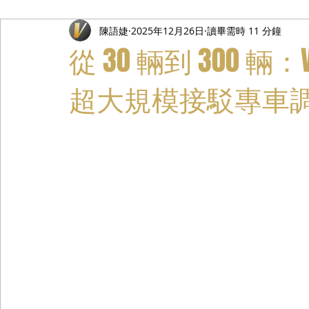
陳語婕
2025年12月26日
讀畢需時 11 分鐘
禮遇通關服務
主管專業司機
活動禮賓接待
私人
從 30 輛到 300 輛：
超大規模接駁專車