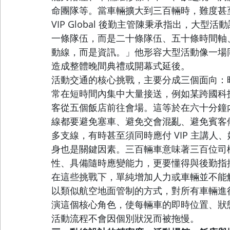
命團隊等。當車輛擴大到三百輛時，難度甚
VIP Global 後勤主管陳秉承指出，大
一條隊伍，而是二十條隊伍、五十條時間軸
動線，而是資訊。」他形容大型活動像一場
造成整體晚間典禮或開幕式延後。
活動交通的核心挑戰，主要分成三個面向：
常在短時間內集中大量接送，例如某跨國科
客從五個飯店前往會場。這等於在六十分鐘
線都要避免塞車、避免交會混亂、避免賓客
多支線，有時甚至須同時應付 VIP 主講
身也是關鍵因素。三百輛車意味著三百位司
性、具備隨時應變能力，更要懂得與後勤指
在這些挑戰下，單純增加人力或車輛並不能
以類似航空地面管制的方式，對所有車輛進行統一
演這個核心角色，使每輛車的即時位置、狀
活動流程不會因個別狀況而被拖慢。