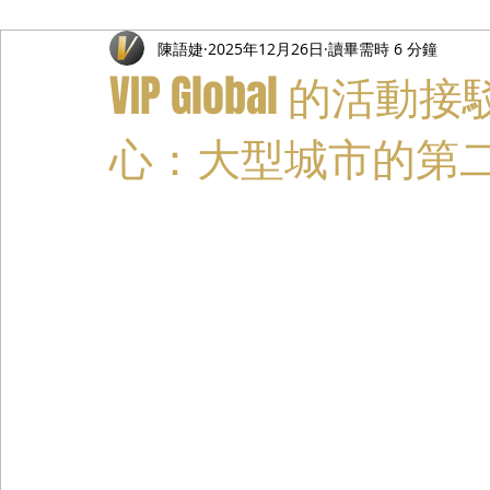
陳語婕
2025年12月26日
讀畢需時 6 分鐘
禮遇通關服務
主管專業司機
活動禮賓接待
私人
VIP Global 的活
心：大型城市的第