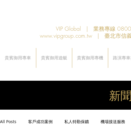
VIP Global | 業務專線 080
www.vipgroup.com.tw
| 臺北市信義
貴賓御用專車
貴賓御用遊艇
貴賓御用專機
路演專車
新
All Posts
客戶成功案例
私人特勤保鑣
機場接送服務