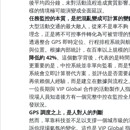
後平均四分鐘，未對活動流程造成實質影響
樣的情境極可能演變成全面延誤。
任務監控的本質，是把混亂變成可計算的變
大型活動交通的最大敵人，從來不是車不夠，而是
理念，正是將不可控事件轉化為可被管理的
透過整合 GPS 即時定位、行程排程系統
與位置。根據內部統計，在百車以上規模的
降低約 42%
。這個數字背後，代表的是時間
更重要的是，中控系統並非單向監看，而是
系統會立即計算替代方案，並評估是否需要
再依賴個人經驗，而是建立在數據與流程之
一位長期與 VIP Global 合作的活動
現場人員知道後方有一個完整中控在監控全
發狀況。
GPS 調度之上，是人對人的判斷
然而，單靠科技並不足以支撐一個城市級的活
訴你現場氣氛的變化。這也是 VIP Globa