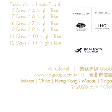
Taiwan Ultra Luxury Travel
5 Days / 4 Nights Tour
7 Days / 6 Nights Tour
8 Days / 7 Nights Tour
9 Days / 8 Nights Tour
11 Days / 10 Nights Tour
12 Days / 11 Nights Tour
VIP Global | 業務專線 080
www.vipgroup.com.tw
| 臺北市信義
Taiwan | China | Hong Kong | Macau | Singapo
Taiwan
China
Hong Kong
Macau
Sing
© 2026 by VIP Global