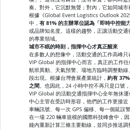
奏。對外，它沉默無聲；對內，它如同城市
根據《Global Event Logistics Out
中，
有 81% 的主辦單位認為「即時中控能
或品牌知名度。這樣的趨勢，正讓活動交通
的專業領域。
城市不眠的時刻，指揮中心才真正醒來
在多數人的想像中，活動交通的工作高峰只
VIP Global 的指揮中心而言，真正的工
航班異動、天氣預警、場地方臨時調整動線
段出現。根據台灣會展產業統計，
約有 3
之間
。也因此，24 小時中控不再只是口號
VIP Global 的活動交通指揮中心全年
中心主管在受訪時形容，他們的工作更接近
車輛訊號、每一次 GPS 偏移、每一個延
在一場 220 輛車規模的國際科技峰會中
鐘內重新計算三條主要動線，並同步推送調