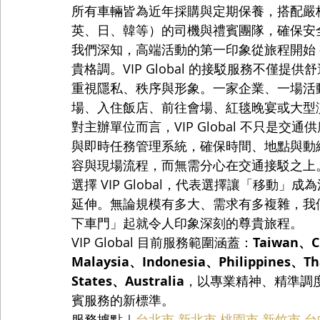
所有車輛皆為近年採購與定期保養，搭配嚴
英、日、韓等）的司機與禮賓團隊，確保安
我們深知，高端活動的第一印象從旅程開始 
貴格調。VIP Global 的接駁服務不僅提
重視隱私、秩序與形象。一家企業、一場活
場、入住飯店、前往會場、紅毯晚宴或大型
對主辦單位而言，VIP Global 不只是
與即時任務管理系統，確保時間、地點與動
容與現場流程，而無需分心在交通接駁之上
選擇 VIP Global，代表選擇讓「移動
延伸。無論規模有多大、需求有多複雜，我
下車門」起就令人印象深刻的尊貴旅程。
VIP Global 目前服務範圍涵蓋：
Taiwan、C
Malaysia、Indonesia、Philippines、T
States、Australia
，以專業精神、精準調
賓服務的新標準。
服務據點｜
台北市
新北市
桃園市
新竹市
台