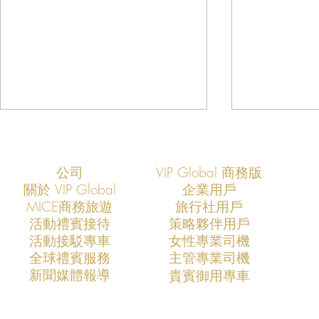
公司
VIP Global 商務版
關於 VIP Global
企業用戶
​MICE商務旅遊
旅行社用戶
​活動禮賓接待
策略夥伴用戶
活動接駁專車
​女性專業司機
VIP Global：定義亞洲娛樂交通
VIP Glob
​全球禮賓服務
​主管專業司機
服務的未來十年
未來趨勢
​新聞媒體報導
​貴賓御用專車