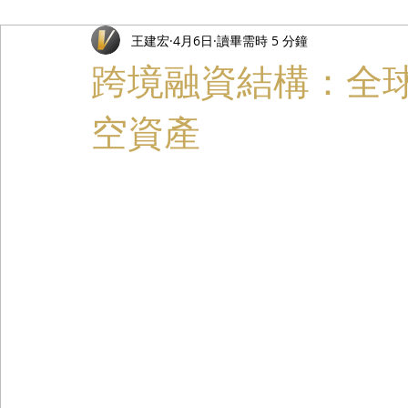
王建宏
4月6日
讀畢需時 5 分鐘
禮遇通關服務
主管專業司機
活動禮賓接待
私人
跨境融資結構：全
空資產