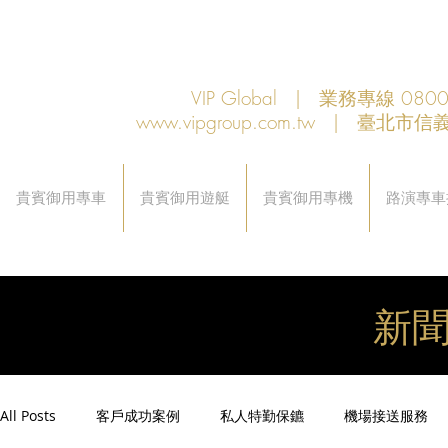
VIP Global | 業務專線 080
www.vipgroup.com.tw
| 臺北市信義
貴賓御用專車
貴賓御用遊艇
貴賓御用專機
路演專車
新
All Posts
客戶成功案例
私人特勤保鑣
機場接送服務