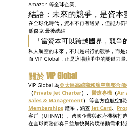
Amazon 等全球企業。
結語：未來的競爭，是資本
在全球化時代，資本不再有邊界，但能力仍
孫傑克 最後總結：
「當資本可以跨越國界，競爭
私人航空的未來，不只是飛行的競爭，而是
而 VIP Global，正是這場競爭中的關鍵力
關於 VIP Global
VIP Global 為
亞太區高端商務航空與整合飛
（
Private Jet Charter
）、
醫療專機
（
Air
Sales & Management
）
 等全方位航空解
Memberships
 體系，涵蓋 
Jet Card
、
Pro
客戶（UHNWI）、跨國企業與政府機構打
在全球商務節奏日益加快與跨境移動需求持續升溫的