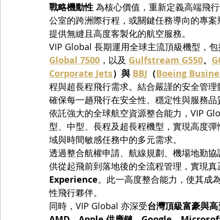
戰略機動性
 為核心價值，重新定義高端飛
公室的跨洲際行程，或關鍵任務導向的專案飛行，
提供無縫且高度客製化的航空服務。
VIP Global 長期運用全球主流頂級機型，包
Global 7500
，以及 
Gulfstream G550
、
G
Corporate Jets
）與 
BBJ
（
Boeing Busine
程與超長程飛行需求。結合嚴謹的安全管理體
確保每一趟飛行在安全性、穩定性與服務品
依託強大的全球航空資源整合能力，VIP Glob
型、中型、長程及超長程機型，實現高度彈
域與時間敏感任務中的多元需求。
透過整合航權申請、航線規劃、機場地勤協調、機
供從起飛前到落地後的全流程管理，實現真
Experience
。此一高度整合能力，使其成
性飛行夥伴。
同時，VIP Global 亦深受
台灣頂級富豪與高
AMD、Apple 供應鏈、Google、Microso