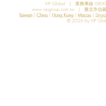
VIP Global | 業務專線 080
www.vipgroup.com.tw
| 臺北市信義
Taiwan | China | Hong Kong | Macau | Singapo
Taiwan
China
Hong Kong
Macau
Sing
© 2026 by VIP Global