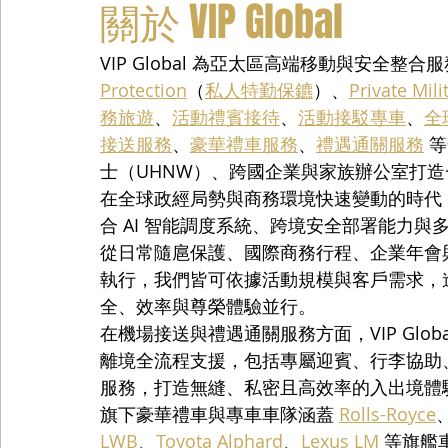
關於 VIP Global
VIP Global 為亞太區高端移動與安全整
Protection
（
私人特勤保鑣
）、
Private Mili
務旅遊
、
活動禮賓接待
、
活動接駁專車
、
全
接送服務
、
豪華禮車服務
、
禮遇通關服務
 
士（UHNW）、跨國企業與家族辦公室打
在全球政經局勢與商務環境快速變動的時代，VI
合 AI 智能調度系統、跨境安全部署能力
從日常隨扈保護、國際商務行程、企業年會
執行，我們皆可依據活動規模與客戶需求，
全、效率與尊榮體驗並行。
在機場接送與禮遇通關服務方面，VIP Glo
離境全流程支援，包括專屬迎賓、行李協助、快
服務，打造無縫、私密且高效率的入出境體
旗下豪華禮車與專車車隊涵蓋 
Rolls-Royce
LWB
、
Toyota Alphard
、
Lexus LM
 等旗