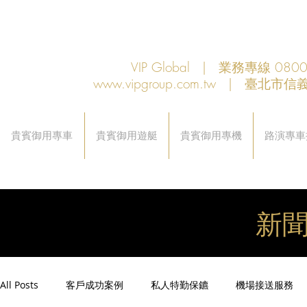
VIP Global | 業務專線 080
www.vipgroup.com.tw
| 臺北市信義
貴賓御用專車
貴賓御用遊艇
貴賓御用專機
路演專車
新
All Posts
客戶成功案例
私人特勤保鑣
機場接送服務