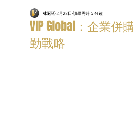
林冠廷
2月28日
讀畢需時 5 分鐘
禮遇通關服務
主管專業司機
活動禮賓接待
私人
VIP Global：
勤戰略