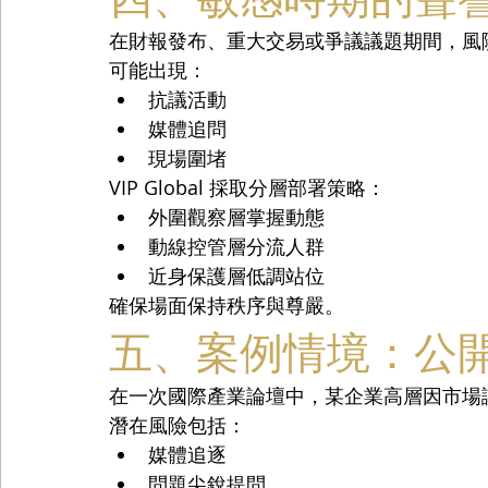
在財報發布、重大交易或爭議議題期間，風
可能出現：
抗議活動
媒體追問
現場圍堵
VIP Global 採取分層部署策略：
外圍觀察層掌握動態
動線控管層分流人群
近身保護層低調站位
確保場面保持秩序與尊嚴。
五、案例情境：公
在一次國際產業論壇中，某企業高層因市場
潛在風險包括：
媒體追逐
問題尖銳提問