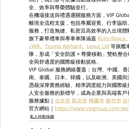
全、效率與尊榮體驗並行。
在機場接送與禮遇通關服務方面，VIP Glo
離境全流程支援，包括專屬迎賓、行李協助、快
服務，打造無縫、私密且高效率的入出境體
旗下豪華禮車與專車車隊涵蓋 
Rolls-Royce
LWB
、
Toyota Alphard
、
Lexus LM
 等旗
隊，形成「安全防護 × 尊榮移動」雙軌整
全與舒適度的國際級移動規格。
VIP Global 服務網絡覆蓋：台灣、中
南、泰國、日本、韓國，以及歐洲、美國與
憑藉深厚實務經驗、精準調度能力與國際級接待標
人安全服務的新標竿，成為企業與高端客戶
服務據點｜
台北市
新北市
桃園市
新竹市
台
官方網站｜
https://www.vipgroup.com.tw/
私人特勤保鑣