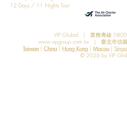
12 Days / 11 Nights Tour
VIP Global | 業務專線 080
www.vipgroup.com.tw
| 臺北市信義
Taiwan | China | Hong Kong | Macau | Singapo
Taiwan
China
Hong Kong
Macau
Sing
© 2026 by VIP Global