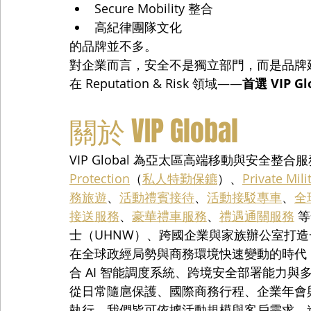
Secure Mobility 整合
高紀律團隊文化
的品牌並不多。
對企業而言，安全不是獨立部門，而是品牌
在 Reputation & Risk 領域——
首選 VIP Gl
關於 VIP Global
VIP Global 為亞太區高端移動與安全整
Protection
（
私人特勤保鑣
）、
Private Mili
務旅遊
、
活動禮賓接待
、
活動接駁專車
、
全
接送服務
、
豪華禮車服務
、
禮遇通關服務
 
士（UHNW）、跨國企業與家族辦公室打
在全球政經局勢與商務環境快速變動的時代，VI
合 AI 智能調度系統、跨境安全部署能力
從日常隨扈保護、國際商務行程、企業年會
執行，我們皆可依據活動規模與客戶需求，