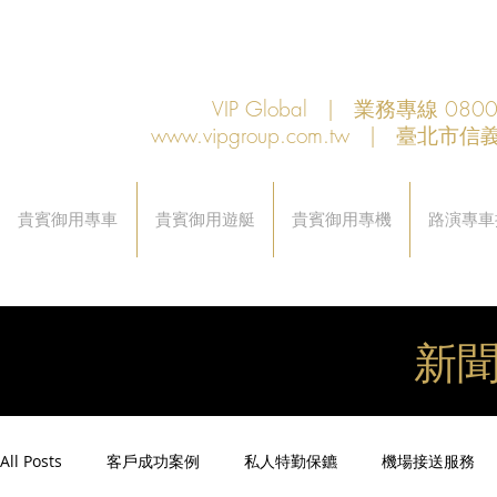
VIP Global | 業務專線 080
www.vipgroup.com.tw
| 臺北市信義
貴賓御用專車
貴賓御用遊艇
貴賓御用專機
路演專車
新
All Posts
客戶成功案例
私人特勤保鑣
機場接送服務