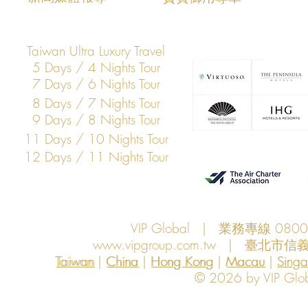
Taiwan Ultra Luxury Travel
5 Days / 4 Nights Tour
7 Days / 6 Nights Tour
8 Days / 7 Nights Tour
9 Days / 8 Nights Tour
11 Days / 10 Nights Tour
12 Days / 11 Nights Tour
VIP Global | 業務專線 080
www.vipgroup.com.tw
| 臺北市信義
Taiwan | China | Hong Kong | Macau | Singapo
Taiwan
China
Hong Kong
Macau
Sing
© 2026 by VIP Global