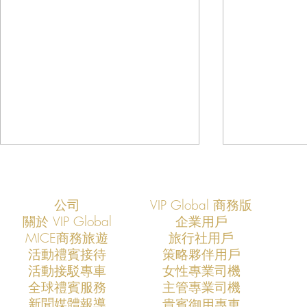
公司
VIP Global 商務版
關於 VIP Global
企業用戶
​MICE商務旅遊
旅行社用戶
​活動禮賓接待
策略夥伴用戶
活動接駁專車
​女性專業司機
VIP Global：定義未來十年的亞
VIP Glob
​全球禮賓服務
​主管專業司機
太企業高層安全新標準
市場的專業
​新聞媒體報導
​貴賓御用專車