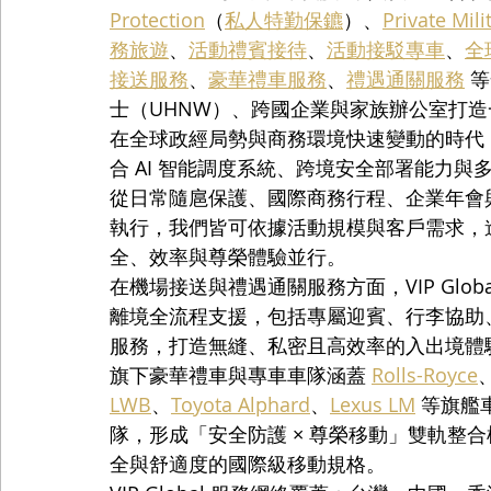
Protection
（
私人特勤保鑣
）、
Private Mili
務旅遊
、
活動禮賓接待
、
活動接駁專車
、
全
接送服務
、
豪華禮車服務
、
禮遇通關服務
 
士（UHNW）、跨國企業與家族辦公室打
在全球政經局勢與商務環境快速變動的時代，VI
合 AI 智能調度系統、跨境安全部署能力
從日常隨扈保護、國際商務行程、企業年會
執行，我們皆可依據活動規模與客戶需求，
全、效率與尊榮體驗並行。
在機場接送與禮遇通關服務方面，VIP Glo
離境全流程支援，包括專屬迎賓、行李協助、快
服務，打造無縫、私密且高效率的入出境體
旗下豪華禮車與專車車隊涵蓋 
Rolls-Royce
LWB
、
Toyota Alphard
、
Lexus LM
 等旗
隊，形成「安全防護 × 尊榮移動」雙軌整
全與舒適度的國際級移動規格。