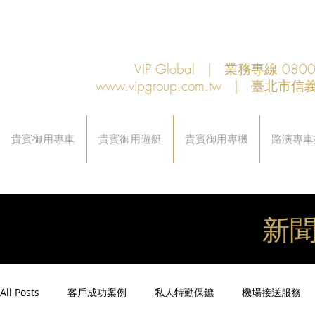
VIP Global | 業務專線 080
www.vipgroup.com.tw
| 臺北市信義
貴賓御用專車
貴賓御用遊艇
貴賓御用專機
路演專車
新
All Posts
客戶成功案例
私人特勤保鑣
機場接送服務