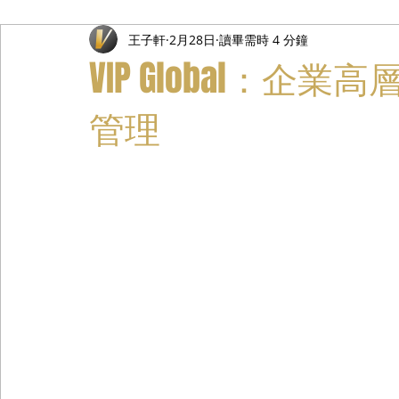
王子軒
2月28日
讀畢需時 4 分鐘
禮遇通關服務
主管專業司機
活動禮賓接待
私人
VIP Global：
管理