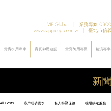
VIP Global | 業務專線 080
www.vipgroup.com.tw
| 臺北市信義
貴賓御用專車
貴賓御用遊艇
貴賓御用專機
路演專車
新
All Posts
客戶成功案例
私人特勤保鑣
機場接送服務