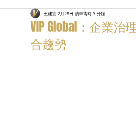
王建宏
2月28日
讀畢需時 5 分鐘
禮遇通關服務
主管專業司機
活動禮賓接待
私人
VIP Global：
合趨勢