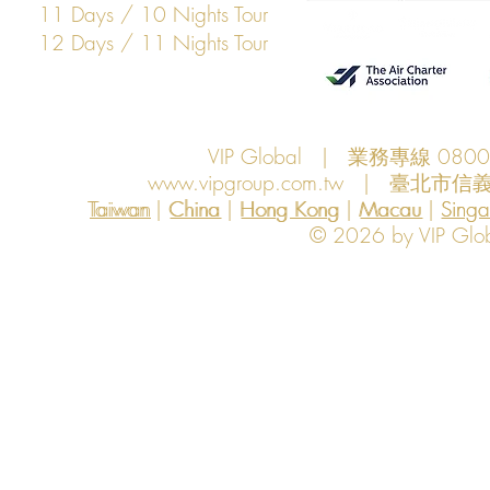
11 Days / 10 Nights Tour
12 Days / 11 Nights Tour
VIP Global | 業務專線 080
www.vipgroup.com.tw
| 臺北市信義
Taiwan | China | Hong Kong | Macau | Singapo
Taiwan
China
Hong Kong
Macau
Sing
© 2026 by VIP Global