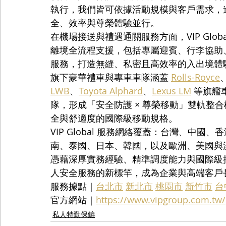
執行，我們皆可依據活動規模與客戶需求，
全、效率與尊榮體驗並行。
在機場接送與禮遇通關服務方面，VIP Glo
離境全流程支援，包括專屬迎賓、行李協助、快
服務，打造無縫、私密且高效率的入出境體
旗下豪華禮車與專車車隊涵蓋 
Rolls-Royce
LWB
、
Toyota Alphard
、
Lexus LM
 等旗
隊，形成「安全防護 × 尊榮移動」雙軌整
全與舒適度的國際級移動規格。
VIP Global 服務網絡覆蓋：台灣、中
南、泰國、日本、韓國，以及歐洲、美國與
憑藉深厚實務經驗、精準調度能力與國際級接待標
人安全服務的新標竿，成為企業與高端客戶
服務據點｜
台北市
新北市
桃園市
新竹市
台
官方網站｜
https://www.vipgroup.com.tw/
私人特勤保鑣