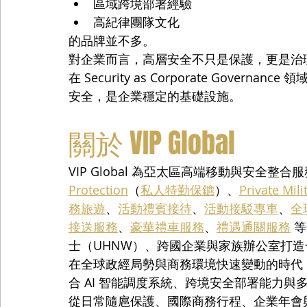
區域跨境部署經驗
高紀律團隊文化
的品牌並不多。
對企業而言，高層安全不只是保護，更是治
在 Security as Corporate Governance 
安全，是企業穩定的基礎設施。
關於 VIP Global
VIP Global 為亞太區高端移動與安全整
Protection
（
私人特勤保鑣
）、
Private Mili
務旅遊
、
活動禮賓接待
、
活動接駁專車
、
全
接送服務
、
豪華禮車服務
、
禮遇通關服務
 
士（UHNW）、跨國企業與家族辦公室打
在全球政經局勢與商務環境快速變動的時代，VI
合 AI 智能調度系統、跨境安全部署能力
從日常隨扈保護、國際商務行程、企業年會