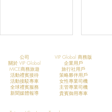
公司
VIP Global 商務版
關於 VIP Global
企業用戶
​MICE商務旅遊
旅行社用戶
​活動禮賓接待
策略夥伴用戶
活動接駁專車
​女性專業司機
VIP Global：打造台灣最專業的
VIP Glob
​全球禮賓服務
​主管專業司機
機場接送服務體系
企業營運風
​新聞媒體報導
​貴賓御用專車