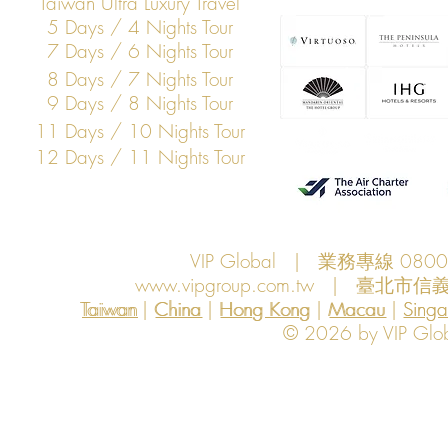
Taiwan Ultra Luxury Travel
5 Days / 4 Nights Tour
7 Days / 6 Nights Tour
8 Days / 7 Nights Tour
9 Days / 8 Nights Tour
11 Days / 10 Nights Tour
12 Days / 11 Nights Tour
VIP Global | 業務專線 080
www.vipgroup.com.tw
| 臺北市信義
Taiwan | China | Hong Kong | Macau | Singapo
Taiwan
China
Hong Kong
Macau
Sing
© 2026 by VIP Global