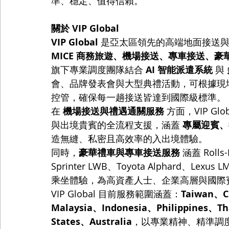
準、穩定、值得信賴。
關於 VIP Global
VIP Global
 是亞太區領先的高端地面接送
MICE 商務旅遊、機場接送、專車接送、豪
旗下專業調度團隊結合 
AI 智能派遣系統
 與 
會、品牌發表會與大型典禮活動，可根據現
控管，確保每一趟接送皆達到國際級標準。
在 
機場接送與禮遇通關服務
 方面，VIP 
與出境貴賓的全流程支援，涵蓋 
專屬迎賓、
造無縫、私密且高效率的入出境體驗。
同時，
豪華禮車與專車接送服務
 涵蓋 Rolls
Sprinter LWB、Toyota Alphard
乘坐體驗，為高資產人士、企業高層與國際
VIP Global 目前服務範圍涵蓋：
Taiwan、C
Malaysia、Indonesia、Philippines、T
States、Australia
，以專業精神、精準調