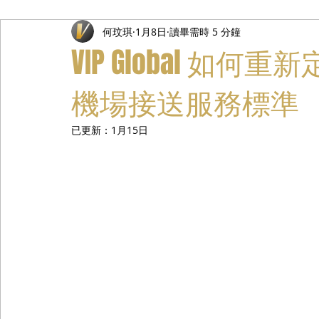
何玟琪
1月8日
讀畢需時 5 分鐘
禮遇通關服務
主管專業司機
活動禮賓接待
私人
VIP Global 如
機場接送服務標準
已更新：
1月15日