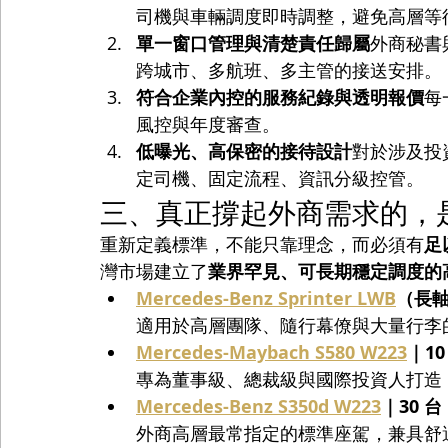
司機與車輛調度即時調整，避免高層等
單一窗口管理與清楚責任歸屬
外商秘書與
跨城市、多航班、多主管的接送安排。
符合企業內控的服務紀錄與透明報價
每
風控與年度審查。
低曝光、高保密的接待設計
對於涉及投資
定司機、固定流程、資訊分級控管。
三、真正撐起外商需求的，
重新定義標準，不能只靠理念，而必須有
足
灣市場建立了
業界罕見、可長期穩定調度的
Mercedes-Benz Sprinter LWB
（長軸
適用於高層團隊、隨行幕僚與大量行李
Mercedes-Maybach S580 W223
｜10
專為董事級、總裁級與國際投資人打造
Mercedes-Benz S350d W223
｜30 台
外商高層最常指定的標準座駕，兼具舒