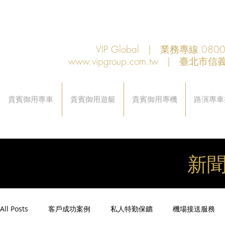
VIP Global | 業務專線 080
www.vipgroup.com.tw
| 臺北市信義
貴賓御用專車
貴賓御用遊艇
貴賓御用專機
路演專車
新
All Posts
客戶成功案例
私人特勤保鑣
機場接送服務