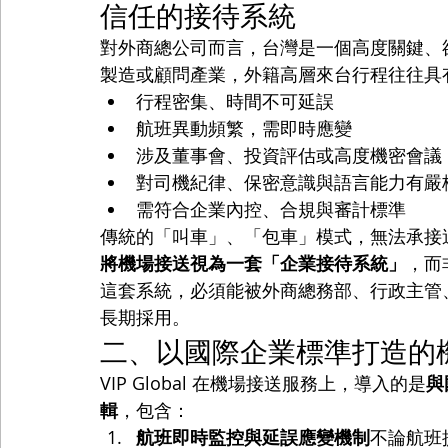
信任的接待系統
對外商總公司而言，台灣是一個高度關鍵、
製造或顧問產業，外籍高層來台行程往往具
行程密集、時間不可延誤
航班異動頻繁，需即時應變
涉及董事會、投資評估或高度機密會議
對司機紀律、保密意識與語言能力有嚴
需符合企業內控、合規與審計標準
傳統的「叫車」、「包車」模式，無法承接
將機場接送視為一套「企業接待系統」
，而
這套系統，必須能被外商總務部、行政主管
長期採用。
二、以國際企業標準打造的
VIP Global 在機場接送服務上，導入的是
與
輯
，包含：
航班即時監控與延誤應變機制
不論航班