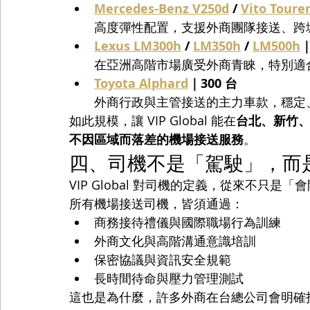
Mercedes-Benz V250d
 / 
Vito Toure
高度彈性配置，支援外商團隊接送、跨
Lexus LM300h
 / 
LM350h
 / 
LM500h
｜
在亞洲高階市場廣受外商青睞，特別適
Toyota Alphard
｜300 台
外商行政與主管接送的主力車款，穩定
如此規模，讓 VIP Global 能在
台北、新竹
不因區域而落差的機場接送服務
。
四、司機不是「駕駛」，而
VIP Global 對司機的定義，從來不只是
所有機場接送司機，皆須通過：
商務接待禮儀與國際職場行為訓練
外商文化與高階溝通意識培訓
保密協議與資訊安全規範
長時間待命與壓力管理測試
這也是為什麼，許多外商在台總公司會明確