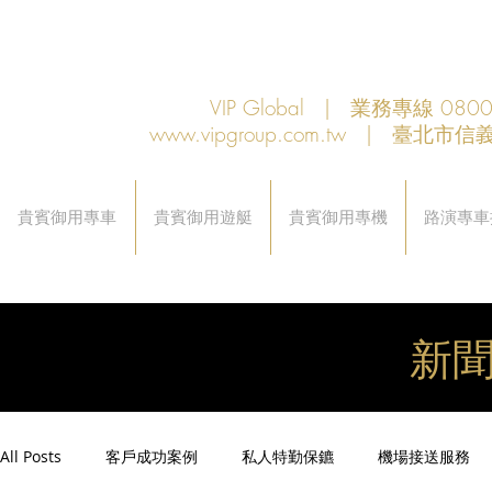
VIP Global | 業務專線 080
www.vipgroup.com.tw
| 臺北市信義
貴賓御用專車
貴賓御用遊艇
貴賓御用專機
路演專車
新
All Posts
客戶成功案例
私人特勤保鑣
機場接送服務