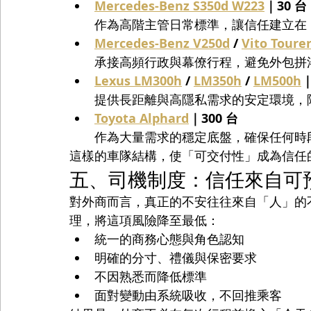
Mercedes-Benz S350d W223
｜30 台
作為高階主管日常標準，讓信任建立在
Mercedes-Benz V250d
 / 
Vito Toure
承接高頻行政與幕僚行程，避免外包拼
Lexus LM300h
 / 
LM350h
 / 
LM500h
｜
提供長距離與高隱私需求的安定環境，
Toyota Alphard
｜300 台
作為大量需求的穩定底盤，確保任何時
這樣的車隊結構，使「可交付性」成為信任
五、司機制度：信任來自可
對外商而言，真正的不安往往來自「人」的不確定
理，將這項風險降至最低：
統一的商務心態與角色認知
明確的分寸、禮儀與保密要求
不因熟悉而降低標準
面對變動由系統吸收，不回推乘客