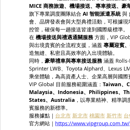
MICE 商務旅遊、機場接送、專車接送、豪
旗下專業調度團隊結合 
AI 智能派遣系統
 與 
會、品牌發表會與大型典禮活動，可根據現
控管，確保每一趟接送皆達到國際級標準。
在 
機場接送與禮遇通關服務
 方面，VIP 
與出境貴賓的全流程支援，涵蓋 
專屬迎賓、
造無縫、私密且高效率的入出境體驗。
同時，
豪華禮車與專車接送服務
 涵蓋 Rolls
Sprinter LWB、Toyota Alphard
乘坐體驗，為高資產人士、企業高層與國際
VIP Global 目前服務範圍涵蓋：
Taiwan、C
Malaysia、Indonesia、Philippines、T
States、Australia
，以專業精神、精準調
賓服務的新標準。
服務據點｜
台北市
新北市
桃園市
新竹市
台
官方網站｜
https://www.vipgroup.com.tw/