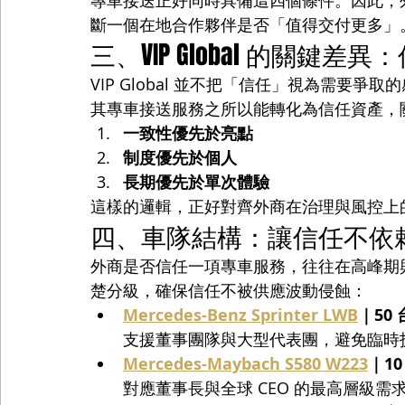
專車接送正好同時具備這四個條件。因此，
斷一個在地合作夥伴是否「值得交付更多」
三、VIP Global 的關
VIP Global 並不把「信任」視為需要爭取
其專車接送服務之所以能轉化為信任資產，
一致性優先於亮點
制度優先於個人
長期優先於單次體驗
這樣的邏輯，正好對齊外商在治理與風控上
四、車隊結構：讓信任不依
外商是否信任一項專車服務，往往在高峰期與突發
楚分級，確保信任不被供應波動侵蝕：
Mercedes-Benz Sprinter LWB
｜50 
支援董事團隊與大型代表團，避免臨時
Mercedes-Maybach S580 W223
｜10
對應董事長與全球 CEO 的最高層級