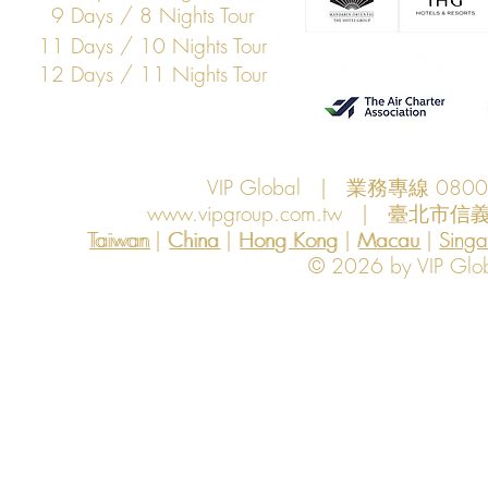
9 Days / 8 Nights Tour
11 Days / 10 Nights Tour
12 Days / 11 Nights Tour
VIP Global | 業務專線 080
www.vipgroup.com.tw
| 臺北市信義
Taiwan | China | Hong Kong | Macau | Singapo
Taiwan
China
Hong Kong
Macau
Sing
© 2026 by VIP Global