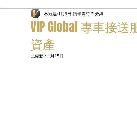
林冠廷
1月9日
讀畢需時 5 分鐘
禮遇通關服務
主管專業司機
活動禮賓接待
私人
VIP Global 專
資產
已更新：
1月15日