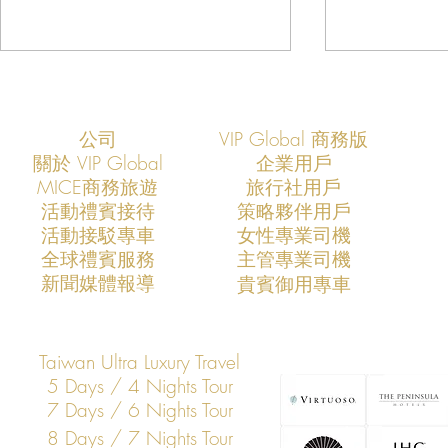
公司
VIP Global 商務版
關於 VIP Global
企業用戶
​MICE商務旅遊
旅行社用戶
​活動禮賓接待
策略夥伴用戶
活動接駁專車
​女性專業司機
VIP Global：定義台灣企業專車
VIP Glob
​全球禮賓服務
​主管專業司機
服務的新標準
的最佳模式
​新聞媒體報導
​貴賓御用專車
Taiwan Ultra Luxury Travel
5 Days / 4 Nights Tour
7 Days / 6 Nights Tour
8 Days / 7 Nights Tour