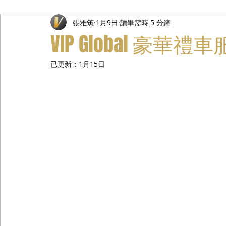
張雅筑
1月9日
讀畢需時 5 分鐘
禮遇通關服務
主管專業司機
活動禮賓接待
私人
VIP Global 豪
已更新：
1月15日