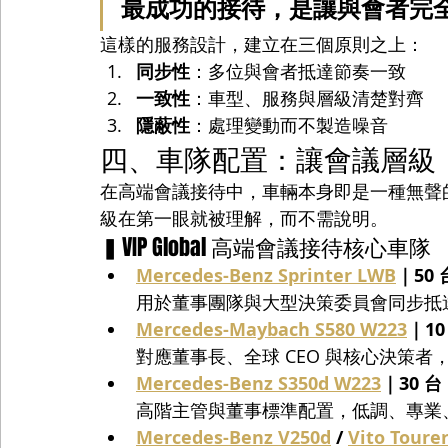
最成功的接待，是讓與會者完
這樣的服務設計，建立在三個原則之上：
同步性
：多位與會者抵達節奏一致
一致性
：車型、服務與層級清楚對齊
隱蔽性
：處理變動而不製造噪音
四、車隊配置：讓會議層級
在高端會議接待中，車輛本身即是一種無聲的分級
級在第一眼就被理解，而不需說明。
▍VIP Global 高端會議接待核心車隊
Mercedes-Benz Sprinter LWB
｜50 
用於董事團隊與大型決策委員會同步抵
Mercedes-Maybach S580 W223
｜10
對應董事長、全球 CEO 與核心決策
Mercedes-Benz S350d W223
｜30 台
高階主管與董事標準配置，低調、專業
Mercedes-Benz V250d
 / 
Vito Toure