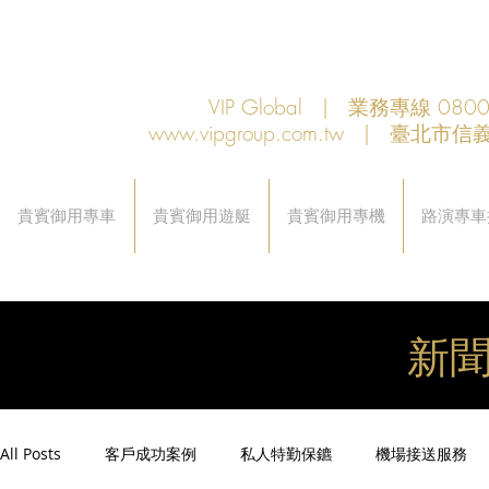
VIP Global | 業務專線 080
www.vipgroup.com.tw
| 臺北市信義
貴賓御用專車
貴賓御用遊艇
貴賓御用專機
路演專車
新
All Posts
客戶成功案例
私人特勤保鑣
機場接送服務