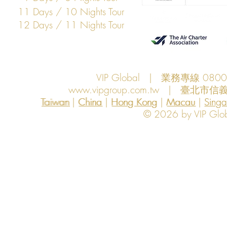
11 Days / 10 Nights Tour
12 Days / 11 Nights Tour
VIP Global | 業務專線 080
www.vipgroup.com.tw
| 臺北市信義
Taiwan | China | Hong Kong | Macau | Singapo
Taiwan
China
Hong Kong
Macau
Sing
© 2026 by VIP Global