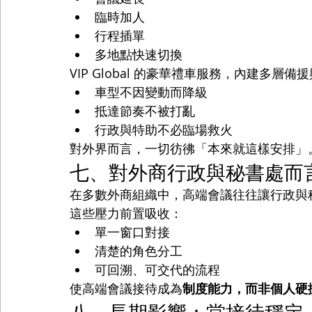
臨時加人
行程插單
多地點快速切換
VIP Global 的豪華禮車服務，內建多層
車型不因變動而降級
抵達節奏不被打亂
行政與特助不必臨場救火
對外界而言，一切彷彿「本來就這樣安排」
七、對外商行政與秘書處而
在多數外商組織中，高端會議往往讓行政與秘書處
這些壓力前置吸收：
單一窗口對接
清楚的角色分工
可回溯、可交代的流程
使高端會議接待成為
制度能力，而非個人硬
八、長期影響：當接待穩定