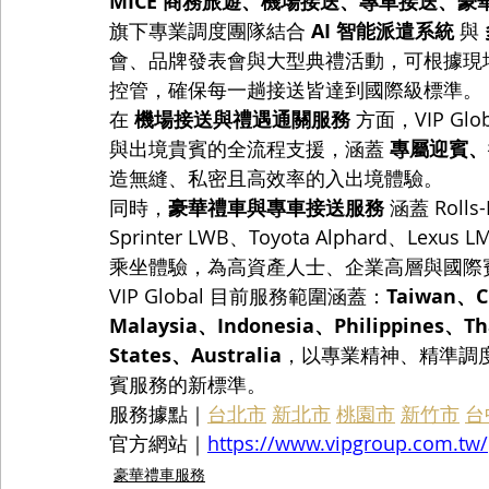
MICE 商務旅遊、機場接送、專車接送、豪
旗下專業調度團隊結合 
AI 智能派遣系統
 與 
會、品牌發表會與大型典禮活動，可根據現
控管，確保每一趟接送皆達到國際級標準。
在 
機場接送與禮遇通關服務
 方面，VIP 
與出境貴賓的全流程支援，涵蓋 
專屬迎賓、
造無縫、私密且高效率的入出境體驗。
同時，
豪華禮車與專車接送服務
 涵蓋 Rolls
Sprinter LWB、Toyota Alphard
乘坐體驗，為高資產人士、企業高層與國際
VIP Global 目前服務範圍涵蓋：
Taiwan、C
Malaysia、Indonesia、Philippines、T
States、Australia
，以專業精神、精準調
賓服務的新標準。
服務據點｜
台北市
新北市
桃園市
新竹市
台
官方網站｜
https://www.vipgroup.com.tw/
豪華禮車服務