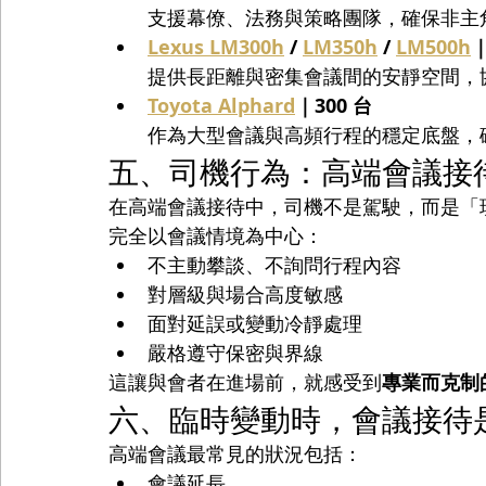
支援幕僚、法務與策略團隊，確保非主
Lexus LM300h
 / 
LM350h
 / 
LM500h
｜
提供長距離與密集會議間的安靜空間，
Toyota Alphard
｜300 台
作為大型會議與高頻行程的穩定底盤，
五、司機行為：高端會議接
在高端會議接待中，司機不是駕駛，而是「現場秩
完全以會議情境為中心：
不主動攀談、不詢問行程內容
對層級與場合高度敏感
面對延誤或變動冷靜處理
嚴格遵守保密與界線
這讓與會者在進場前，就感受到
專業而克制
六、臨時變動時，會議接待
高端會議最常見的狀況包括：
會議延長