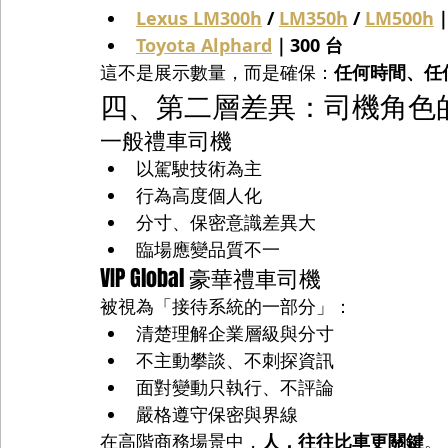
Lexus LM300h
 / 
LM350h
 / 
LM500h
｜
Toyota Alphard
｜300 台
這不是展示數量，而是確保：
任何時間、任
四、第二層差異：司機角色
一般禮車司機
以駕駛技術為主
行為高度個人化
分寸、保密意識差異大
臨場應變品質不一
VIP Global 豪華禮車司機
被視為「接待系統的一部分」：
清楚理解企業層級與分寸
不主動攀談、不刺探資訊
面對變動只執行、不評論
嚴格遵守保密與界線
在高階商務場景中，
人，往往比車更關鍵
。