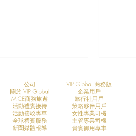
公司
VIP Global 商務版
關於 VIP Global
企業用戶
​MICE商務旅遊
旅行社用戶
​活動禮賓接待
策略夥伴用戶
活動接駁專車
​女性專業司機
VIP Global：定義未來十年的高
VIP Glob
​全球禮賓服務
​主管專業司機
端禮車服務標準
業戰略合作
​新聞媒體報導
​貴賓御用專車