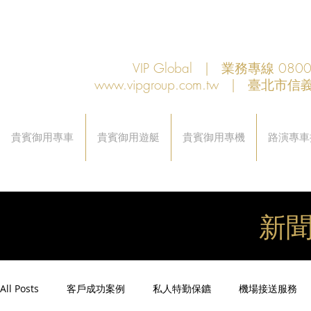
VIP Global | 業務專線 080
www.vipgroup.com.tw
| 臺北市信義
貴賓御用專車
貴賓御用遊艇
貴賓御用專機
路演專車
新
All Posts
客戶成功案例
私人特勤保鑣
機場接送服務