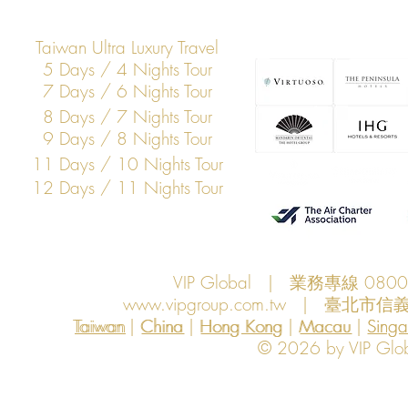
Taiwan Ultra Luxury Travel
5 Days / 4 Nights Tour
7 Days / 6 Nights Tour
8 Days / 7 Nights Tour
9 Days / 8 Nights Tour
11 Days / 10 Nights Tour
12 Days / 11 Nights Tour
VIP Global | 業務專線 080
www.vipgroup.com.tw
| 臺北市信義
Taiwan | China | Hong Kong | Macau | Singapo
Taiwan
China
Hong Kong
Macau
Sing
© 2026 by VIP Global