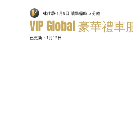
林佳蓉
1月9日
讀畢需時 5 分鐘
禮遇通關服務
主管專業司機
活動禮賓接待
私人
VIP Global 豪
已更新：
1月15日