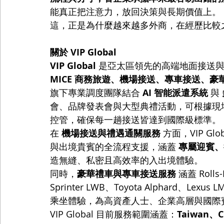
能真正把注意力，放回決策與長期價值上。
這，正是為什麼越來越多外商，在經歷比較
關於 VIP Global
VIP Global
 是亞太區領先的高端地面接送
MICE 商務旅遊、機場接送、專車接送、豪
旗下專業調度團隊結合 
AI 智能派遣系統
 與 
會、品牌發表會與大型典禮活動，可根據現
控管，確保每一趟接送皆達到國際級標準。
在 
機場接送與禮遇通關服務
 方面，VIP 
與出境貴賓的全流程支援，涵蓋 
專屬迎賓、
造無縫、私密且高效率的入出境體驗。
同時，
豪華禮車與專車接送服務
 涵蓋 Rolls
Sprinter LWB、Toyota Alphard
乘坐體驗，為高資產人士、企業高層與國際
VIP Global 目前服務範圍涵蓋：
Taiwan、C