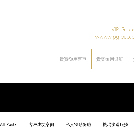
VIP Gl
www.vipgroup.
貴賓御用專車
貴賓御用遊艇
All Posts
客戶成功案例
私人特勤保鑣
機場接送服務