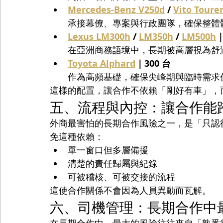
Mercedes-Benz V250d
 / 
Vito Toure
承接幕僚、專案與行政團隊，確保整體
Lexus LM300h
 / 
LM350h
 / 
LM500h
｜
在亞洲商務語境中，長期被高層視為舒
Toyota Alphard
｜300 台
作為高頻基礎，確保尖峰期與臨時需求
這樣的配置，讓合作不依賴「剛好有車」，
五、流程與內控：讓合作能
外商最害怕的長期合作風險之一，是「只認得某個
免這種依賴：
單一窗口但多層備援
清楚的責任歸屬與紀錄
可被稽核、可被交接的流程
這使合作關係不會因為人員異動而瓦解。
六、司機管理：長期合作中