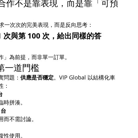
心思維：合作不是靠表現，而是靠「可預
並非追求一次次的完美表現，而是反向思考：
 次與第 100 次，給出同樣的答
作」為前提，而非單一訂單。
第一道門檻
實問題：
供應是否穩定
。VIP Global 以結構化車
性：
台
臨時拼湊。
 台
用而不需討論。
複性使用。