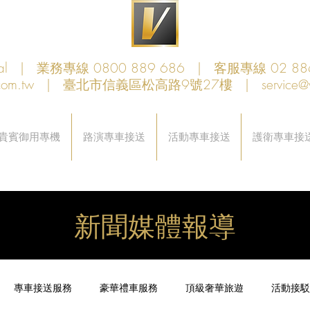
obal | 業務專線 0800 889 686 | 客服專線 02 88
com.tw
| 臺北市信義區松高路9號27樓 |
service@
貴賓御用專機
路演專車接送
活動專車接送
護衛專車接
新聞媒體報導
專車接送服務
豪華禮車服務
頂級奢華旅遊
活動接駁