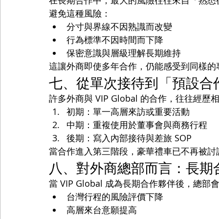
在長期合作中，最大的風險往往來自「熟悉後的鬆
避免這種風險：
分寸與界線不因熟識而改變
行為標準不因時間而下降
保密意識與層級理解長期維持
這讓外商即使多年合作，仍能感受到同樣的
七、從單次接待到「預設合
許多外商與 VIP Global 的合作，往往經
初期：單一高層來訪或重要活動
中期：重複使用於董事會與商務行程
後期：寫入內部接待與差旅 SOP
當合作進入第三階段，豪華禮車已不再被討
八、對外商總部而言：長期
當 VIP Global 成為長期合作夥伴後，總
台灣行程的風險評價下降
高層來台意願提高