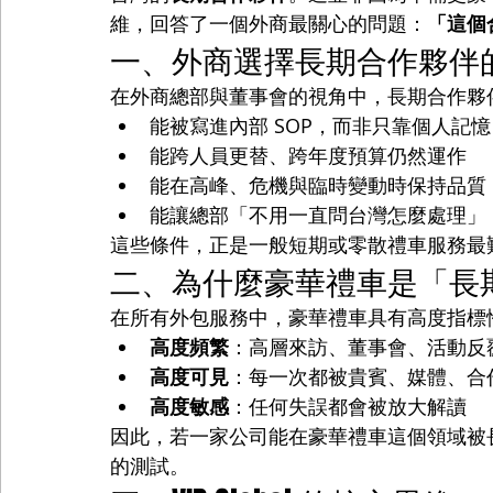
維，回答了一個外商最關心的問題：
「這個
一、外商選擇長期合作夥伴
在外商總部與董事會的視角中，長期合作夥
能被寫進內部 SOP，而非只靠個人記憶
能跨人員更替、跨年度預算仍然運作
能在高峰、危機與臨時變動時保持品質
能讓總部「不用一直問台灣怎麼處理」
這些條件，正是一般短期或零散禮車服務最
二、為什麼豪華禮車是「長
在所有外包服務中，豪華禮車具有高度指標
高度頻繁
：高層來訪、董事會、活動反
高度可見
：每一次都被貴賓、媒體、合
高度敏感
：任何失誤都會被放大解讀
因此，若一家公司能在豪華禮車這個領域被
的測試。