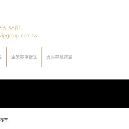
66 5681
vipgroup.com.tw
送
企業專車接送
會員專屬禮遇
專車