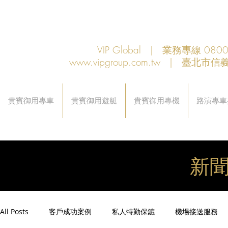
VIP Global | 業務專線 080
www.vipgroup.com.tw
| 臺北市信義
貴賓御用專車
貴賓御用遊艇
貴賓御用專機
路演專車
新
All Posts
客戶成功案例
私人特勤保鑣
機場接送服務