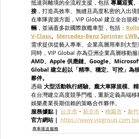
抵達與離境的全流程支援，包括 
專屬迎賓、行
接
，打造高效率、無縫且高度私密的入出境
在車隊資源方面，VIP Global 建立全台
輛
，並涵蓋多款國際旗艦車型，包括：
Roll
V-Class
、
Mercedes-Benz Sprinter LWB
需求提供從藝人專車、企業高層用車到大型
同時，VIP Global 亦為亞洲企業高層移
AMD、Apple 供應鏈、Google、Microsof
Global 建立起以「精準、穩定、可控」
夥伴。
憑藉 
大型活動執行經驗、龐大車隊規模、精
在台灣建立高度競爭門檻，重新定義高端移
娛樂產業長期信賴的策略合作夥伴。
服務據點｜
台北市
・
新北市
・
桃園市
・
新竹
官方網站｜
https://www.vipgroup.com.tw
專車接送服務