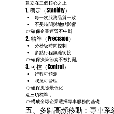
建立在三個核心之上：
1. 穩定（Stability）
每一次服務品質一致
不受時間與地點影響
👉確保企業運營不中斷
2. 精準（Precision）
分秒級時間控制
多點行程無縫銜接
👉確保決策節奏不被打亂
3. 可控（Control）
行程可預測
狀況可管理
👉確保風險最低化
這三項標準，
👉構成全球企業選擇專車服務的基礎
五、多點高頻移動：專車系