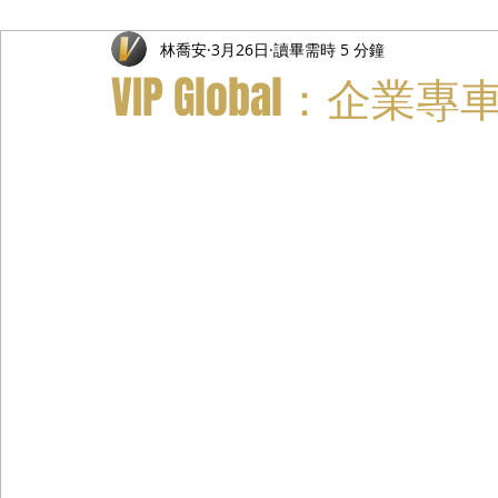
林喬安
3月26日
讀畢需時 5 分鐘
禮遇通關服務
主管專業司機
活動禮賓接待
私人
VIP Global：