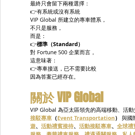
最終只會留下兩種選擇：
👉有系統或沒有系統
VIP Global 所建立的專車體系，
不只是服務，
而是：
👉
標準（Standard）
對 Fortune 500 企業而言，
這意味著：
👉專車接送，已不需要比較
因為答案已經存在。
關於 VIP Global
VIP Global 為亞太區領先的高端移動
接駁專車
（
Event Transportation
）
 與
遊
、
活動禮賓接待
、
活動接駁專車
、
全球禮
服務
、
豪華禮車服務
、
禮遇通關服務
、
私人