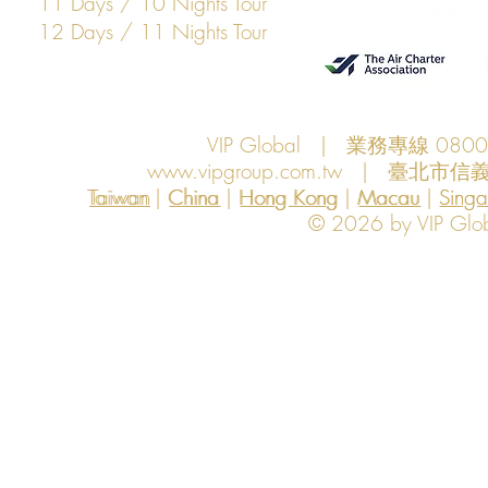
11 Days / 10 Nights Tour
12 Days / 11 Nights Tour
VIP Global | 業務專線 080
www.vipgroup.com.tw
| 臺北市信義
Taiwan | China | Hong Kong | Macau | Singapo
Taiwan
China
Hong Kong
Macau
Sing
© 2026 by VIP Global