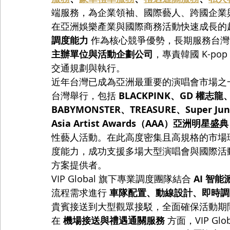
端服務，為企業領袖、國際藝人、跨國企業
在亞洲娛樂產業與國際商務活動快速成長的趨勢下，
調度能力
 作為核心競爭優勢，長期服務台灣
主辦單位與活動企劃公司
，專責韓國 K-p
交通規劃與執行。
近年台灣已成為亞洲最重要的演唱會市場之一。2
台灣舉行，包括 
BLACKPINK、GD 權志龍、
BABYMONSTER、TREASURE、Super Jun
Asia Artist Awards（AAA）亞洲明星盛典
性藝人活動。在此高度密集且高規格的市場環境下
度能力，成功支援多場大型演唱會與國際活
方案提供者。
VIP Global 旗下專業調度團隊結合 
AI 智
流程需求進行 
車隊配置、動線設計、即時調
貴賓接送到大型觀眾接駁，全面確保活動期
在 
機場接送與禮遇通關服務
 方面，VIP 