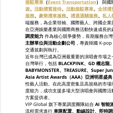
接駁專車
（
Event Transportation
）
 與
遊
、
活動禮賓接待
、
活動接駁專車
、
全球禮
服務
、
豪華禮車服務
、
禮遇通關服務
、
私人
端服務，為企業領袖、國際藝人、跨國企業
在亞洲娛樂產業與國際商務活動快速成長的趨勢下，
調度能力
 作為核心競爭優勢，長期服務台灣
主辦單位與活動企劃公司
，專責韓國 K-p
交通規劃與執行。
近年台灣已成為亞洲最重要的演唱會市場之一。2
台灣舉行，包括 
BLACKPINK、GD 權志龍、
BABYMONSTER、TREASURE、Super Jun
Asia Artist Awards（AAA）亞洲明星盛典
性藝人活動。在此高度密集且高規格的市場環境下
度能力，成功支援多場大型演唱會與國際活
方案提供者。
VIP Global 旗下專業調度團隊結合 
AI 智
流程需求進行 
車隊配置、動線設計、即時調