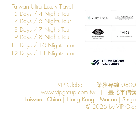
Taiwan Ultra Luxury Travel
5 Days / 4 Nights Tour
7 Days / 6 Nights Tour
8 Days / 7 Nights Tour
9 Days / 8 Nights Tour
11 Days / 10 Nights Tour
12 Days / 11 Nights Tour
VIP Global | 業務專線 080
www.vipgroup.com.tw
| 臺北市信義
Taiwan | China | Hong Kong | Macau | Singapo
Taiwan
China
Hong Kong
Macau
Sing
© 2026 by VIP Global