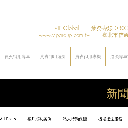
VIP Global | 業務專線 080
www.vipgroup.com.tw
| 臺北市信義
貴賓御用專車
貴賓御用遊艇
貴賓御用專機
路演專車
新
All Posts
客戶成功案例
私人特勤保鑣
機場接送服務