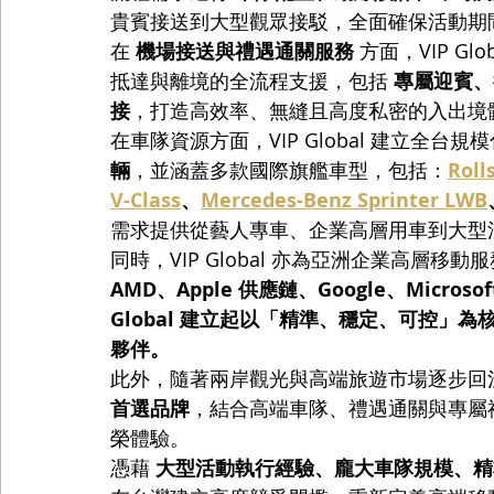
貴賓接送到大型觀眾接駁，全面確保活動期
在 
機場接送與禮遇通關服務
 方面，VIP 
抵達與離境的全流程支援，包括 
專屬迎賓、行
接
，打造高效率、無縫且高度私密的入出境
在車隊資源方面，VIP Global 建立全台
輛
，並涵蓋多款國際旗艦車型，包括：
Roll
V-Class
、
Mercedes-Benz Sprinter LWB
需求提供從藝人專車、企業高層用車到大型
同時，VIP Global 亦為亞洲企業高層移
AMD、Apple 供應鏈、Google、Microsof
Global 建立起以「精準、穩定、可控」
夥伴。
此外，隨著兩岸觀光與高端旅遊市場逐步回溫，VI
首選品牌
，結合高端車隊、禮遇通關與專屬
榮體驗。
憑藉 
大型活動執行經驗、龐大車隊規模、精