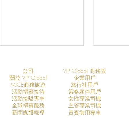
公司
VIP Global 商務版
關於 VIP Global
企業用戶
​MICE商務旅遊
旅行社用戶
​活動禮賓接待
策略夥伴用戶
活動接駁專車
​女性專業司機
VIP Global 如何定義亞洲未來十
高端旅遊的未
​全球禮賓服務
​主管專業司機
年的高端服務標準
Global 
​新聞媒體報導
​貴賓御用專車
面服務生態