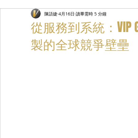
陳語婕
4月16日
讀畢需時 5 分鐘
禮遇通關服務
主管專業司機
活動禮賓接待
私人
從服務到系統：VIP G
製的全球競爭壁壘