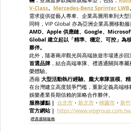
輛
，並涵蓋多款國際旗艦車型，包括：
Roll
V-Class
、
Mercedes-Benz Sprinter LWB
需求提供從藝人專車、企業高層用車到大型
同時，VIP Global 亦為亞洲企業高層移
AMD、Apple 供應鏈、Google、Microsof
Global 建立起以「精準、穩定、可控」
夥伴。
此外，隨著兩岸觀光與高端旅遊市場逐步回溫，VI
首選品牌
，結合高端車隊、禮遇通關與專屬
榮體驗。
憑藉 
大型活動執行經驗、龐大車隊規模、精
在台灣建立高度競爭門檻，重新定義高端移
娛樂產業長期信賴的策略合作夥伴。
服務據點｜
台北市
・
新北市
・
桃園市
・
新竹
官方網站｜
https://www.vipgroup.com.tw
禮遇通關服務