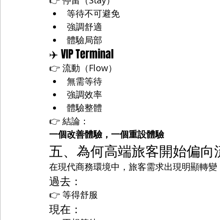
👉 停留（Stay）
等待不可避免
強調舒適
體驗局部
✈️ VIP Terminal
👉 流動（Flow）
無需等待
強調效率
體驗整體
👉 結論：
一個改善體驗，一個重設體驗
五、為何高端旅客開始偏向
在現代商務環境中，旅客需求出現明顯轉變
過去：
👉 等得舒服
現在：