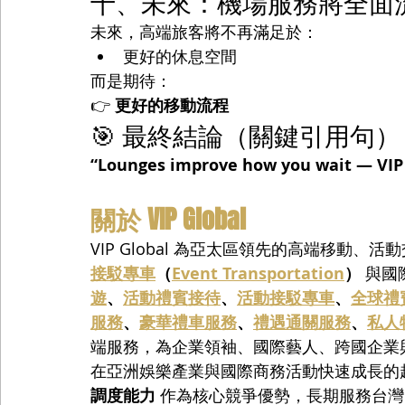
十、未來：機場服務將全面
未來，高端旅客將不再滿足於：
更好的休息空間
而是期待：
👉 
更好的移動流程
🎯 最終結論（關鍵引用句）
“Lounges improve how you wait — VIP 
關於 VIP Global
VIP Global 為亞太區領先的高端移動
接駁專車
（
Event Transportation
）
 與
遊
、
活動禮賓接待
、
活動接駁專車
、
全球禮
服務
、
豪華禮車服務
、
禮遇通關服務
、
私人
端服務，為企業領袖、國際藝人、跨國企業
在亞洲娛樂產業與國際商務活動快速成長的趨勢下，
調度能力
 作為核心競爭優勢，長期服務台灣