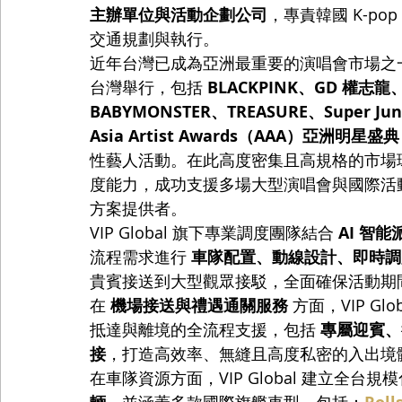
主辦單位與活動企劃公司
，專責韓國 K-p
交通規劃與執行。
近年台灣已成為亞洲最重要的演唱會市場之一。2
台灣舉行，包括 
BLACKPINK、GD 權志龍、
BABYMONSTER、TREASURE、Super Jun
Asia Artist Awards（AAA）亞洲明星盛典
性藝人活動。在此高度密集且高規格的市場環境下
度能力，成功支援多場大型演唱會與國際活
方案提供者。
VIP Global 旗下專業調度團隊結合 
AI 智
流程需求進行 
車隊配置、動線設計、即時調
貴賓接送到大型觀眾接駁，全面確保活動期
在 
機場接送與禮遇通關服務
 方面，VIP 
抵達與離境的全流程支援，包括 
專屬迎賓、行
接
，打造高效率、無縫且高度私密的入出境
在車隊資源方面，VIP Global 建立全台