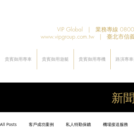
VIP Global | 業務專線 080
www.vipgroup.com.tw
| 臺北市信義
貴賓御用專車
貴賓御用遊艇
貴賓御用專機
路演專車
新
All Posts
客戶成功案例
私人特勤保鑣
機場接送服務