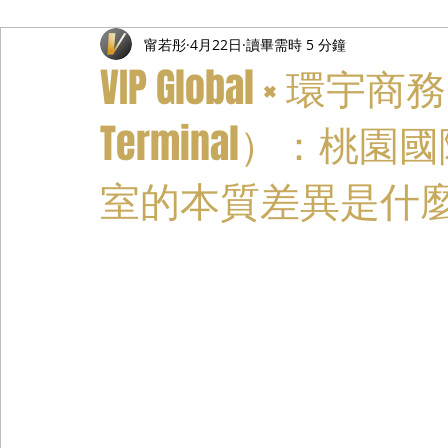
甯若彤
4月22日
讀畢需時 5 分鐘
禮遇通關服務
主管專業司機
活動禮賓接待
私人
VIP Global × 環宇商
Terminal）：
室的本質差異是什