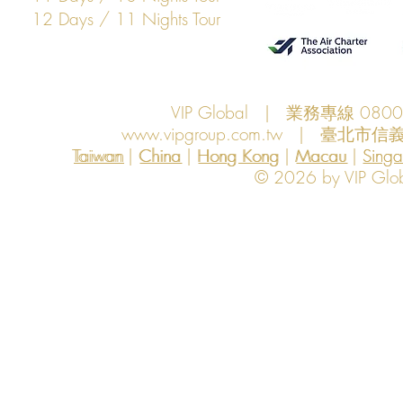
12 Days / 11 Nights Tour
VIP Global | 業務專線 080
www.vipgroup.com.tw
| 臺北市信義
Taiwan | China | Hong Kong | Macau | Singapo
Taiwan
China
Hong Kong
Macau
Sing
© 2026 by VIP Global