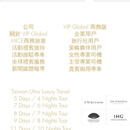
公司
VIP Global 商務版
關於 VIP Global
企業用戶
​MICE商務旅遊
旅行社用戶
​活動禮賓接待
策略夥伴用戶
活動接駁專車
​女性專業司機
VIP Global × 環宇商務中心
VIP Globa
​全球禮賓服務
​主管專業司機
（Huan Yu VIP Terminal）：定義
（Huan Yu V
​新聞媒體報導
​貴賓御用專車
未來——桃園國際機場禮遇通關
國際機場禮
的產業重構
端移動產業
Taiwan Ultra Luxury Travel
5 Days / 4 Nights Tour
7 Days / 6 Nights Tour
8 Days / 7 Nights Tour
9 Days / 8 Nights Tour
11 Days / 10 Nights Tour