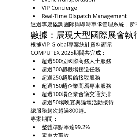
VIP Concierge
Real-Time Dispatch Management
透過專屬協調團隊與即時車隊管理系統，所
數據：展現大型國際展會執
根據VIP Global專案統計資料顯示：
COMPUTEX 2025期間共完成：
超過500位國際商務人士服務
超過300趟機場接送任務
超過250趟展館接駁服務
超過150趟企業高層專車服務
超過100場企業會議交通安排
超過50場晚宴與論壇活動接待
總服務趟次超過800趟。
專案期間：
整體準點率達99.2%
零重大事故