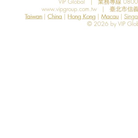
VIP Global | 業務專線 080
www.vipgroup.com.tw
| 臺北市信義
Taiwan | China | Hong Kong | Macau | Singapo
Taiwan
China
Hong Kong
Macau
Sing
© 2026 by VIP Global