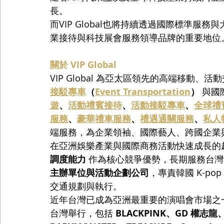
長。
而VIP Global也將持續透過國際標準
業接待與科技展會服務領導品牌的重要地位
關於 VIP Global
VIP Global 為亞太區領先的高端移動
接駁專車
（
Event Transportation
）
 與
遊
、
活動禮賓接待
、
活動接駁專車
、
全球禮
服務
、
豪華禮車服務
、
禮遇通關服務
、
私人
端服務，為企業領袖、國際藝人、跨國企業
在亞洲娛樂產業與國際商務活動快速成長的趨勢下，
調度能力
 作為核心競爭優勢，長期服務台灣
主辦單位與活動企劃公司
，專責韓國 K-p
交通規劃與執行。
近年台灣已成為亞洲最重要的演唱會市場之一。2
台灣舉行，包括 
BLACKPINK、GD 權志龍、