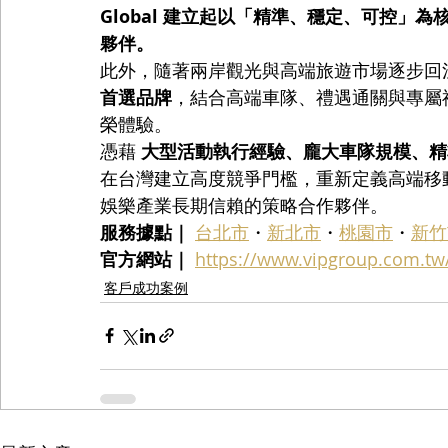
Global 建立起以「精準、穩定、可控」
夥伴。
此外，隨著兩岸觀光與高端旅遊市場逐步回溫，VI
首選品牌
，結合高端車隊、禮遇通關與專屬
榮體驗。
憑藉 
大型活動執行經驗、龐大車隊規模、精
在台灣建立高度競爭門檻，重新定義高端移
娛樂產業長期信賴的策略合作夥伴。
服務據點｜
台北市
・
新北市
・
桃園市
・
新竹
官方網站｜
https://www.vipgroup.com.tw
客戶成功案例