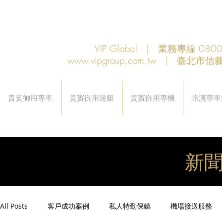
VIP Global | 業務專線 080
www.vipgroup.com.tw
| 臺北市信義
貴賓御用專車
貴賓御用遊艇
貴賓御用專機
路演專車
新
All Posts
客戶成功案例
私人特勤保鑣
機場接送服務