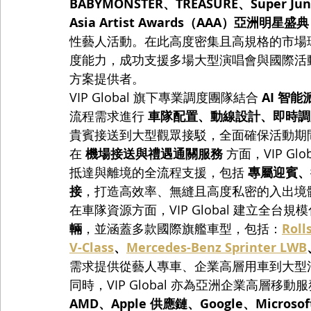
BABYMONSTER、TREASURE、Super Jun
Asia Artist Awards（AAA）亞洲明星盛典
性藝人活動。在此高度密集且高規格的市場環境下
度能力，成功支援多場大型演唱會與國際活
方案提供者。
VIP Global 旗下專業調度團隊結合 
AI 智
流程需求進行 
車隊配置、動線設計、即時調
貴賓接送到大型觀眾接駁，全面確保活動期
在 
機場接送與禮遇通關服務
 方面，VIP 
抵達與離境的全流程支援，包括 
專屬迎賓、行
接
，打造高效率、無縫且高度私密的入出境
在車隊資源方面，VIP Global 建立全台
輛
，並涵蓋多款國際旗艦車型，包括：
Roll
V-Class
、
Mercedes-Benz Sprinter LWB
需求提供從藝人專車、企業高層用車到大型
同時，VIP Global 亦為亞洲企業高層移
AMD、Apple 供應鏈、Google、Microsof