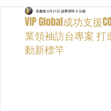
張書維
6月21日
讀畢需時 6 分鐘
禮遇通關服務
主管專業司機
活動禮賓接待
私人
VIP Global成功支援C
業領袖訪台專案 打
動新標竿