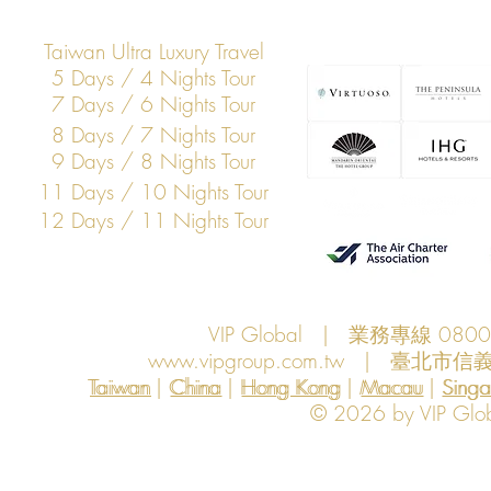
Taiwan Ultra Luxury Travel
5 Days / 4 Nights Tour
7 Days / 6 Nights Tour
8 Days / 7 Nights Tour
9 Days / 8 Nights Tour
11 Days / 10 Nights Tour
12 Days / 11 Nights Tour
VIP Global | 業務專線 080
www.vipgroup.com.tw
| 臺北市信義
Taiwan | China | Hong Kong | Macau | Singapo
Taiwan
China
Hong Kong
Macau
Sing
© 2026 by VIP Global