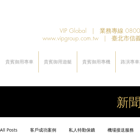
VIP Global | 業務專線 080
www.vipgroup.com.tw
| 臺北市信義
貴賓御用專車
貴賓御用遊艇
貴賓御用專機
路演專車
新
All Posts
客戶成功案例
私人特勤保鑣
機場接送服務