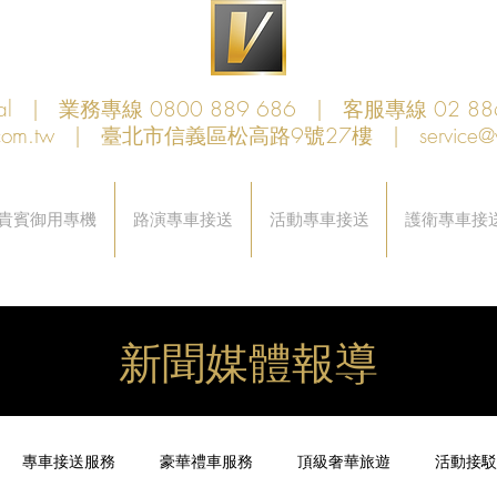
obal | 業務專線 0800 889 686 | 客服專線 02 88
com.tw
| 臺北市信義區松高路9號27樓 |
service@
貴賓御用專機
路演專車接送
活動專車接送
護衛專車接
新聞媒體報導
專車接送服務
豪華禮車服務
頂級奢華旅遊
活動接駁