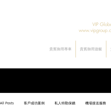
VIP Gl
www.vipgroup.
貴賓御用專車
貴賓御用遊艇
All Posts
客戶成功案例
私人特勤保鑣
機場接送服務