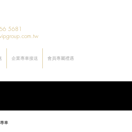
66 5681
vipgroup.com.tw
送
企業專車接送
會員專屬禮遇
專車