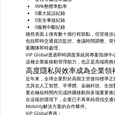
99%整體準點率
0重大延誤紀錄
0安全事故紀錄
0服務中斷紀錄
雖然表面上僅有數十個行程節點，但背後涉
包括即時交通資訊監控、會議時間調整、突
案團隊即時處理。
VIP Global透過即時調度系統與專案
這種企業級移動管理能力，也正是高端商務
高度隱私與效率成為企業領
近年來，全球企業對於高階主管接待標準正
尤其在人工智慧、半導體、金融科技、生技
要在極短時間內完成跨國移動與多場重要會
在這樣的環境下，企業已不再單純尋找交通供應商
Mobility解決方案的合作夥伴。
VIP Global透過：