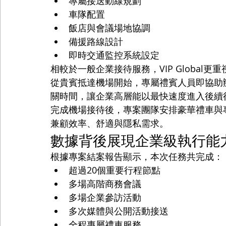
專屬接送動線規劃
車隊配置
飯店與會議場地協調
備援路線設計
即時交通監控系統設定
相較於一般企業接待服務，VIP Global
從貴賓抵達機場開始，專屬禮賓人員即協助辦理相
關時間，讓企業高層能以最快速度進入後續
完成機場接待後，專案團隊安排豪華禮車與
兼顧效率、舒適與隱私需求。
數據背後展現企業級執行能
根據專案結案報告顯示，本次任務共完成：
超過20個重要行程節點
多場高階商務會議
多場企業參訪活動
多次媒體與公開活動接送
全程專屬禮車服務