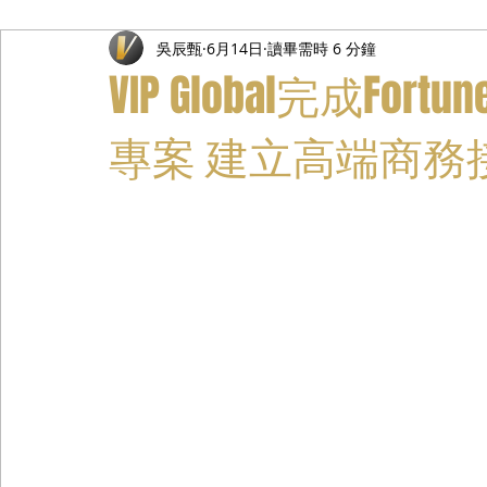
吳辰甄
6月14日
讀畢需時 6 分鐘
禮遇通關服務
主管專業司機
活動禮賓接待
私人
VIP Global完成Fo
專案 建立高端商務