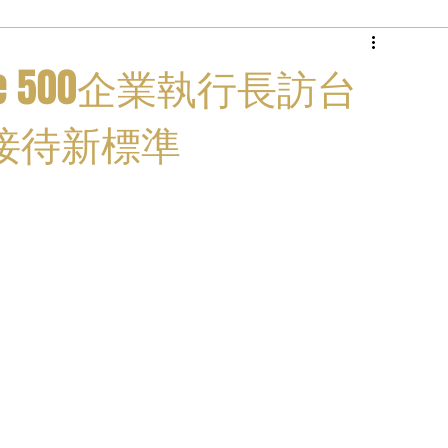
商務專機
rtune 500企業執行長訪台
接待新標準