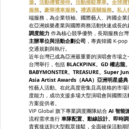
遊
、
活動禮賓接待
、
活動接駁專車
、
全球禮
服務
、
豪華禮車服務
、
禮遇通關服務
、
私人
端服務，為企業領袖、國際藝人、跨國企業
在亞洲娛樂產業與國際商務活動快速成長的趨勢下，
調度能力
 作為核心競爭優勢，長期服務台灣
主辦單位與活動企劃公司
，專責韓國 K-p
交通規劃與執行。
近年台灣已成為亞洲最重要的演唱會市場之一。2
台灣舉行，包括 
BLACKPINK、GD 權志龍、
BABYMONSTER、TREASURE、Super Jun
Asia Artist Awards（AAA）亞洲明星盛典
性藝人活動。在此高度密集且高規格的市場環境下
度能力，成功支援多場大型演唱會與國際活
方案提供者。
VIP Global 旗下專業調度團隊結合 
AI 智
流程需求進行 
車隊配置、動線設計、即時調
貴賓接送到大型觀眾接駁，全面確保活動期