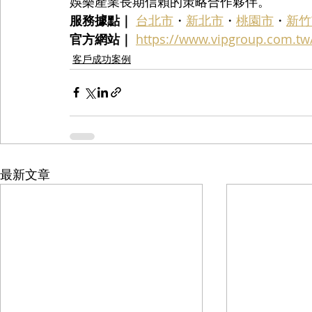
娛樂產業長期信賴的策略合作夥伴。
服務據點｜
台北市
・
新北市
・
桃園市
・
新竹
官方網站｜
https://www.vipgroup.com.tw
客戶成功案例
最新文章