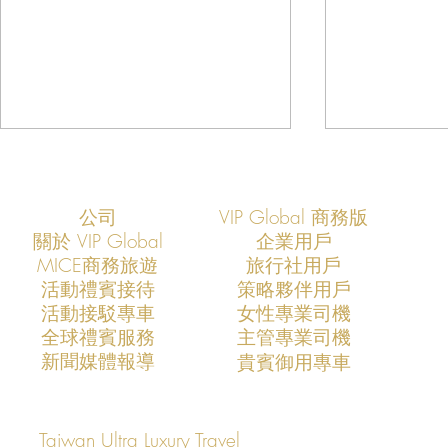
公司
VIP Global 商務版
關於 VIP Global
企業用戶
​MICE商務旅遊
旅行社用戶
​活動禮賓接待
策略夥伴用戶
活動接駁專車
​女性專業司機
VIP Global成功支援COMPUTEX
VIP Global
​全球禮賓服務
​主管專業司機
2026全球AI產業領袖訪台專案
2025全球
​新聞媒體報導
​貴賓御用專車
打造亞洲科技展會商務移動與
打造亞洲科
VIP接待新標竿
標竿
Taiwan Ultra Luxury Travel