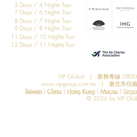
5 Days / 4 Nights Tour
7 Days / 6 Nights Tour
8 Days / 7 Nights Tour
9 Days / 8 Nights Tour
11 Days / 10 Nights Tour
12 Days / 11 Nights Tour
VIP Global | 業務專線 080
www.vipgroup.com.tw
| 臺北市信義
Taiwan | China | Hong Kong | Macau | Singapo
Taiwan
China
Hong Kong
Macau
Sing
© 2026 by VIP Global