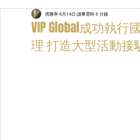
周雅寧
6月14日
讀畢需時 6 分鐘
禮遇通關服務
主管專業司機
活動禮賓接待
私人
VIP Global成
理 打造大型活動接