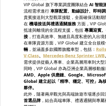
VIP Global 旗下專業調度團隊結合 
AI 智
流程需求進行 
車隊配置、動線設計、即時調
貴賓接送到大型觀眾接駁，全面確保活動期
在 
機場接送與禮遇通關服務
 方面，VIP 
抵達與離境的全流程支援，包括 
專屬迎賓、行
接
，打造高效率、無縫且高度私密的入出境
在車隊資源方面，VIP Global 建立全台
輛
，並涵蓋多款國際旗艦車型，包括：
Roll
V-Class
、
Mercedes-Benz Sprinter LWB
需求提供從藝人專車、企業高層用車到大型
同時，VIP Global 亦為亞洲企業高層移
AMD、Apple 供應鏈、Google、Microsof
Global 建立起以「精準、穩定、可控」
夥伴。
此外，隨著兩岸觀光與高端旅遊市場逐步回溫，VI
首選品牌
，結合高端車隊、禮遇通關與專屬