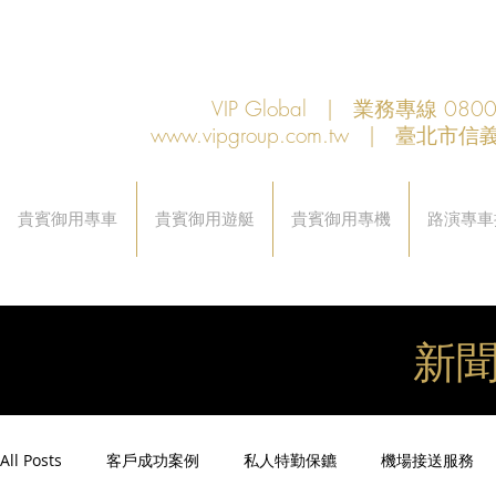
VIP Global | 業務專線 080
www.vipgroup.com.tw
| 臺北市信義
貴賓御用專車
貴賓御用遊艇
貴賓御用專機
路演專車
新
All Posts
客戶成功案例
私人特勤保鑣
機場接送服務