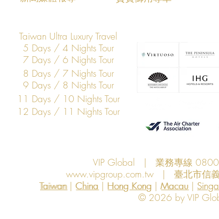
打造亞洲科技展會商務移動與
打造亞洲科
VIP接待新標竿
標竿
Taiwan Ultra Luxury Travel
5 Days / 4 Nights Tour
7 Days / 6 Nights Tour
8 Days / 7 Nights Tour
9 Days / 8 Nights Tour
11 Days / 10 Nights Tour
12 Days / 11 Nights Tour
VIP Global | 業務專線 080
www.vipgroup.com.tw
| 臺北市信義
Taiwan | China | Hong Kong | Macau | Singapo
Taiwan
China
Hong Kong
Macau
Sing
© 2026 by VIP Global