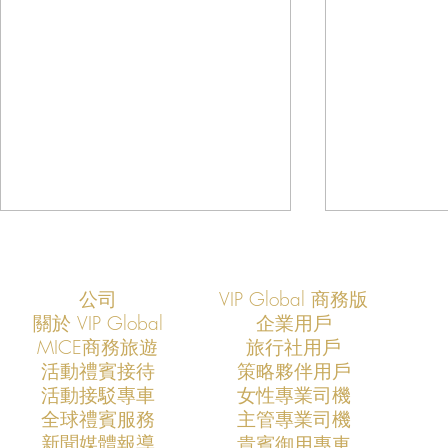
公司
VIP Global 商務版
關於 VIP Global
企業用戶
​MICE商務旅遊
旅行社用戶
​活動禮賓接待
策略夥伴用戶
活動接駁專車
​女性專業司機
VIP Global成功支援COMPUTEX
VIP Global
​全球禮賓服務
​主管專業司機
2026全球AI產業領袖訪台專案
2025全球
​新聞媒體報導
​貴賓御用專車