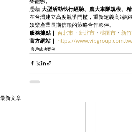
榮體驗。
憑藉 
大型活動執行經驗、龐大車隊規模、精
在台灣建立高度競爭門檻，重新定義高端移
娛樂產業長期信賴的策略合作夥伴。
服務據點｜
台北市
・
新北市
・
桃園市
・
新竹
官方網站｜
https://www.vipgroup.com.tw
客戶成功案例
最新文章