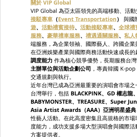
關於 VIP Global
VIP Global 為亞太區領先的高端移動
接駁專車
（
Event Transportation
）
 與
遊
、
活動禮賓接待
、
活動接駁專車
、
全球禮
服務
、
豪華禮車服務
、
禮遇通關服務
、
私人
端服務，為企業領袖、國際藝人、跨國企業
在亞洲娛樂產業與國際商務活動快速成長的趨勢下，
調度能力
 作為核心競爭優勢，長期服務台灣
主辦單位與活動企劃公司
，專責韓國 K-p
交通規劃與執行。
近年台灣已成為亞洲最重要的演唱會市場之一。2
台灣舉行，包括 
BLACKPINK、GD 權志龍、
BABYMONSTER、TREASURE、Super Jun
Asia Artist Awards（AAA）亞洲明星盛典
性藝人活動。在此高度密集且高規格的市場環境下
度能力，成功支援多場大型演唱會與國際活
方案提供者。