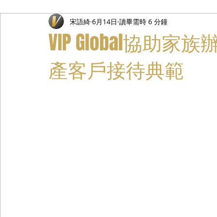
宋語綺
6月14日
讀畢需時 6 分鐘
禮遇通關服務
主管專業司機
活動禮賓接待
私人
VIP Global協助
產客戶接待典範