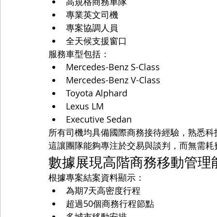
高規格商務車隊
專業英文司機
專案協調人員
全天候支援窗口
服務車型包括：
Mercedes-Benz S-Class
Mercedes-Benz V-Class
Toyota Alphard
Lexus LM
Executive Sedan
所有司機均具備國際商務接待經驗，熟悉科
這讓團隊能夠專注於交易與談判，而無需耗
數據展現高階商務移動管理
根據專案結案資料顯示：
為期7天高密度行程
超過50個商務行程節點
多城市移動安排