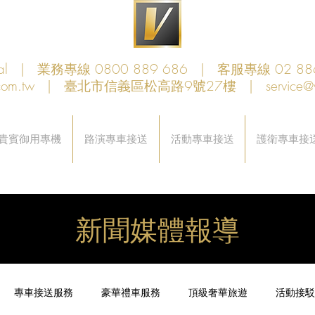
obal | 業務專線 0800 889 686 | 客服專線 02 88
com.tw
| 臺北市信義區松高路9號27樓 |
service@
貴賓御用專機
路演專車接送
活動專車接送
護衛專車接
新聞媒體報導
專車接送服務
豪華禮車服務
頂級奢華旅遊
活動接駁