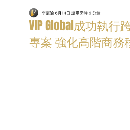
李宸諭
6月14日
讀畢需時 6 分鐘
禮遇通關服務
主管專業司機
活動禮賓接待
私人
VIP Global成
專案 強化高階商務