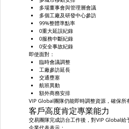
多場董事會與管理層會議
多個工廠及研發中心參訪
99%整體準點率
0重大延誤紀錄
0服務中斷紀錄
0安全事故紀錄
即使面對：
臨時會議調整
工廠參訪延長
交通壅塞
航班異動
額外商務安排
VIP Global團隊仍能即時調整資源，確保
客戶高度肯定專業能力
交易團隊完成訪台工作後，對VIP Global
企業代表表示：