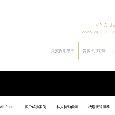
VIP Gl
www.vipgroup.
貴賓御用專車
貴賓御用遊艇
All Posts
客戶成功案例
私人特勤保鑣
機場接送服務