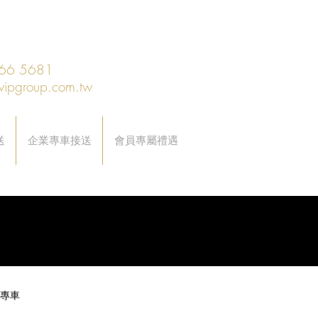
66 5681
vipgroup.com.tw
送
企業專車接送
會員專屬禮遇
專車