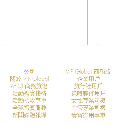
公司
VIP Global 商務版
關於 VIP Global
企業用戶
​MICE商務旅遊
旅行社用戶
​活動禮賓接待
策略夥伴用戶
活動接駁專車
​女性專業司機
VIP Global成功支援COMPUTEX
VIP Global
​全球禮賓服務
​主管專業司機
2026全球AI產業領袖訪台專案
2025全球
​新聞媒體報導
​貴賓御用專車
打造亞洲科技展會商務移動與
打造亞洲科
VIP接待新標竿
標竿