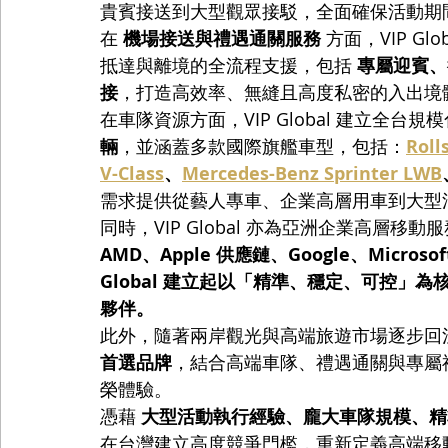
貴賓接送到大型觀眾接駁，全面確保活動期
在 
機場接送與禮遇通關服務
 方面，VIP 
抵達與離境的全流程支援，包括 
專屬迎賓、行
接
，打造高效率、無縫且高度私密的入出境
在車隊資源方面，VIP Global 建立全台
輛
，並涵蓋多款國際旗艦車型，包括：
Roll
V-Class
、
Mercedes-Benz Sprinter LWB
需求提供從藝人專車、企業高層用車到大型
同時，VIP Global 亦為亞洲企業高層移
AMD、Apple 供應鏈、Google、Microsof
Global 建立起以「精準、穩定、可控」
夥伴。
此外，隨著兩岸觀光與高端旅遊市場逐步回溫，VI
首選品牌
，結合高端車隊、禮遇通關與專屬
榮體驗。
憑藉 
大型活動執行經驗、龐大車隊規模、精
在台灣建立高度競爭門檻，重新定義高端移