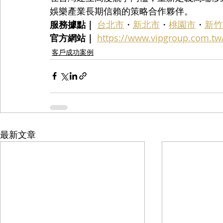
娛樂產業長期信賴的策略合作夥伴。
服務據點｜
台北市
・
新北市
・
桃園市
・
新竹
官方網站｜
https://www.vipgroup.com.tw
客戶成功案例
最新文章