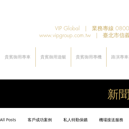
VIP Global | 業務專線 080
www.vipgroup.com.tw
| 臺北市信義
貴賓御用專車
貴賓御用遊艇
貴賓御用專機
路演專車
新
All Posts
客戶成功案例
私人特勤保鑣
機場接送服務