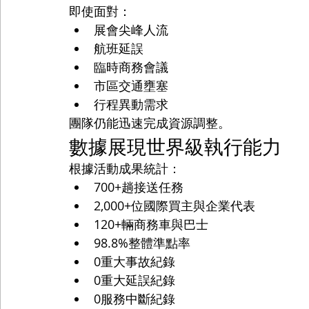
即使面對：
展會尖峰人流
航班延誤
臨時商務會議
市區交通壅塞
行程異動需求
團隊仍能迅速完成資源調整。
數據展現世界級執行能力
根據活動成果統計：
700+趟接送任務
2,000+位國際買主與企業代表
120+輛商務車與巴士
98.8%整體準點率
0重大事故紀錄
0重大延誤紀錄
0服務中斷紀錄