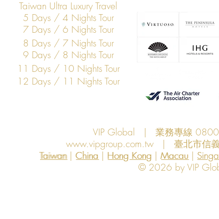
Taiwan Ultra Luxury Travel
5 Days / 4 Nights Tour
7 Days / 6 Nights Tour
8 Days / 7 Nights Tour
9 Days / 8 Nights Tour
11 Days / 10 Nights Tour
12 Days / 11 Nights Tour
VIP Global | 業務專線 080
www.vipgroup.com.tw
| 臺北市信義
Taiwan | China | Hong Kong | Macau | Singapo
Taiwan
China
Hong Kong
Macau
Sing
© 2026 by VIP Global