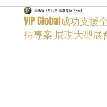
李承遠
6月14日
讀畢需時 7 分鐘
禮遇通關服務
主管專業司機
活動禮賓接待
私人
VIP Global成
待專案 展現大型展