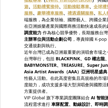
接駁專車
（
Event Transportation
）
遊
、
活動禮賓接待
、
活動接駁專車
、
全球禮
服務
、
豪華禮車服務
、
禮遇通關服務
、
私人
端服務，為企業領袖、國際藝人、跨國企業
在亞洲娛樂產業與國際商務活動快速成長的趨勢下，
調度能力
 作為核心競爭優勢，長期服務台灣
主辦單位與活動企劃公司
，專責韓國 K-p
交通規劃與執行。
近年台灣已成為亞洲最重要的演唱會市場之一。2
台灣舉行，包括 
BLACKPINK、GD 權志龍、
BABYMONSTER、TREASURE、Super Jun
Asia Artist Awards（AAA）亞洲明星盛典
性藝人活動。在此高度密集且高規格的市場環境下
度能力，成功支援多場大型演唱會與國際活
方案提供者。
VIP Global 旗下專業調度團隊結合 
AI 智
流程需求進行 
車隊配置、動線設計、即時調