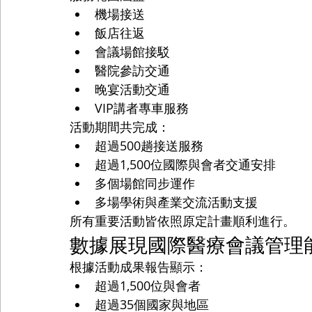
機場接送
飯店往返
會議場館接駁
醫院參訪交通
晚宴活動交通
VIP講者專車服務
活動期間共完成：
超過500趟接送服務
超過1,500位國際與會者交通安排
多個場館同步運作
多場學術與產業交流活動支援
所有重要活動皆依照原定計畫順利進行。
數據展現國際醫療會議管理
根據活動成果報告顯示：
超過1,500位與會者
超過35個國家與地區