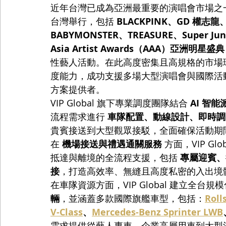
近年台灣已成為亞洲最重要的演唱會市場之一。2
台灣舉行，包括 
BLACKPINK、GD 權志龍、
BABYMONSTER、TREASURE、Super Jun
Asia Artist Awards（AAA）亞洲明星盛典
性藝人活動。在此高度密集且高規格的市場環境下
度能力，成功支援多場大型演唱會與國際活
方案提供者。
VIP Global 旗下專業調度團隊結合 
AI 智
流程需求進行 
車隊配置、動線設計、即時調
貴賓接送到大型觀眾接駁，全面確保活動期
在 
機場接送與禮遇通關服務
 方面，VIP 
抵達與離境的全流程支援，包括 
專屬迎賓、行
接
，打造高效率、無縫且高度私密的入出境
在車隊資源方面，VIP Global 建立全台
輛
，並涵蓋多款國際旗艦車型，包括：
Roll
V-Class
、
Mercedes-Benz Sprinter LWB
需求提供從藝人專車、企業高層用車到大型