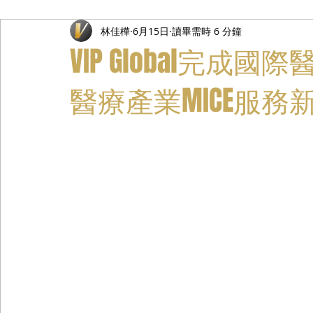
林佳樺
6月15日
讀畢需時 6 分鐘
禮遇通關服務
主管專業司機
活動禮賓接待
私人
VIP Global完成
醫療產業MICE服務