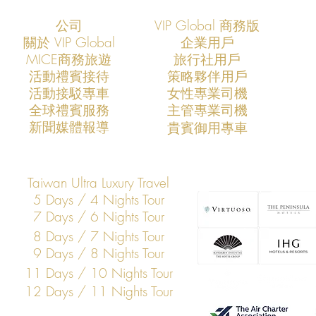
公司
VIP Global 商務版
關於 VIP Global
企業用戶
​MICE商務旅遊
旅行社用戶
​活動禮賓接待
策略夥伴用戶
活動接駁專車
​女性專業司機
VIP Global成功支援COMPUTEX
VIP Global
​全球禮賓服務
​主管專業司機
2026全球AI產業領袖訪台專案
2025全球
​新聞媒體報導
​貴賓御用專車
打造亞洲科技展會商務移動與
打造亞洲科
VIP接待新標竿
標竿
Taiwan Ultra Luxury Travel
5 Days / 4 Nights Tour
7 Days / 6 Nights Tour
8 Days / 7 Nights Tour
9 Days / 8 Nights Tour
11 Days / 10 Nights Tour
12 Days / 11 Nights Tour