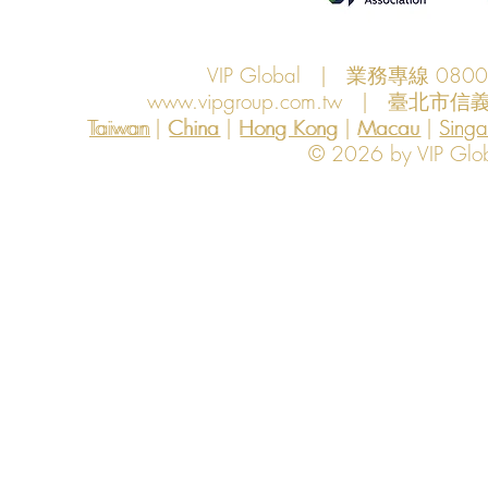
VIP Global | 業務專線 080
www.vipgroup.com.tw
| 臺北市信義
Taiwan | China | Hong Kong | Macau | Singapo
Taiwan
China
Hong Kong
Macau
Sing
© 2026 by VIP Global