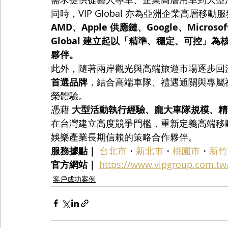
同時，VIP Global 亦為亞洲企業高層移
AMD、Apple 供應鏈、Google、Microsof
Global 建立起以「精準、穩定、可控」
夥伴。
此外，隨著兩岸觀光與高端旅遊市場逐步回溫，VI
首選品牌
，結合高端車隊、禮遇通關與專屬
榮體驗。
憑藉 
大型活動執行經驗、龐大車隊規模、精
在台灣建立高度競爭門檻，重新定義高端移
娛樂產業長期信賴的策略合作夥伴。
服務據點｜
台北市
・
新北市
・
桃園市
・
新竹
官方網站｜
https://www.vipgroup.com.tw
客戶成功案例