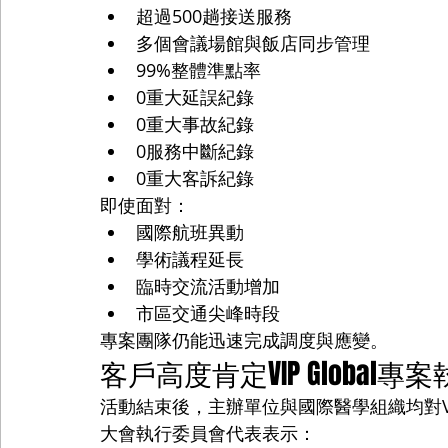
超過500趟接送服務
多個會議場館與飯店同步管理
99%整體準點率
0重大延誤紀錄
0重大事故紀錄
0服務中斷紀錄
0重大客訴紀錄
即使面對：
國際航班異動
學術議程延長
臨時交流活動增加
市區交通尖峰時段
專案團隊仍能迅速完成調度與應變。
客戶高度肯定VIP Global專
活動結束後，主辦單位與國際醫學組織均對VIP
大會執行委員會代表表示：