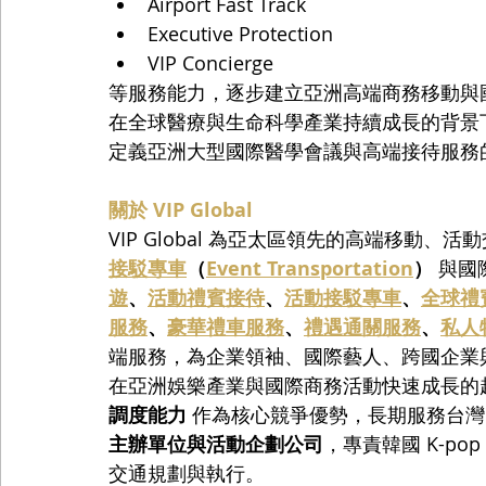
Airport Fast Track
Executive Protection
VIP Concierge
等服務能力，逐步建立亞洲高端商務移動與
在全球醫療與生命科學產業持續成長的背景下，
定義亞洲大型國際醫學會議與高端接待服務
關於 VIP Global
VIP Global 為亞太區領先的高端移動
接駁專車
（
Event Transportation
）
 與
遊
、
活動禮賓接待
、
活動接駁專車
、
全球禮
服務
、
豪華禮車服務
、
禮遇通關服務
、
私人
端服務，為企業領袖、國際藝人、跨國企業
在亞洲娛樂產業與國際商務活動快速成長的趨勢下，
調度能力
 作為核心競爭優勢，長期服務台灣
主辦單位與活動企劃公司
，專責韓國 K-p
交通規劃與執行。