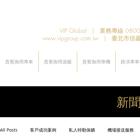
VIP Global | 業務專線 080
www.vipgroup.com.tw
| 臺北市信義
貴賓御用專車
貴賓御用遊艇
貴賓御用專機
路演專車
新
All Posts
客戶成功案例
私人特勤保鑣
機場接送服務