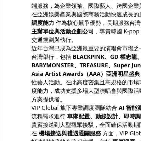
端服務，為企業領袖、國際藝人、跨國企業
在亞洲娛樂產業與國際商務活動快速成長的趨勢下，
調度能力
 作為核心競爭優勢，長期服務台灣
主辦單位與活動企劃公司
，專責韓國 K-p
交通規劃與執行。
近年台灣已成為亞洲最重要的演唱會市場之一。2
台灣舉行，包括 
BLACKPINK、GD 權志龍、
BABYMONSTER、TREASURE、Super Jun
Asia Artist Awards（AAA）亞洲明星盛典
性藝人活動。在此高度密集且高規格的市場環境下
度能力，成功支援多場大型演唱會與國際活
方案提供者。
VIP Global 旗下專業調度團隊結合 
AI 智
流程需求進行 
車隊配置、動線設計、即時調
貴賓接送到大型觀眾接駁，全面確保活動期
在 
機場接送與禮遇通關服務
 方面，VIP 