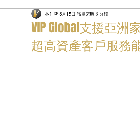
林佳蓉
6月15日
讀畢需時 6 分鐘
禮遇通關服務
主管專業司機
活動禮賓接待
私人
VIP Global支援
超高資產客戶服務