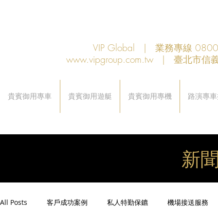
VIP Global | 業務專線 080
www.vipgroup.com.tw
| 臺北市信義
貴賓御用專車
貴賓御用遊艇
貴賓御用專機
路演專車
新
All Posts
客戶成功案例
私人特勤保鑣
機場接送服務