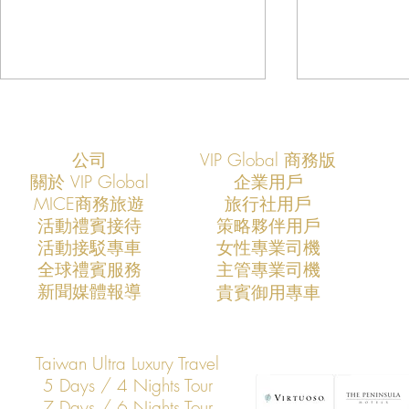
公司
VIP Global 商務版
關於 VIP Global
企業用戶
​MICE商務旅遊
旅行社用戶
​活動禮賓接待
策略夥伴用戶
活動接駁專車
​女性專業司機
VIP Global成功支援COMPUTEX
VIP Global
​全球禮賓服務
​主管專業司機
2026全球AI產業領袖訪台專案
2025全球
​新聞媒體報導
​貴賓御用專車
打造亞洲科技展會商務移動與
打造亞洲科
VIP接待新標竿
標竿
Taiwan Ultra Luxury Travel
5 Days / 4 Nights Tour
7 Days / 6 Nights Tour