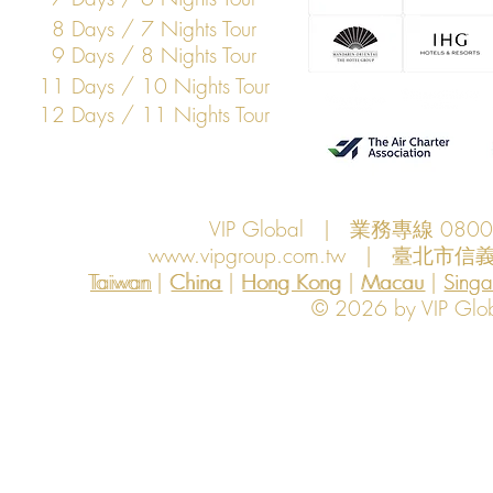
8 Days / 7 Nights Tour
9 Days / 8 Nights Tour
11 Days / 10 Nights Tour
12 Days / 11 Nights Tour
VIP Global | 業務專線 080
www.vipgroup.com.tw
| 臺北市信義
Taiwan | China | Hong Kong | Macau | Singapo
Taiwan
China
Hong Kong
Macau
Sing
© 2026 by VIP Global