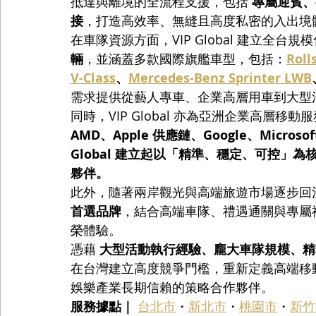
抵達與離境的全流程支援，包括 
專屬迎賓、行
接
，打造高效率、無縫且高度私密的入出境
在車隊資源方面，VIP Global 建立全台
輛
，並涵蓋多款國際旗艦車型，包括：
Roll
V-Class
、
Mercedes-Benz Sprinter LWB
需求提供從藝人專車、企業高層用車到大型
同時，VIP Global 亦為亞洲企業高層移
AMD、Apple 供應鏈、Google、Microsof
Global 建立起以「精準、穩定、可控」
夥伴。
此外，隨著兩岸觀光與高端旅遊市場逐步回溫，VI
首選品牌
，結合高端車隊、禮遇通關與專屬
榮體驗。
憑藉 
大型活動執行經驗、龐大車隊規模、精
在台灣建立高度競爭門檻，重新定義高端移
娛樂產業長期信賴的策略合作夥伴。
服務據點｜
台北市
・
新北市
・
桃園市
・
新竹