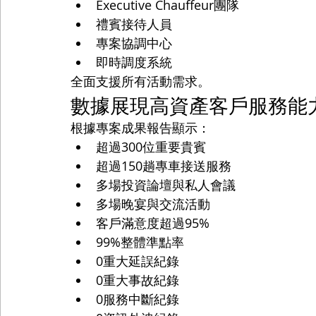
Executive Chauffeur團隊
禮賓接待人員
專案協調中心
即時調度系統
全面支援所有活動需求。
數據展現高資產客戶服務能
根據專案成果報告顯示：
超過300位重要貴賓
超過150趟專車接送服務
多場投資論壇與私人會議
多場晚宴與交流活動
客戶滿意度超過95%
99%整體準點率
0重大延誤紀錄
0重大事故紀錄
0服務中斷紀錄