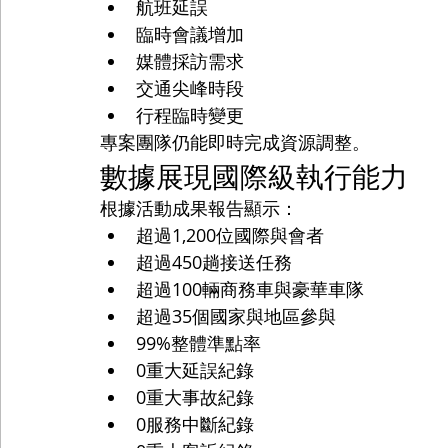
航班延誤
臨時會議增加
媒體採訪需求
交通尖峰時段
行程臨時變更
專案團隊仍能即時完成資源調整。
數據展現國際級執行能力
根據活動成果報告顯示：
超過1,200位國際與會者
超過450趟接送任務
超過100輛商務車與豪華車隊
超過35個國家與地區參與
99%整體準點率
0重大延誤紀錄
0重大事故紀錄
0服務中斷紀錄