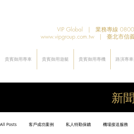
VIP Global | 業務專線 080
www.vipgroup.com.tw
| 臺北市信義
貴賓御用專車
貴賓御用遊艇
貴賓御用專機
路演專車
新
All Posts
客戶成功案例
私人特勤保鑣
機場接送服務