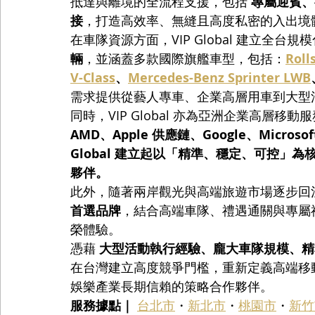
抵達與離境的全流程支援，包括 
專屬迎賓、行
接
，打造高效率、無縫且高度私密的入出境
在車隊資源方面，VIP Global 建立全台
輛
，並涵蓋多款國際旗艦車型，包括：
Roll
V-Class
、
Mercedes-Benz Sprinter LWB
需求提供從藝人專車、企業高層用車到大型
同時，VIP Global 亦為亞洲企業高層移
AMD、Apple 供應鏈、Google、Microsof
Global 建立起以「精準、穩定、可控」
夥伴。
此外，隨著兩岸觀光與高端旅遊市場逐步回溫，VI
首選品牌
，結合高端車隊、禮遇通關與專屬
榮體驗。
憑藉 
大型活動執行經驗、龐大車隊規模、精
在台灣建立高度競爭門檻，重新定義高端移
娛樂產業長期信賴的策略合作夥伴。
服務據點｜
台北市
・
新北市
・
桃園市
・
新竹