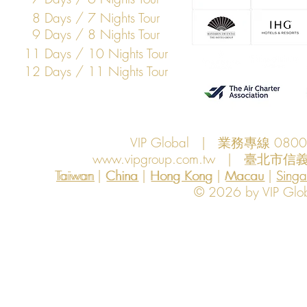
8 Days / 7 Nights Tour
9 Days / 8 Nights Tour
11 Days / 10 Nights Tour
12 Days / 11 Nights Tour
VIP Global | 業務專線 080
www.vipgroup.com.tw
| 臺北市信義
Taiwan | China | Hong Kong | Macau | Singapo
Taiwan
China
Hong Kong
Macau
Sing
© 2026 by VIP Global