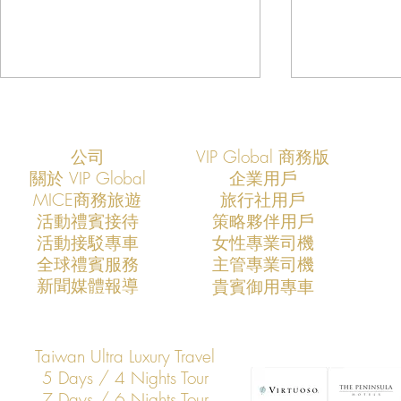
公司
VIP Global 商務版
關於 VIP Global
企業用戶
​MICE商務旅遊
旅行社用戶
​活動禮賓接待
策略夥伴用戶
活動接駁專車
​女性專業司機
VIP Global成功支援COMPUTEX
VIP Global
​全球禮賓服務
​主管專業司機
2026全球AI產業領袖訪台專案
2025全球
​新聞媒體報導
​貴賓御用專車
打造亞洲科技展會商務移動與
打造亞洲科
VIP接待新標竿
標竿
Taiwan Ultra Luxury Travel
5 Days / 4 Nights Tour
7 Days / 6 Nights Tour