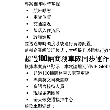
專案團隊即時掌握：
航班動態
車隊位置
交通路況
飯店入住資訊
論壇進度
並透過即時調度系統進行資源配置。
這種企業級管理模式，大幅提升整體執行效
超過100輛商務車隊同步運作
根據專案資料顯示，本次論壇期間VIP Glob
超過100輛商務車與豪華車隊
專業英文司機團隊
多語言接待人員
現場協調團隊
全天候交通指揮中心
服務車型涵蓋：