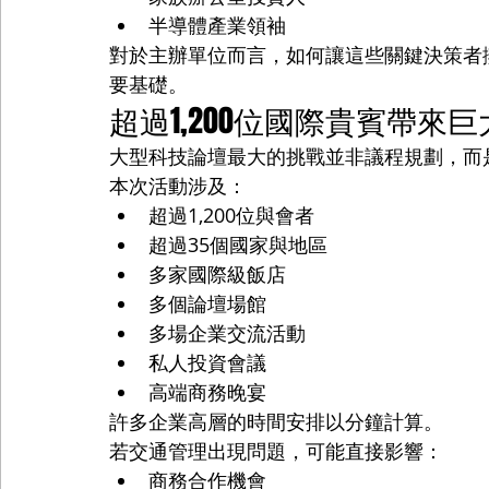
半導體產業領袖
對於主辦單位而言，如何讓這些關鍵決策者
要基礎。
超過1,200位國際貴賓帶來
大型科技論壇最大的挑戰並非議程規劃，而
本次活動涉及：
超過1,200位與會者
超過35個國家與地區
多家國際級飯店
多個論壇場館
多場企業交流活動
私人投資會議
高端商務晚宴
許多企業高層的時間安排以分鐘計算。
若交通管理出現問題，可能直接影響：
商務合作機會