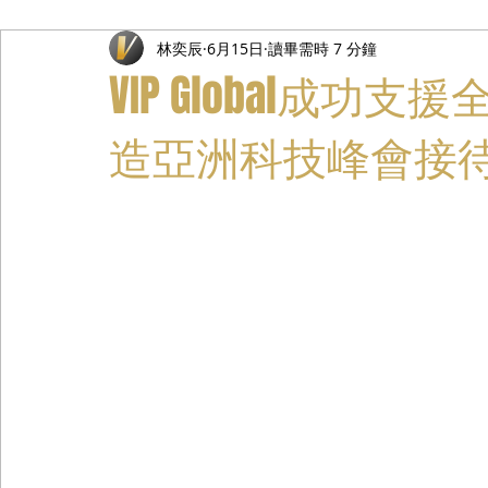
林奕辰
6月15日
讀畢需時 7 分鐘
禮遇通關服務
主管專業司機
活動禮賓接待
私人
VIP Global成功
造亞洲科技峰會接