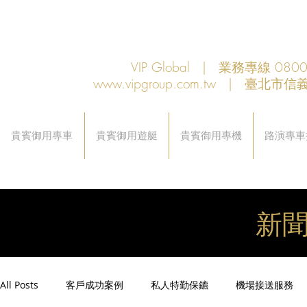
VIP Global | 業務專線 080
www.vipgroup.com.tw
| 臺北市信義
貴賓御用專車
貴賓御用遊艇
貴賓御用專機
路演專車
新
All Posts
客戶成功案例
私人特勤保鑣
機場接送服務