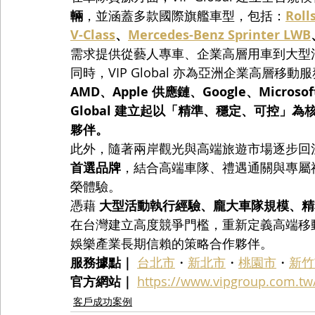
輛
，並涵蓋多款國際旗艦車型，包括：
Roll
V-Class
、
Mercedes-Benz Sprinter LWB
需求提供從藝人專車、企業高層用車到大型
同時，VIP Global 亦為亞洲企業高層移
AMD、Apple 供應鏈、Google、Microsof
Global 建立起以「精準、穩定、可控」
夥伴。
此外，隨著兩岸觀光與高端旅遊市場逐步回溫，VI
首選品牌
，結合高端車隊、禮遇通關與專屬
榮體驗。
憑藉 
大型活動執行經驗、龐大車隊規模、精
在台灣建立高度競爭門檻，重新定義高端移
娛樂產業長期信賴的策略合作夥伴。
服務據點｜
台北市
・
新北市
・
桃園市
・
新竹
官方網站｜
https://www.vipgroup.com.tw
客戶成功案例