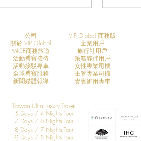
公司
VIP Global 商務版
關於 VIP Global
企業用戶
​MICE商務旅遊
旅行社用戶
​活動禮賓接待
策略夥伴用戶
活動接駁專車
​女性專業司機
VIP Global成功支援COMPUTEX
VIP Global
​全球禮賓服務
​主管專業司機
2026全球AI產業領袖訪台專案
2025全球
​新聞媒體報導
​貴賓御用專車
打造亞洲科技展會商務移動與
打造亞洲科
VIP接待新標竿
標竿
Taiwan Ultra Luxury Travel
5 Days / 4 Nights Tour
7 Days / 6 Nights Tour
8 Days / 7 Nights Tour
9 Days / 8 Nights Tour