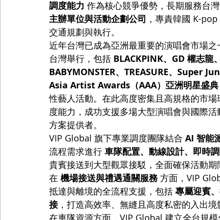
調度能力
 作為核心競爭優勢，長期服務台灣
主辦單位與活動企劃公司
，專責韓國 K-p
交通規劃與執行。
近年台灣已成為亞洲最重要的演唱會市場之一。2
台灣舉行，包括 
BLACKPINK、GD 權志龍、
BABYMONSTER、TREASURE、Super Jun
Asia Artist Awards（AAA）亞洲明星盛典
性藝人活動。在此高度密集且高規格的市場環境下
度能力，成功支援多場大型演唱會與國際活
方案提供者。
VIP Global 旗下專業調度團隊結合 
AI 智
流程需求進行 
車隊配置、動線設計、即時調
貴賓接送到大型觀眾接駁，全面確保活動期
在 
機場接送與禮遇通關服務
 方面，VIP 
抵達與離境的全流程支援，包括 
專屬迎賓、行
接
，打造高效率、無縫且高度私密的入出境
在車隊資源方面，VIP Global 建立全台