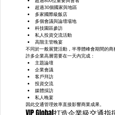
超過800位重要與會者
超過30個國家與地區
多家國際級飯店
多個會議與論壇場地
科技園區參訪
私人投資交流活動
高階主管晚宴
不同於一般展覽活動，半導體峰會期間的商
許多企業高層需要在一天內完成：
主題論壇
企業會議
客戶拜訪
投資交流
媒體採訪
私人晚宴
因此交通管理效率直接影響商業成果。
VIP Global打造企業級交通