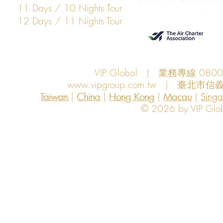
11 Days / 10 Nights Tour
12 Days / 11 Nights Tour
VIP Global | 業務專線 080
www.vipgroup.com.tw
| 臺北市信義
Taiwan | China | Hong Kong | Macau | Singapo
Taiwan
China
Hong Kong
Macau
Sing
© 2026 by VIP Global