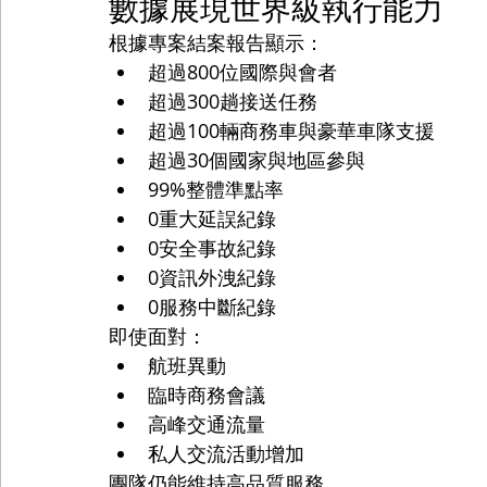
數據展現世界級執行能力
根據專案結案報告顯示：
超過800位國際與會者
超過300趟接送任務
超過100輛商務車與豪華車隊支援
超過30個國家與地區參與
99%整體準點率
0重大延誤紀錄
0安全事故紀錄
0資訊外洩紀錄
0服務中斷紀錄
即使面對：
航班異動
臨時商務會議
高峰交通流量
私人交流活動增加
團隊仍能維持高品質服務。