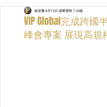
林宜珊
6月15日
讀畢需時 7 分鐘
禮遇通關服務
主管專業司機
活動禮賓接待
私人
VIP Global完
峰會專案 展現高規