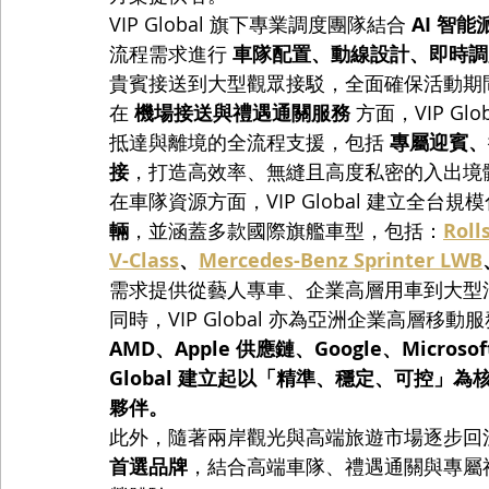
VIP Global 旗下專業調度團隊結合 
AI 智
流程需求進行 
車隊配置、動線設計、即時調
貴賓接送到大型觀眾接駁，全面確保活動期
在 
機場接送與禮遇通關服務
 方面，VIP 
抵達與離境的全流程支援，包括 
專屬迎賓、行
接
，打造高效率、無縫且高度私密的入出境
在車隊資源方面，VIP Global 建立全台
輛
，並涵蓋多款國際旗艦車型，包括：
Roll
V-Class
、
Mercedes-Benz Sprinter LWB
需求提供從藝人專車、企業高層用車到大型
同時，VIP Global 亦為亞洲企業高層移
AMD、Apple 供應鏈、Google、Microsof
Global 建立起以「精準、穩定、可控」
夥伴。
此外，隨著兩岸觀光與高端旅遊市場逐步回溫，VI
首選品牌
，結合高端車隊、禮遇通關與專屬