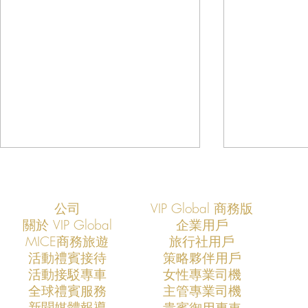
公司
VIP Global 商務版
關於 VIP Global
企業用戶
​MICE商務旅遊
旅行社用戶
​活動禮賓接待
策略夥伴用戶
活動接駁專車
​女性專業司機
VIP Global成功支援COMPUTEX
VIP Global
​全球禮賓服務
​主管專業司機
2026全球AI產業領袖訪台專案
2025全球
​新聞媒體報導
​貴賓御用專車