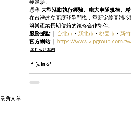
榮體驗。
憑藉 
大型活動執行經驗、龐大車隊規模、精
在台灣建立高度競爭門檻，重新定義高端移
娛樂產業長期信賴的策略合作夥伴。
服務據點｜
台北市
・
新北市
・
桃園市
・
新竹
官方網站｜
https://www.vipgroup.com.tw
客戶成功案例
最新文章