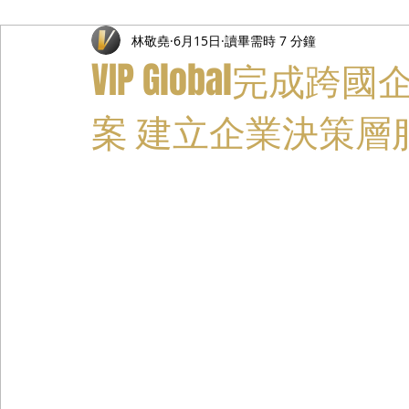
林敬堯
6月15日
讀畢需時 7 分鐘
禮遇通關服務
主管專業司機
活動禮賓接待
私人
VIP Global完
案 建立企業決策層