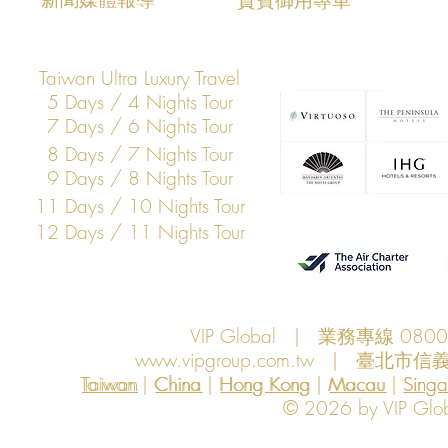
打造亞洲科技展會商務移動與
打造亞洲科
VIP接待新標竿
標竿
Taiwan Ultra Luxury Travel
5 Days / 4 Nights Tour
7 Days / 6 Nights Tour
8 Days / 7 Nights Tour
9 Days / 8 Nights Tour
11 Days / 10 Nights Tour
12 Days / 11 Nights Tour
VIP Global | 業務專線 080
www.vipgroup.com.tw
| 臺北市信義
Taiwan | China | Hong Kong | Macau | Singapo
Taiwan
China
Hong Kong
Macau
Sing
© 2026 by VIP Global