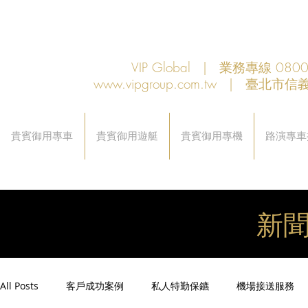
VIP Global | 業務專線 080
www.vipgroup.com.tw
| 臺北市信義
貴賓御用專車
貴賓御用遊艇
貴賓御用專機
路演專車
新
All Posts
客戶成功案例
私人特勤保鑣
機場接送服務