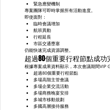
緊急應變機制
專案團隊可即時掌握所有活動進度。
即使面對：
臨時會議增加
航班異動
行程延長
市區交通壅塞
仍能快速完成資源調整。
超過80個重要行程節點成功
根據專案成果資料顯示，本次會議期間VIP Gl
超過80個重要行程節點
多場高階主管會議
多場企業交流活動
多場商務晚宴安排
多城市移動規劃
多國高層接待服務