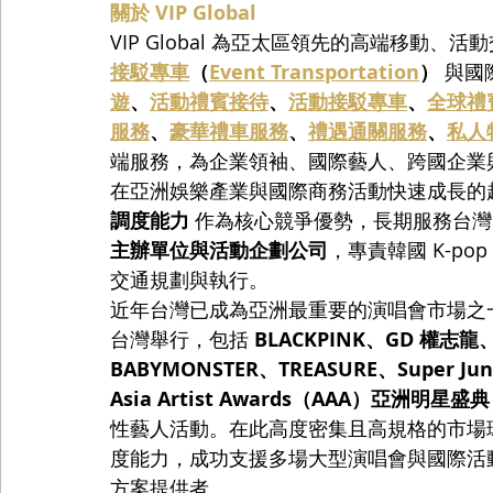
關於 VIP Global
VIP Global 為亞太區領先的高端移動
接駁專車
（
Event Transportation
）
 與
遊
、
活動禮賓接待
、
活動接駁專車
、
全球禮
服務
、
豪華禮車服務
、
禮遇通關服務
、
私人
端服務，為企業領袖、國際藝人、跨國企業
在亞洲娛樂產業與國際商務活動快速成長的趨勢下，
調度能力
 作為核心競爭優勢，長期服務台灣
主辦單位與活動企劃公司
，專責韓國 K-p
交通規劃與執行。
近年台灣已成為亞洲最重要的演唱會市場之一。2
台灣舉行，包括 
BLACKPINK、GD 權志龍、
BABYMONSTER、TREASURE、Super Jun
Asia Artist Awards（AAA）亞洲明星盛典
性藝人活動。在此高度密集且高規格的市場環境下
度能力，成功支援多場大型演唱會與國際活
方案提供者。