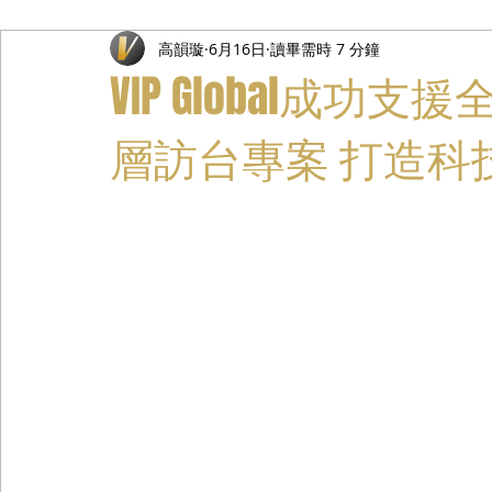
高韻璇
6月16日
讀畢需時 7 分鐘
禮遇通關服務
主管專業司機
活動禮賓接待
私人
VIP Global成功
層訪台專案 打造科