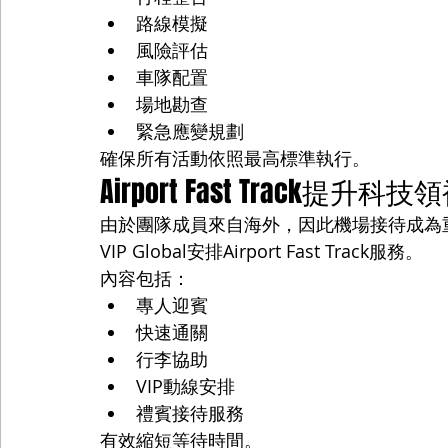
路線模擬
風險評估
車隊配置
場地勘查
緊急應變規劃
確保所有活動依照最高標準執行。
Airport Fast Track提升科
由於團隊成員來自海外，因此機場接待成為
VIP Global安排Airport Fast Track服務。
內容包括：
專人迎賓
快速通關
行李協助
VIP動線安排
禮賓接待服務
有效縮短等待時間。