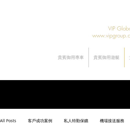
VIP Gl
www.vipgroup.
貴賓御用專車
貴賓御用遊艇
All Posts
客戶成功案例
私人特勤保鑣
機場接送服務