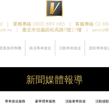
obal | 業務專線 0800 889 686 | 客服專線 02 88
com.tw
| 臺北市信義區松高路9號27樓 |
service@
貴賓御用專機
路演專車接送
活動專車接送
護衛專車接
新聞媒體報導
專車接送服務
豪華禮車服務
頂級奢華旅遊
活動接駁