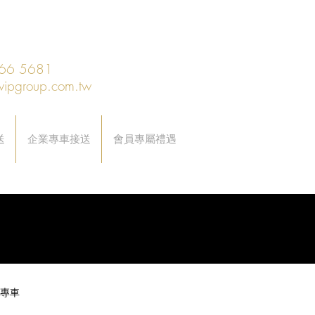
66 5681
vipgroup.com.tw
送
企業專車接送
會員專屬禮遇
專車