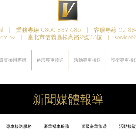
obal | 業務專線 0800 889 686 | 客服專線 02 88
com.tw
| 臺北市信義區松高路9號27樓 |
service@
貴賓御用專機
路演專車接送
活動專車接送
護衛專車接
新聞媒體報導
專車接送服務
豪華禮車服務
頂級奢華旅遊
活動接駁