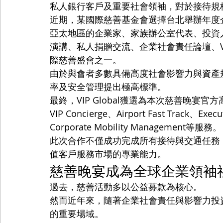
私人銀行客戶及重要社會領袖，對於接待規
近期，某國際慈善基金會選擇台北舉辦年度
亞太地區的企業家、家族辦公室代表、投資
演講、私人捐贈交流、企業社會責任論壇、V
際慈善盛會之一。
由於與會者多數具備高度社會影響力與資產
率及安全管理提出極高標準。
最終，VIP Global獲選為本次慈善晚宴官方高
VIP Concierge、Airport Fast Track、Execu
Corporate Mobility Management等服務。
此次合作不僅成功完成所有接待與交通任務，也
值客戶服務市場的專業能力。
慈善晚宴成為全球企業領袖
過去，慈善活動多以公益募款為核心。
然而近年來，隨著企業社會責任與影響力投
的重要場域。