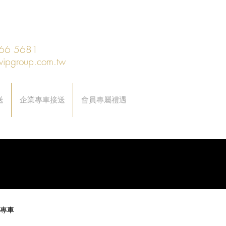
66 5681
vipgroup.com.tw
送
企業專車接送
會員專屬禮遇
專車