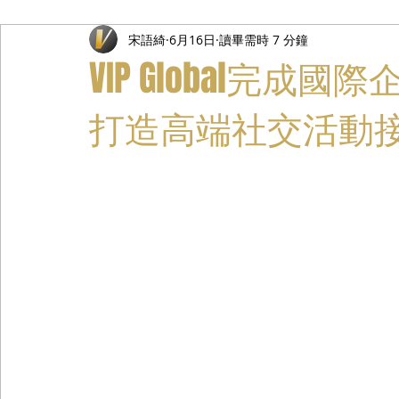
宋語綺
6月16日
讀畢需時 7 分鐘
禮遇通關服務
主管專業司機
活動禮賓接待
私人
VIP Global完
打造高端社交活動