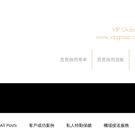
VIP Gl
www.vipgroup.
貴賓御用專車
貴賓御用遊艇
All Posts
客戶成功案例
私人特勤保鑣
機場接送服務