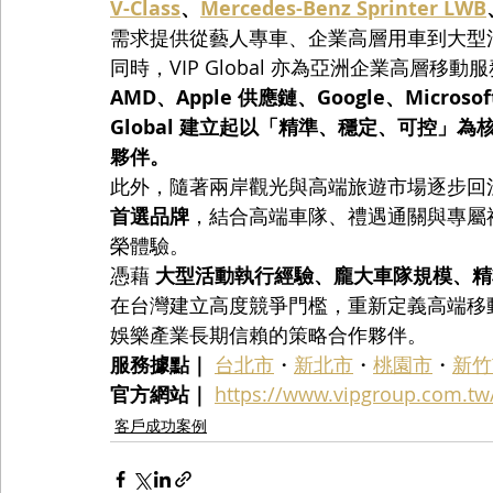
V-Class
、
Mercedes-Benz Sprinter LWB
需求提供從藝人專車、企業高層用車到大型
同時，VIP Global 亦為亞洲企業高層移
AMD、Apple 供應鏈、Google、Microsof
Global 建立起以「精準、穩定、可控」
夥伴。
此外，隨著兩岸觀光與高端旅遊市場逐步回溫，VI
首選品牌
，結合高端車隊、禮遇通關與專屬
榮體驗。
憑藉 
大型活動執行經驗、龐大車隊規模、精
在台灣建立高度競爭門檻，重新定義高端移
娛樂產業長期信賴的策略合作夥伴。
服務據點｜
台北市
・
新北市
・
桃園市
・
新竹
官方網站｜
https://www.vipgroup.com.tw
客戶成功案例