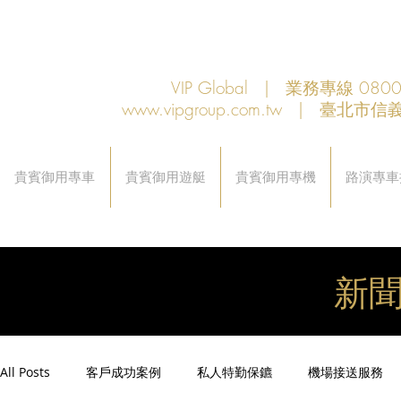
VIP Global | 業務專線 080
www.vipgroup.com.tw
| 臺北市信義
貴賓御用專車
貴賓御用遊艇
貴賓御用專機
路演專車
新
All Posts
客戶成功案例
私人特勤保鑣
機場接送服務