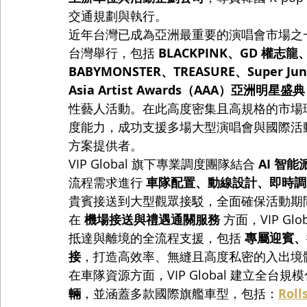
交通規劃與執行。
近年台灣已成為亞洲最重要的演唱會市場之一。2
台灣舉行，包括 
BLACKPINK、GD 權志龍、
BABYMONSTER、TREASURE、Super Jun
Asia Artist Awards（AAA）亞洲明星盛典
性藝人活動。在此高度密集且高規格的市場環境下
度能力，成功支援多場大型演唱會與國際活
方案提供者。
VIP Global 旗下專業調度團隊結合 
AI 智
流程需求進行 
車隊配置、動線設計、即時調
貴賓接送到大型觀眾接駁，全面確保活動期
在 
機場接送與禮遇通關服務
 方面，VIP 
抵達與離境的全流程支援，包括 
專屬迎賓、行
接
，打造高效率、無縫且高度私密的入出境
在車隊資源方面，VIP Global 建立全台
輛
，並涵蓋多款國際旗艦車型，包括：
Roll