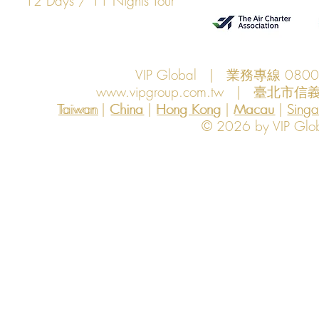
12 Days / 11 Nights Tour
VIP Global | 業務專線 080
www.vipgroup.com.tw
| 臺北市信義
Taiwan | China | Hong Kong | Macau | Singapo
Taiwan
China
Hong Kong
Macau
Sing
© 2026 by VIP Global