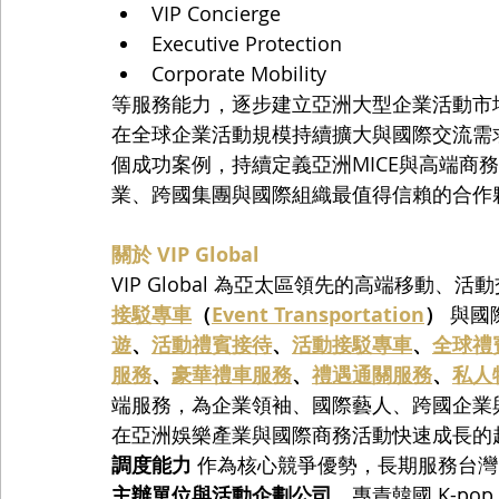
VIP Concierge
Executive Protection
Corporate Mobility
等服務能力，逐步建立亞洲大型企業活動市
在全球企業活動規模持續擴大與國際交流需求不
個成功案例，持續定義亞洲MICE與高端商務移
業、跨國集團與國際組織最值得信賴的合作
關於 VIP Global
VIP Global 為亞太區領先的高端移動
接駁專車
（
Event Transportation
）
 與
遊
、
活動禮賓接待
、
活動接駁專車
、
全球禮
服務
、
豪華禮車服務
、
禮遇通關服務
、
私人
端服務，為企業領袖、國際藝人、跨國企業
在亞洲娛樂產業與國際商務活動快速成長的趨勢下，
調度能力
 作為核心競爭優勢，長期服務台灣
主辦單位與活動企劃公司
，專責韓國 K-p