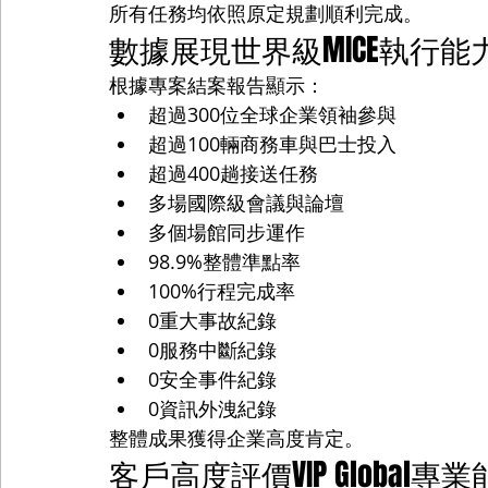
所有任務均依照原定規劃順利完成。
數據展現世界級MICE執行能
根據專案結案報告顯示：
超過300位全球企業領袖參與
超過100輛商務車與巴士投入
超過400趟接送任務
多場國際級會議與論壇
多個場館同步運作
98.9%整體準點率
100%行程完成率
0重大事故紀錄
0服務中斷紀錄
0安全事件紀錄
0資訊外洩紀錄
整體成果獲得企業高度肯定。
客戶高度評價VIP Global專