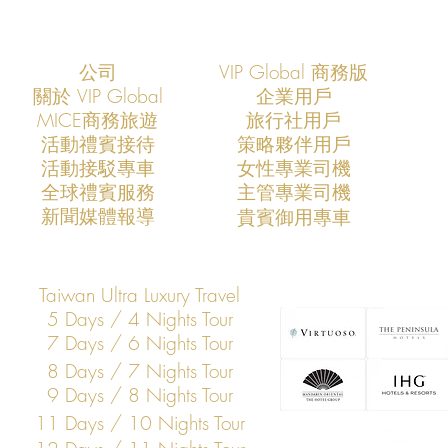
公司
VIP Global 商務版
關於 VIP Global
企業用戶
​MICE商務旅遊
旅行社用戶
​活動禮賓接待
策略夥伴用戶
活動接駁專車
​女性專業司機
VIP Global成功支援COMPUTEX
VIP Global
​全球禮賓服務
​主管專業司機
2026全球AI產業領袖訪台專案
2025全球
​新聞媒體報導
​貴賓御用專車
打造亞洲科技展會商務移動與
打造亞洲科
VIP接待新標竿
標竿
Taiwan Ultra Luxury Travel
5 Days / 4 Nights Tour
7 Days / 6 Nights Tour
8 Days / 7 Nights Tour
9 Days / 8 Nights Tour
11 Days / 10 Nights Tour