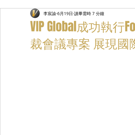
李宸諭
6月19日
讀畢需時 7 分鐘
禮遇通關服務
主管專業司機
活動禮賓接待
私人
VIP Global成功執行
裁會議專案 展現國際