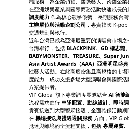
端服務，為企業領袖、國際藝人、跨國企業
在亞洲娛樂產業與國際商務活動快速成長的趨勢下，
調度能力
 作為核心競爭優勢，長期服務台灣
主辦單位與活動企劃公司
，專責韓國 K-p
交通規劃與執行。
近年台灣已成為亞洲最重要的演唱會市場之一。2
台灣舉行，包括 
BLACKPINK、GD 權志龍、
BABYMONSTER、TREASURE、Super Jun
Asia Artist Awards（AAA）亞洲明星盛典
性藝人活動。在此高度密集且高規格的市場環境下
度能力，成功支援多場大型演唱會與國際活
方案提供者。
VIP Global 旗下專業調度團隊結合 
AI 智
流程需求進行 
車隊配置、動線設計、即時調
貴賓接送到大型觀眾接駁，全面確保活動期
在 
機場接送與禮遇通關服務
 方面，VIP 
抵達與離境的全流程支援，包括 
專屬迎賓、行