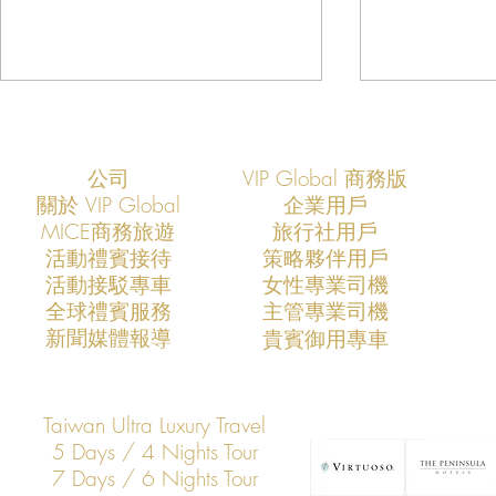
公司
VIP Global 商務版
關於 VIP Global
企業用戶
​MICE商務旅遊
旅行社用戶
​活動禮賓接待
策略夥伴用戶
活動接駁專車
​女性專業司機
VIP Global成功支援COMPUTEX
VIP Global
​全球禮賓服務
​主管專業司機
2026全球AI產業領袖訪台專案
2025全球
​新聞媒體報導
​貴賓御用專車
打造亞洲科技展會商務移動與
打造亞洲科
VIP接待新標竿
標竿
Taiwan Ultra Luxury Travel
5 Days / 4 Nights Tour
7 Days / 6 Nights Tour