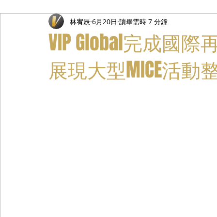
林宥辰
6月20日
讀畢需時 7 分鐘
禮遇通關服務
主管專業司機
活動禮賓接待
私人
VIP Global完
展現大型MICE活動