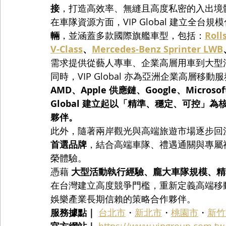
接
，打造高效率、無縫且高度私密的入出境
在車隊資源方面，VIP Global 建立全台
輛
，並涵蓋多款國際旗艦車型，包括：
Roll
V-Class
、
Mercedes-Benz Sprinter LWB
需求提供從藝人專車、企業高層用車到大型
同時，VIP Global 亦為亞洲企業高層移
AMD、Apple 供應鏈、Google、Microsof
Global 建立起以「精準、穩定、可控」
夥伴。
此外，隨著兩岸觀光與高端旅遊市場逐步回溫，VI
首選品牌
，結合高端車隊、禮遇通關與專屬
榮體驗。
憑藉 
大型活動執行經驗、龐大車隊規模、精
在台灣建立高度競爭門檻，重新定義高端移
娛樂產業長期信賴的策略合作夥伴。
服務據點｜
台北市
・
新北市
・
桃園市
・
新竹
https://www.vipgroup.com.tw