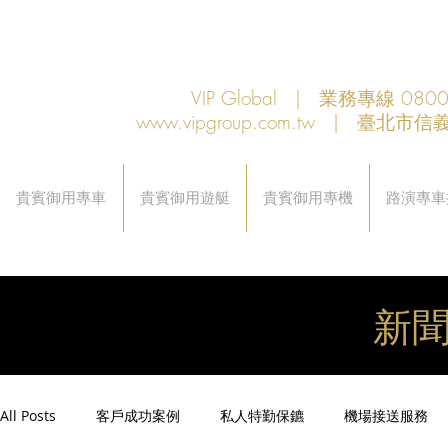
VIP Global | 業務專線 080
www.vipgroup.com.tw
| 臺北市信義
貴賓御用專車
貴賓御用遊艇
貴賓御用專機
路演專車
新
All Posts
客戶成功案例
私人特勤保鑣
機場接送服務