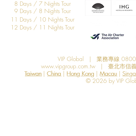
8 Days / 7 Nights Tour
9 Days / 8 Nights Tour
11 Days / 10 Nights Tour
12 Days / 11 Nights Tour
VIP Global | 業務專線 080
www.vipgroup.com.tw
| 臺北市信義
Taiwan | China | Hong Kong | Macau | Singapo
Taiwan
China
Hong Kong
Macau
Sing
© 2026 by VIP Global