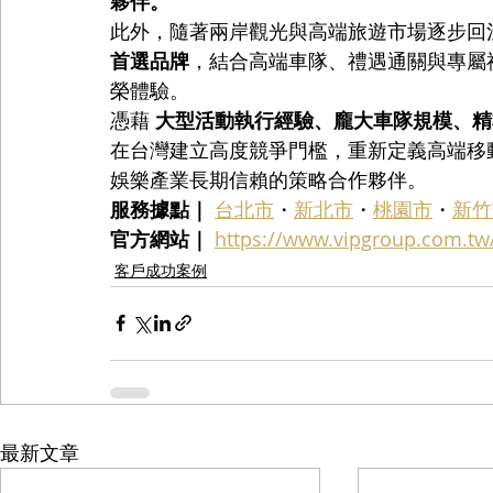
夥伴。
此外，隨著兩岸觀光與高端旅遊市場逐步回溫，VI
首選品牌
，結合高端車隊、禮遇通關與專屬
榮體驗。
憑藉 
大型活動執行經驗、龐大車隊規模、精
在台灣建立高度競爭門檻，重新定義高端移
娛樂產業長期信賴的策略合作夥伴。
服務據點｜
台北市
・
新北市
・
桃園市
・
新竹
官方網站｜
https://www.vipgroup.com.tw
客戶成功案例
最新文章