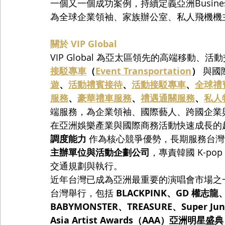
一個又一個成功案例，持續定義亞洲Busines
為全球企業領袖、家族辦公室、私人飛機機
關於 VIP Global
VIP Global 為亞太區領先的高端移動
接駁專車
（
Event Transportation
）
 與
遊
、
活動禮賓接待
、
活動接駁專車
、
全球禮
服務
、
豪華禮車服務
、
禮遇通關服務
、
私人
端服務，為企業領袖、國際藝人、跨國企業
在亞洲娛樂產業與國際商務活動快速成長的趨勢下，
調度能力
 作為核心競爭優勢，長期服務台灣
主辦單位與活動企劃公司
，專責韓國 K-p
交通規劃與執行。
近年台灣已成為亞洲最重要的演唱會市場之一。2
台灣舉行，包括 
BLACKPINK、GD 權志龍、
BABYMONSTER、TREASURE、Super Jun
Asia Artist Awards（AAA）亞洲明星盛典