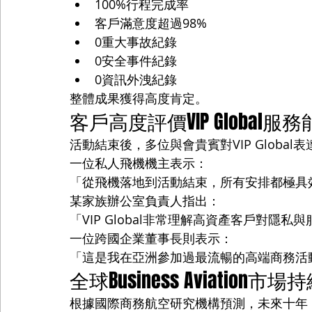
100%行程完成率
客戶滿意度超過98%
0重大事故紀錄
0安全事件紀錄
0資訊外洩紀錄
整體成果獲得高度肯定。
客戶高度評價VIP Global服
活動結束後，多位與會貴賓對VIP Global
一位私人飛機機主表示：
「從飛機落地到活動結束，所有安排都極具
某家族辦公室負責人指出：
「VIP Global非常理解高資產客戶對隱
一位跨國企業董事長則表示：
「這是我在亞洲參加過最流暢的高端商務活
全球Business Aviation市
根據國際商務航空研究機構預測，未來十年