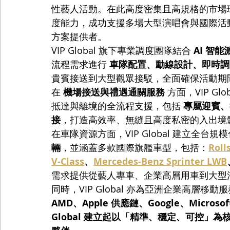
性藝人活動。在此高度密集且高規格的市場環境下
度能力，成功支援多場大型演唱會與國際活
方案提供者。
VIP Global 旗下專業調度團隊結合 
AI 智
流程需求進行 
車隊配置、動線設計、即時調
貴賓接送到大型觀眾接駁，全面確保活動期
在 
機場接送與禮遇通關服務
 方面，VIP 
抵達與離境的全流程支援，包括 
專屬迎賓、行
接
，打造高效率、無縫且高度私密的入出境
在車隊資源方面，VIP Global 建立全台
輛
，並涵蓋多款國際旗艦車型，包括：
Roll
V-Class
、
Mercedes-Benz Sprinter LWB
需求提供從藝人專車、企業高層用車到大型
同時，VIP Global 亦為亞洲企業高層移
AMD、Apple 供應鏈、Google、Microsof
Global 建立起以「精準、穩定、可控」