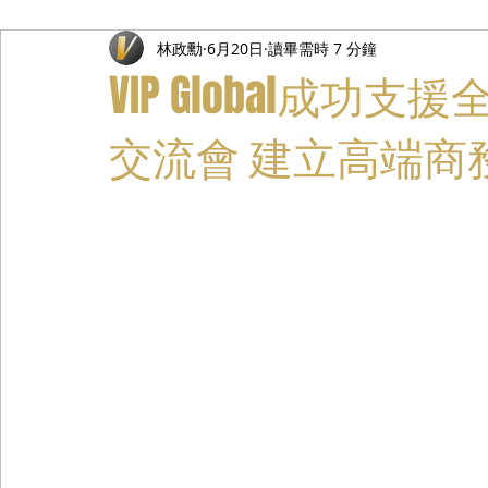
林政勳
6月20日
讀畢需時 7 分鐘
禮遇通關服務
主管專業司機
活動禮賓接待
私人
VIP Global成
交流會 建立高端商