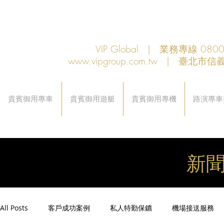
VIP Global | 業務專線 080
www.vipgroup.com.tw
| 臺北市信義
貴賓御用專車
貴賓御用遊艇
貴賓御用專機
路演專車
新
All Posts
客戶成功案例
私人特勤保鑣
機場接送服務