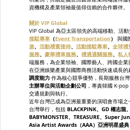
資機構及產業領袖最值得信賴的合作夥伴。
關於 VIP Global
VIP Global 為亞太區領先的高端移動
接駁專車
（
Event Transportation
）
 與
遊
、
活動禮賓接待
、
活動接駁專車
、
全球禮
服務
、
豪華禮車服務
、
禮遇通關服務
、
私人
端服務，為企業領袖、國際藝人、跨國企業
在亞洲娛樂產業與國際商務活動快速成長的趨勢下，
調度能力
 作為核心競爭優勢，長期服務台灣
主辦單位與活動企劃公司
，專責韓國 K-p
交通規劃與執行。
近年台灣已成為亞洲最重要的演唱會市場之一。2
台灣舉行，包括 
BLACKPINK、GD 權志龍、
BABYMONSTER、TREASURE、Super Jun
Asia Artist Awards（AAA）亞洲明星盛典