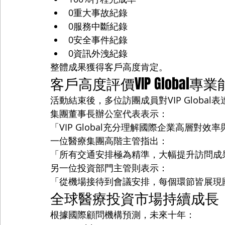
0重大事故紀錄
0服務中斷紀錄
0安全事件紀錄
0資訊外洩紀錄
整體成果獲得客戶高度肯定。
客戶高度評價VIP Global專
活動結束後，多位訪團成員對VIP Global
集團董事長辦公室代表表示：
「VIP Global充分理解國際企業高層對效
一位醫療集團高階主管指出：
「所有交通安排極為精準，大幅提升訪問成
另一位投資部門主管則表示：
「從機場接待到會議安排，每個環節皆展現
全球醫療投資市場持續成長
根據國際顧問機構預測，未來十年：