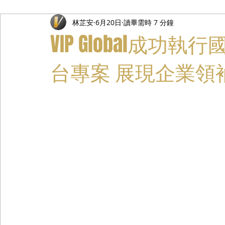
林芷安
6月20日
讀畢需時 7 分鐘
禮遇通關服務
主管專業司機
活動禮賓接待
私人
VIP Global成
台專案 展現企業領