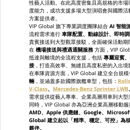
性藝人活動。在此高度密集且高規格的市場環境下
度能力，成功支援多場大型演唱會與國際活
方案提供者。
VIP Global 旗下專業調度團隊結合 
AI 智
流程需求進行 
車隊配置、動線設計、即時調
貴賓接送到大型觀眾接駁，全面確保活動期
在 
機場接送與禮遇通關服務
 方面，VIP 
抵達與離境的全流程支援，包括 
專屬迎賓、行
接
，打造高效率、無縫且高度私密的入出境
在車隊資源方面，VIP Global 建立全台
輛
，並涵蓋多款國際旗艦車型，包括：
Roll
V-Class
、
Mercedes-Benz Sprinter LWB
需求提供從藝人專車、企業高層用車到大型
同時，VIP Global 亦為亞洲企業高層移
AMD、Apple 供應鏈、Google、Microsof
Global 建立起以「精準、穩定、可控」
夥伴。