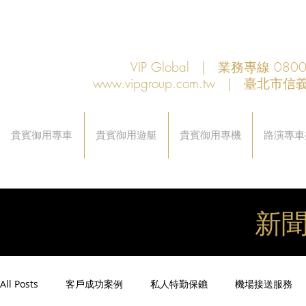
VIP Global | 業務專線 080
www.vipgroup.com.tw
| 臺北市信義
貴賓御用專車
貴賓御用遊艇
貴賓御用專機
路演專車
新
All Posts
客戶成功案例
私人特勤保鑣
機場接送服務