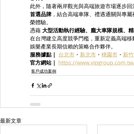
此外，隨著兩岸觀光與高端旅遊市場逐步回溫，VI
首選品牌
，結合高端車隊、禮遇通關與專屬
榮體驗。
憑藉 
大型活動執行經驗、龐大車隊規模、精
在台灣建立高度競爭門檻，重新定義高端移
娛樂產業長期信賴的策略合作夥伴。
服務據點｜
台北市
・
新北市
・
桃園市
・
新竹
官方網站｜
https://www.vipgroup.com.tw
客戶成功案例
最新文章