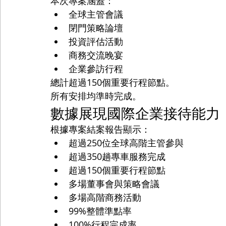
本次專案涵蓋：
全球主管會議
閉門策略論壇
投資評估活動
商務交流晚宴
企業參訪行程
總計超過150個重要行程節點。
所有安排均準時完成。
數據展現國際企業接待能力
根據專案結案報告顯示：
超過250位全球高階主管參與
超過350趟專車服務完成
超過150個重要行程節點
多場董事會與策略會議
多場高階商務活動
99%整體準點率
100%行程完成率