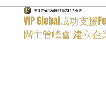
王建宏
6月20日
讀畢需時 7 分鐘
禮遇通關服務
主管專業司機
活動禮賓接待
私人
VIP Global成功支援
階主管峰會 建立企