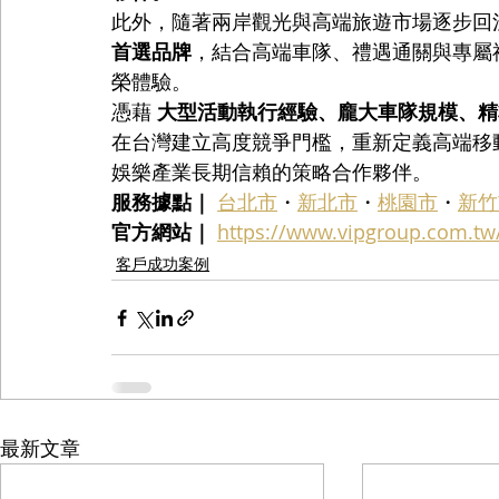
此外，隨著兩岸觀光與高端旅遊市場逐步回溫，VI
首選品牌
，結合高端車隊、禮遇通關與專屬
榮體驗。
憑藉 
大型活動執行經驗、龐大車隊規模、精
在台灣建立高度競爭門檻，重新定義高端移
娛樂產業長期信賴的策略合作夥伴。
服務據點｜
台北市
・
新北市
・
桃園市
・
新竹
官方網站｜
https://www.vipgroup.com.tw
客戶成功案例
最新文章