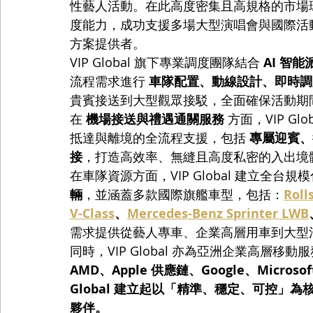
性藝人活動。在此高度密集且高規格的市場環境下
度能力，成功支援多場大型演唱會與國際活
方案提供者。
VIP Global 旗下專業調度團隊結合 
AI 智
流程需求進行 
車隊配置、動線設計、即時調
貴賓接送到大型觀眾接駁，全面確保活動期
在 
機場接送與禮遇通關服務
 方面，VIP 
抵達與離境的全流程支援，包括 
專屬迎賓、行
接
，打造高效率、無縫且高度私密的入出境
在車隊資源方面，VIP Global 建立全台
輛
，並涵蓋多款國際旗艦車型，包括：
Roll
V-Class
、
Mercedes-Benz Sprinter LWB
需求提供從藝人專車、企業高層用車到大型
同時，VIP Global 亦為亞洲企業高層移
AMD、Apple 供應鏈、Google、Microsof
Global 建立起以「精準、穩定、可控」
夥伴。