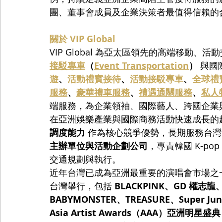
團、董事會成員及企業決策者最值得信賴的
關於 VIP Global
VIP Global 為亞太區領先的高端移動
接駁專車
（
Event Transportation
）
 與
遊
、
活動禮賓接待
、
活動接駁專車
、
全球禮
服務
、
豪華禮車服務
、
禮遇通關服務
、
私人
端服務，為企業領袖、國際藝人、跨國企業
在亞洲娛樂產業與國際商務活動快速成長的趨勢下，
調度能力
 作為核心競爭優勢，長期服務台灣
主辦單位與活動企劃公司
，專責韓國 K-p
交通規劃與執行。
近年台灣已成為亞洲最重要的演唱會市場之一。2
台灣舉行，包括 
BLACKPINK、GD 權志龍、
BABYMONSTER、TREASURE、Super Jun
Asia Artist Awards（AAA）亞洲明星盛典