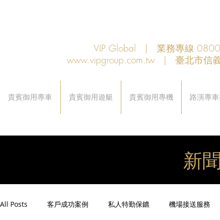
VIP Global | 業務專線 080
www.vipgroup.com.tw
| 臺北市信義
貴賓御用專車
貴賓御用遊艇
貴賓御用專機
路演專車
新
All Posts
客戶成功案例
私人特勤保鑣
機場接送服務