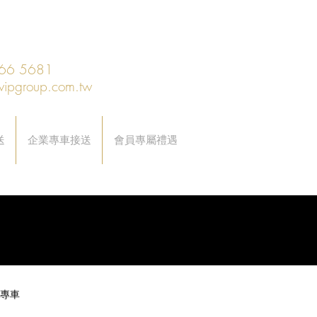
66 5681
vipgroup.com.tw
送
企業專車接送
會員專屬禮遇
專車