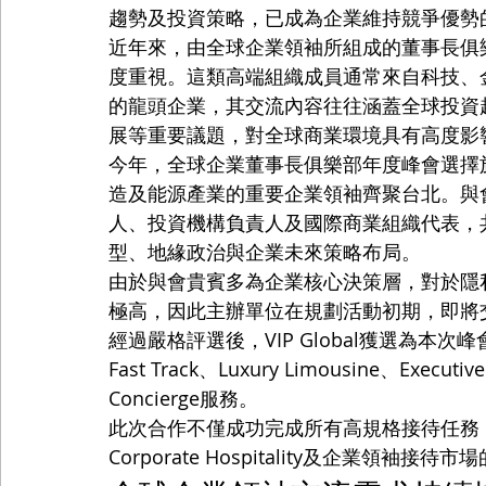
趨勢及投資策略，已成為企業維持競爭優勢
近年來，由全球企業領袖所組成的董事長俱樂部（
度重視。這類高端組織成員通常來自科技、
的龍頭企業，其交流內容往往涵蓋全球投資
展等重要議題，對全球商業環境具有高度影
今年，全球企業董事長俱樂部年度峰會選擇
造及能源產業的重要企業領袖齊聚台北。與
人、投資機構負責人及國際商業組織代表，
型、地緣政治與企業未來策略布局。
由於與會貴賓多為企業核心決策層，對於隱
極高，因此主辦單位在規劃活動初期，即將
經過嚴格評選後，VIP Global獲選為本次
Fast Track、Luxury Limousine、Executive
Concierge服務。
此次合作不僅成功完成所有高規格接待任務，也再次展現V
Corporate Hospitality及企業領袖接