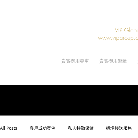
VIP Gl
www.vipgroup.
貴賓御用專車
貴賓御用遊艇
All Posts
客戶成功案例
私人特勤保鑣
機場接送服務