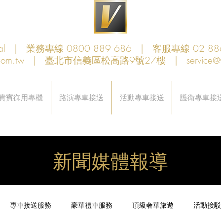
obal | 業務專線 0800 889 686 | 客服專線 02 88
com.tw
| 臺北市信義區松高路9號27樓 |
service@
貴賓御用專機
路演專車接送
活動專車接送
護衛專車接
新聞媒體報導
專車接送服務
豪華禮車服務
頂級奢華旅遊
活動接駁