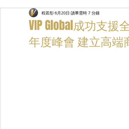
程若彤
6月20日
讀畢需時 7 分鐘
禮遇通關服務
主管專業司機
活動禮賓接待
私人
VIP Global成
年度峰會 建立高端