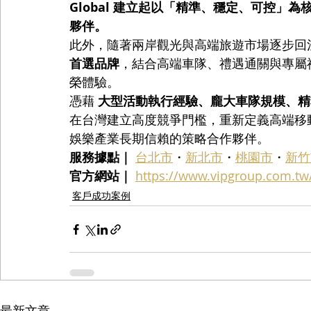
Global 建立起以「精準、穩定、可控」
夥伴。
此外，隨著兩岸觀光與高端旅遊市場逐步回溫，VI
首選品牌
，結合高端車隊、禮遇通關與專屬
榮體驗。
憑藉 
大型活動執行經驗、龐大車隊規模、精
在台灣建立高度競爭門檻，重新定義高端移
娛樂產業長期信賴的策略合作夥伴。
服務據點｜
台北市
・
新北市
・
桃園市
・
新竹
官方網站｜
https://www.vipgroup.com.tw
客戶成功案例
最新文章