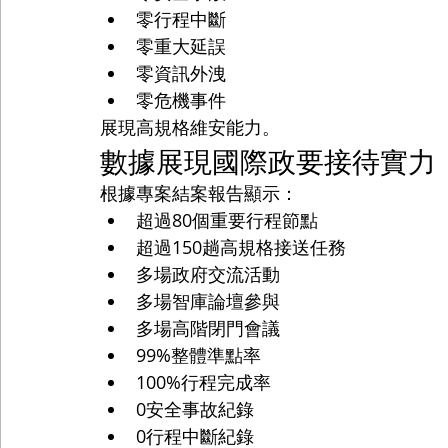
零行程中斷
零重大延誤
零資訊外洩
零危機事件
展現高規格維安能力。
數據展現國際政要接待實力
根據專案結案報告顯示：
超過80個重要行程節點
超過150趟高規格接送任務
多場政府交流活動
多場智庫論壇參與
多場高階閉門會議
99%整體準點率
100%行程完成率
0安全事故紀錄
0行程中斷紀錄