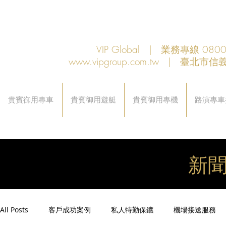
VIP Global | 業務專線 080
www.vipgroup.com.tw
| 臺北市信義
貴賓御用專車
貴賓御用遊艇
貴賓御用專機
路演專車
新
All Posts
客戶成功案例
私人特勤保鑣
機場接送服務