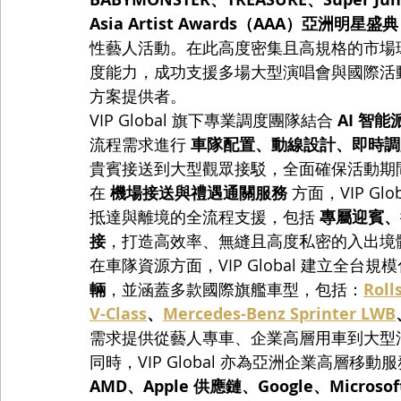
Asia Artist Awards（AAA）亞洲明星盛典
性藝人活動。在此高度密集且高規格的市場環境下
度能力，成功支援多場大型演唱會與國際活
方案提供者。
VIP Global 旗下專業調度團隊結合 
AI 智
流程需求進行 
車隊配置、動線設計、即時調
貴賓接送到大型觀眾接駁，全面確保活動期
在 
機場接送與禮遇通關服務
 方面，VIP 
抵達與離境的全流程支援，包括 
專屬迎賓、行
接
，打造高效率、無縫且高度私密的入出境
在車隊資源方面，VIP Global 建立全台
輛
，並涵蓋多款國際旗艦車型，包括：
Roll
V-Class
、
Mercedes-Benz Sprinter LWB
需求提供從藝人專車、企業高層用車到大型
同時，VIP Global 亦為亞洲企業高層移
AMD、Apple 供應鏈、Google、Microsof