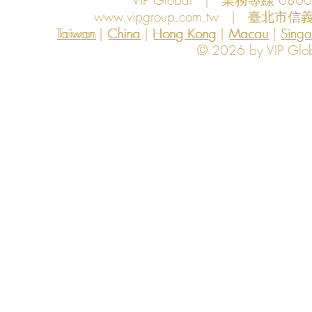
www.vipgroup.com.tw
| 臺北市信義
Taiwan | China | Hong Kong | Macau | Singapo
Taiwan
China
Hong Kong
Macau
Sing
© 2026 by VIP Global