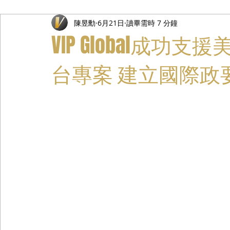
陳昱勳
6月21日
讀畢需時 7 分鐘
禮遇通關服務
主管專業司機
活動禮賓接待
私人
VIP Global成
台專案 建立國際政