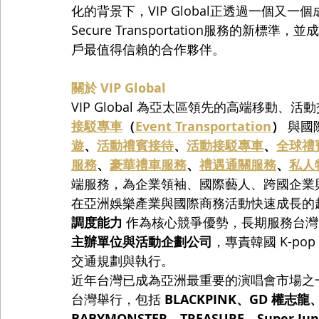
化的背景下，VIP Global正透過一個又一個成功
Secure Transportation服務的
戶最值得信賴的合作夥伴。
關於 VIP Global
VIP Global 為亞太區領先的高端移動
接駁專車
（
Event Transportation
）
 與
遊
、
活動禮賓接待
、
活動接駁專車
、
全球禮
服務
、
豪華禮車服務
、
禮遇通關服務
、
私人
端服務，為企業領袖、國際藝人、跨國企業
在亞洲娛樂產業與國際商務活動快速成長的趨勢下，
調度能力
 作為核心競爭優勢，長期服務台灣
主辦單位與活動企劃公司
，專責韓國 K-p
交通規劃與執行。
近年台灣已成為亞洲最重要的演唱會市場之一。2
台灣舉行，包括 
BLACKPINK、GD 權志龍、
BABYMONSTER、TREASURE、Super Jun