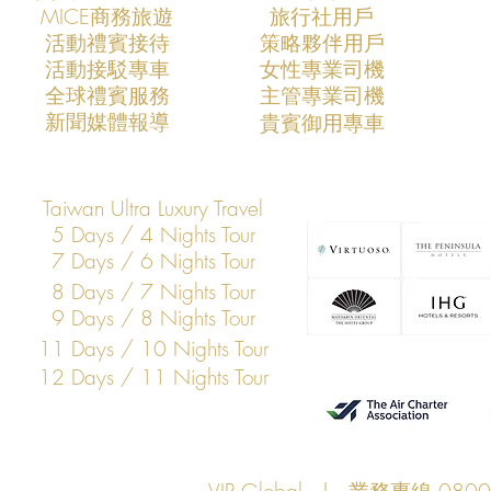
​MICE商務旅遊
旅行社用戶
​活動禮賓接待
策略夥伴用戶
活動接駁專車
​女性專業司機
VIP Global成功支援COMPUTEX
VIP Global
​全球禮賓服務
​主管專業司機
2026全球AI產業領袖訪台專案
2025全球
​新聞媒體報導
​貴賓御用專車
打造亞洲科技展會商務移動與
打造亞洲科
VIP接待新標竿
標竿
Taiwan Ultra Luxury Travel
5 Days / 4 Nights Tour
7 Days / 6 Nights Tour
8 Days / 7 Nights Tour
9 Days / 8 Nights Tour
11 Days / 10 Nights Tour
12 Days / 11 Nights Tour
VIP Global | 業務專線 080