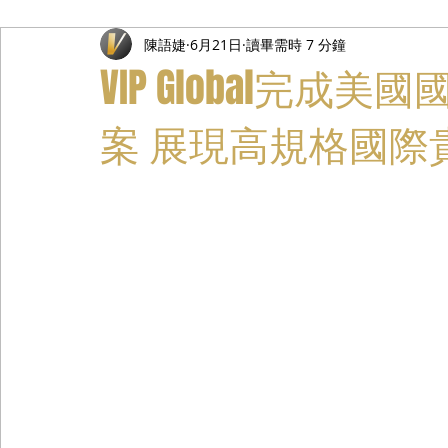
陳語婕
6月21日
讀畢需時 7 分鐘
禮遇通關服務
主管專業司機
活動禮賓接待
私人
VIP Global完
案 展現高規格國際