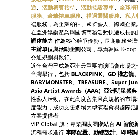
遊
、
活動禮賓接待
、
活動接駁專車
、
全球禮
服務
、
豪華禮車服務
、
禮遇通關服務
、
私人
端服務，為企業領袖、國際藝人、跨國企業
在亞洲娛樂產業與國際商務活動快速成長的趨勢下，
調度能力
 作為核心競爭優勢，長期服務台灣
主辦單位與活動企劃公司
，專責韓國 K-p
交通規劃與執行。
近年台灣已成為亞洲最重要的演唱會市場之一。2
台灣舉行，包括 
BLACKPINK、GD 權志龍、
BABYMONSTER、TREASURE、Super Jun
Asia Artist Awards（AAA）亞洲明星盛典
性藝人活動。在此高度密集且高規格的市場環境下
度能力，成功支援多場大型演唱會與國際活
方案提供者。
VIP Global 旗下專業調度團隊結合 
AI 智
流程需求進行 
車隊配置、動線設計、即時調