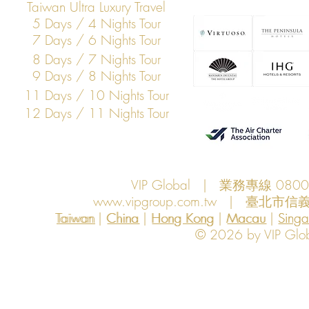
Taiwan Ultra Luxury Travel
5 Days / 4 Nights Tour
7 Days / 6 Nights Tour
8 Days / 7 Nights Tour
9 Days / 8 Nights Tour
11 Days / 10 Nights Tour
12 Days / 11 Nights Tour
VIP Global | 業務專線 080
www.vipgroup.com.tw
| 臺北市信義
Taiwan | China | Hong Kong | Macau | Singapo
Taiwan
China
Hong Kong
Macau
Sing
© 2026 by VIP Global