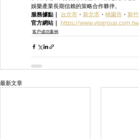
娛樂產業長期信賴的策略合作夥伴。
服務據點｜
台北市
・
新北市
・
桃園市
・
新竹
官方網站｜
https://www.vipgroup.com.tw
客戶成功案例
最新文章