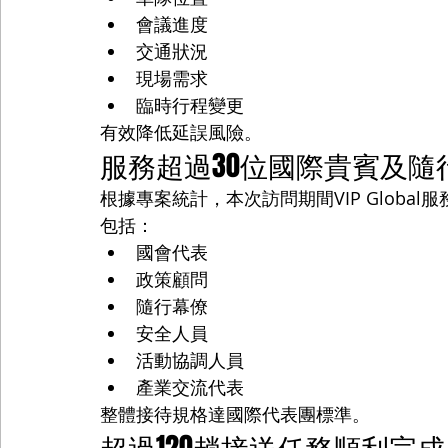
會議進度
交通狀況
現場需求
臨時行程變更
有效降低延誤風險。
服務超過30位國際貴賓及隨
根據專案統計，本次訪問期間VIP Globa
包括：
國會代表
政策顧問
隨行幕僚
安全人員
活動協調人員
產業交流代表
整體接待規格達國際代表團標準。
超過120趟接送任務順利完成