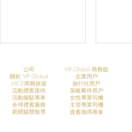
公司
VIP Global 商務版
關於 VIP Global
企業用戶
​MICE商務旅遊
旅行社用戶
​活動禮賓接待
策略夥伴用戶
活動接駁專車
​女性專業司機
VIP Global成功支援COMPUTEX
VIP Global
​全球禮賓服務
​主管專業司機
2026全球AI產業領袖訪台專案
2025全球
​新聞媒體報導
​貴賓御用專車
打造亞洲科技展會商務移動與
打造亞洲科
VIP接待新標竿
標竿