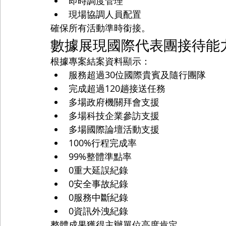
即時調度管理
現場協調人員配置
確保所有活動準時銜接。
數據展現國際代表團接待能
根據專案結案資料顯示：
服務超過30位國際貴賓及隨行團隊
完成超過120趟接送任務
多場政府機關拜會支援
多場科技企業參訪支援
多場國際論壇活動支援
100%行程完成率
99%整體準點率
0重大延誤紀錄
0安全事故紀錄
0服務中斷紀錄
0資訊外洩紀錄
整體成果獲得主辦單位高度肯定。