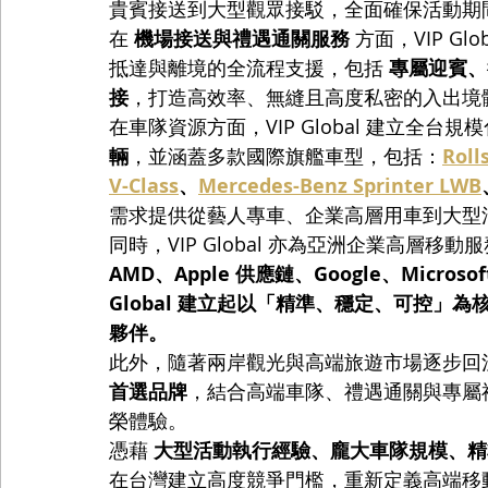
貴賓接送到大型觀眾接駁，全面確保活動期
在 
機場接送與禮遇通關服務
 方面，VIP 
抵達與離境的全流程支援，包括 
專屬迎賓、行
接
，打造高效率、無縫且高度私密的入出境
在車隊資源方面，VIP Global 建立全台
輛
，並涵蓋多款國際旗艦車型，包括：
Roll
V-Class
、
Mercedes-Benz Sprinter LWB
需求提供從藝人專車、企業高層用車到大型
同時，VIP Global 亦為亞洲企業高層移
AMD、Apple 供應鏈、Google、Microsof
Global 建立起以「精準、穩定、可控」
夥伴。
此外，隨著兩岸觀光與高端旅遊市場逐步回溫，VI
首選品牌
，結合高端車隊、禮遇通關與專屬
榮體驗。
憑藉 
大型活動執行經驗、龐大車隊規模、精
在台灣建立高度競爭門檻，重新定義高端移