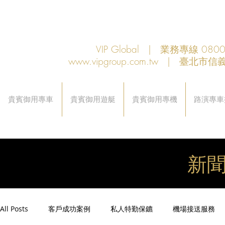
VIP Global | 業務專線 080
www.vipgroup.com.tw
| 臺北市信義
貴賓御用專車
貴賓御用遊艇
貴賓御用專機
路演專車
新
All Posts
客戶成功案例
私人特勤保鑣
機場接送服務