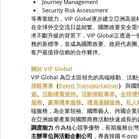
Journey Management
Security Risk Assessment
等專業能力，VIP Global逐步建立亞洲
在全球外交交流日益頻繁、國際政要安全需
求不斷升級的背景下，VIP Global正
務的新標準，並成為國際政要、政府代表團、F
客戶最值得信賴的合作夥伴。
關於 VIP Global
VIP Global 為亞太區領先的高端移動
接駁專車
（
Event Transportation
）
 與
遊
、
活動禮賓接待
、
活動接駁專車
、
全球禮
服務
、
豪華禮車服務
、
禮遇通關服務
、
私人
端服務，為企業領袖、國際藝人、跨國企業
在亞洲娛樂產業與國際商務活動快速成長的趨勢下，
調度能力
 作為核心競爭優勢，長期服務台灣
主辦單位與活動企劃公司
，專責韓國 K-p