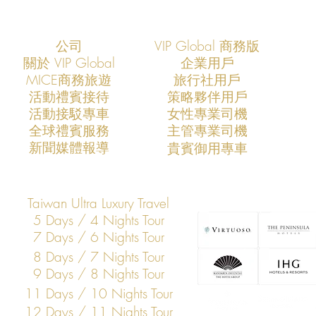
公司
VIP Global 商務版
關於 VIP Global
企業用戶
​MICE商務旅遊
旅行社用戶
​活動禮賓接待
策略夥伴用戶
活動接駁專車
​女性專業司機
VIP Global成功支援COMPUTEX
VIP Global
​全球禮賓服務
​主管專業司機
2026全球AI產業領袖訪台專案
2025全球
​新聞媒體報導
​貴賓御用專車
打造亞洲科技展會商務移動與
打造亞洲科
VIP接待新標竿
標竿
Taiwan Ultra Luxury Travel
5 Days / 4 Nights Tour
7 Days / 6 Nights Tour
8 Days / 7 Nights Tour
9 Days / 8 Nights Tour
11 Days / 10 Nights Tour
12 Days / 11 Nights Tour