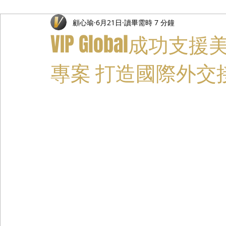
顧心瑜
6月21日
讀畢需時 7 分鐘
禮遇通關服務
主管專業司機
活動禮賓接待
私人
VIP Global成
專案 打造國際外交