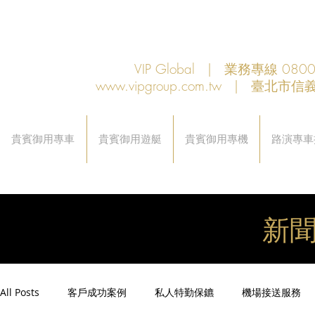
VIP Global | 業務專線 080
www.vipgroup.com.tw
| 臺北市信義
貴賓御用專車
貴賓御用遊艇
貴賓御用專機
路演專車
新
All Posts
客戶成功案例
私人特勤保鑣
機場接送服務