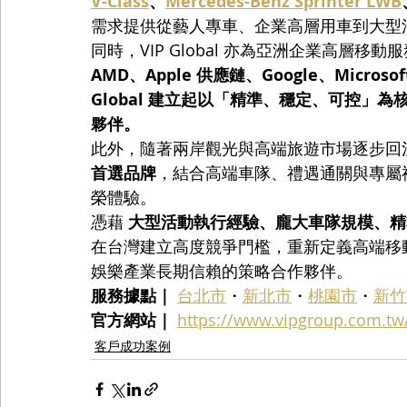
V-Class
、
Mercedes-Benz Sprinter LWB
需求提供從藝人專車、企業高層用車到大型
同時，VIP Global 亦為亞洲企業高層移
AMD、Apple 供應鏈、Google、Microsof
Global 建立起以「精準、穩定、可控」
夥伴。
此外，隨著兩岸觀光與高端旅遊市場逐步回溫，VI
首選品牌
，結合高端車隊、禮遇通關與專屬
榮體驗。
憑藉 
大型活動執行經驗、龐大車隊規模、精
在台灣建立高度競爭門檻，重新定義高端移
娛樂產業長期信賴的策略合作夥伴。
服務據點｜
台北市
・
新北市
・
桃園市
・
新竹
官方網站｜
https://www.vipgroup.com.tw
客戶成功案例