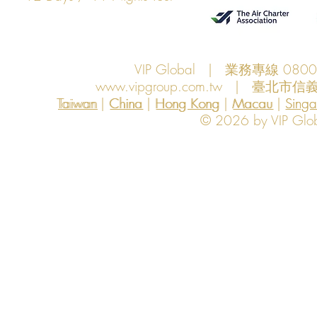
VIP Global | 業務專線 080
www.vipgroup.com.tw
| 臺北市信義
Taiwan | China | Hong Kong | Macau | Singapo
Taiwan
China
Hong Kong
Macau
Sing
© 2026 by VIP Global