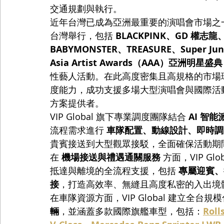
交通規劃與執行。
近年台灣已成為亞洲最重要的演唱會市場之一。2
台灣舉行，包括 
BLACKPINK、GD 權志龍、
BABYMONSTER、TREASURE、Super Jun
Asia Artist Awards（AAA）亞洲明星盛典
性藝人活動。在此高度密集且高規格的市場環境下
度能力，成功支援多場大型演唱會與國際活
方案提供者。
VIP Global 旗下專業調度團隊結合 
AI 智
流程需求進行 
車隊配置、動線設計、即時調
貴賓接送到大型觀眾接駁，全面確保活動期
在 
機場接送與禮遇通關服務
 方面，VIP 
抵達與離境的全流程支援，包括 
專屬迎賓、行
接
，打造高效率、無縫且高度私密的入出境
在車隊資源方面，VIP Global 建立全台
輛
，並涵蓋多款國際旗艦車型，包括：
Roll