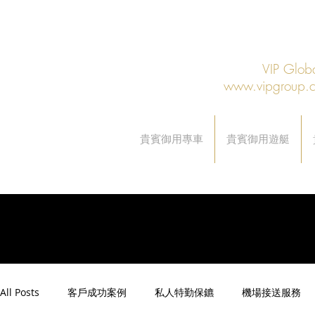
VIP Gl
www.vipgroup.
貴賓御用專車
貴賓御用遊艇
All Posts
客戶成功案例
私人特勤保鑣
機場接送服務