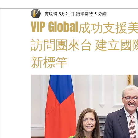
何玟琪
6月21日
讀畢需時 6 分鐘
禮遇通關服務
主管專業司機
活動禮賓接待
私人
VIP Global成
訪問團來台 建立國
新標竿