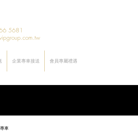
66 5681
vipgroup.com.tw
送
企業專車接送
會員專屬禮遇
專車