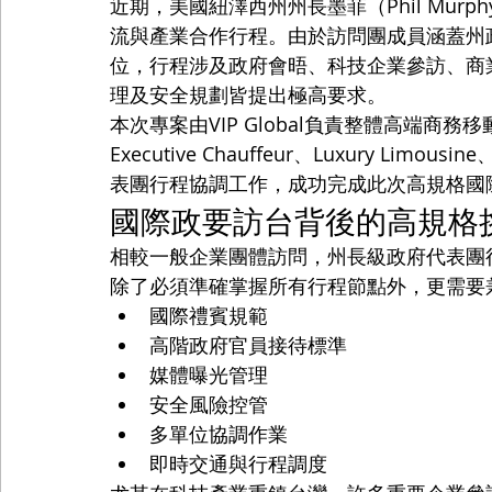
近期，美國紐澤西州州長墨菲（Phil Mu
流與產業合作行程。由於訪問團成員涵蓋州
位，行程涉及政府會晤、科技企業參訪、商
理及安全規劃皆提出極高要求。
本次專案由VIP Global負責整體高端商務移動與
Executive Chauffeur、Luxury Limousin
表團行程協調工作，成功完成此次高規格國
國際政要訪台背後的高規格
相較一般企業團體訪問，州長級政府代表團
除了必須準確掌握所有行程節點外，更需要
國際禮賓規範
高階政府官員接待標準
媒體曝光管理
安全風險控管
多單位協調作業
即時交通與行程調度