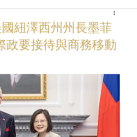
商務專機
功支援美國紐澤西州州長墨菲
際政要接待與商務移動