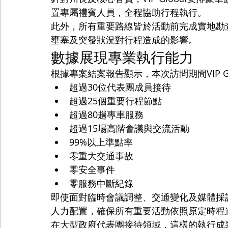
置專屬禮賓人員，全程協助行程執行。
此外，所有重要路線皆於活動前完成實地勘
壅塞及突發狀況對行程造成的影響。
數據展現專業執行能力
根據專案結案報告顯示，本次訪問期間VIP Gl
超過30位代表團成員接待
超過25個重要行程節點
超過80趟專車服務
超過15場高階會議與交流活動
99%以上準點率
零重大交通事故
零安全事件
零服務中斷紀錄
即使面對臨時會議調整、交通變化及媒體採
人力配置，確保所有重要活動依照原定時程
在大型政府代表團接待領域，這樣的執行成果並