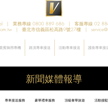
obal | 業務專線 0800 889 686 | 客服專線 02 88
com.tw
| 臺北市信義區松高路9號27樓 |
service@
貴賓御用專機
路演專車接送
活動專車接送
護衛專車接
新聞媒體報導
專車接送服務
豪華禮車服務
頂級奢華旅遊
活動接駁